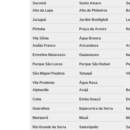
Sacomã
Santo Amaro
S
Alto da Lapa
Alto de Pinheiros
Ba
Jaraguá
Jardim Bonfiglioli
La
Pirituba
Praça da Arvore
Ra
Vila Sônia
Água Branca
Anália Franco
Aricanduva
Ar
Ermelino Matarazzo
Guaianases
It
Parque São Lucas
Parque São Rafael
Pa
São Miguel Paulista
Tatuapé
Vi
Vila Prudente
Água Rasa
Alphaville
Arujá
Ba
Cotia
Embu Guaçú
Em
Guarulhos
Itapecerica da Serra
It
Mairiporã
Mauá
Mo
Rio Grande da Serra
Salesópolis
Sa