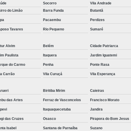
aúde
Socorro
Vila Andrade
irro do Limão
Barra Funda
Butantã
pa
Pacaembu
Perdizes
poso Tavares
Rio Pequeno
Sumaré
tur Alvim
Belém
Cidade Patriarca
aim Paulista
Itaquera
Jardim Iguatemi
rque do Carmo
Penha
Ponte Rasa
la Carrão
Vila Curuçá
Vila Esperança
rueri
Biritiba Mirim
Caieiras
bu das Artes
Ferraz de Vasconcelos
Francisco Morato
apevi
Itaquaquecetuba
Jandira
gi das Cruzes
Osasco
Pirapora do Bom Jesus
nta Isabel
Santana de Parnaíba
Suzano