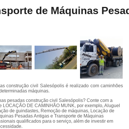
Locação de Munck
Locação de Guinda
nsporte de Máquinas Pesad
Locação de Guindaste de Containe
Locação de Guindaste para Caminhão Leve
Locação de Guindaste para Empilhadeira
Locação de Guindastes e Muncks
Loca
Locação de Guindastes para Montag
Remoção de Máquina de Corte
Remoção de Máquinas e Equipament
Remoção de Máquinas Pesadas
R
as construção civil Salesópolis é realizado com caminhões
e determinadas máquinas.
Remoção de Máquinas Pesadas Construção
nas pesadas construção civil Salesópolis? Conte com a
Transporte e Remoção de Máquina
mo de LOCAÇÃO DE CAMINHÃO MUNK, por exemplo, Aluguel
ação de guindastes, Remoção de máquinas, Locação de
Transporte de Máquinas
Tra
uinas Pesadas Antigas e Transporte de Máquinas
sionais qualificados para o serviço, além de investir em
Transporte de Máquinas e Equipamen
ecessidade.