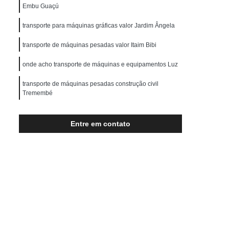
Transporte de Máquinas Pesadas
Embu Guaçú
rução Civil
Transporte para Máquinas
transporte para máquinas gráficas valor Jardim Ângela
Máquinas Gráficas
transporte de máquinas pesadas valor Itaim Bibi
onde acho transporte de máquinas e equipamentos Luz
transporte de máquinas pesadas construção civil
Tremembé
transporte de máquinas pesadas construção civil preço
Francisco Morato
Entre em contato