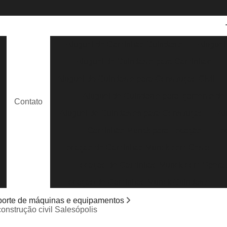
Aluguel de Caminhão Guindaste
Aluguel
Aluguel de Guindaste para Caminhão
e
Aluguel de Guindaste para Construção Civil
Aluguel de Guindaste para Içamento de
Contato
e
Aluguel de Guindastes para Construção
Al
Caminhão Munck para Locação
Lo
Locação de Caminhão Munck com Cesto
Locação de Caminhão Munck com Opera
s
Locação de Caminhão Munck Guindaste
Locação de Caminhão Munck para Containe
porte de máquinas e equipamentos
onstrução civil Salesópolis
Locação de Caminhão Munck para Obra em G