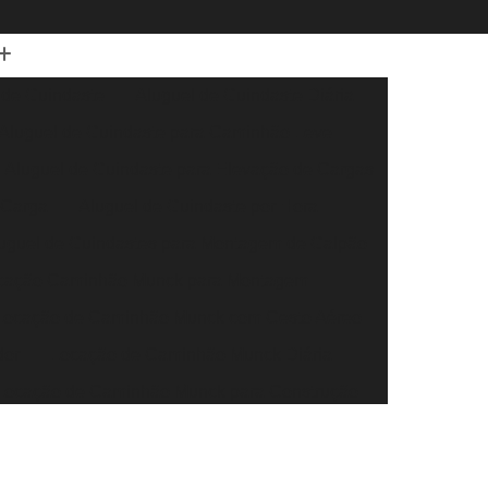
 de Guindaste
Aluguel de Guindaste Diária
Aluguel de Guindaste para Caminhão Leve
Aluguel de Guindaste para Elevação de Cargas
 Carga
Aluguel de Guindaste por Hora
uguel de Guindastes para Montagem de Galpão
cação Caminhão Munck para Montagem
Locação de Caminhão Munck com Cesto Aéreo
dor
Locação de Caminhão Munck Diária
Locação de Caminhão Munck para Construção
r
Locação de Caminhão Munck para Obra
eral
Locação de Caminhão Munck por Hora