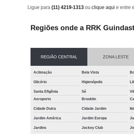
Ligue para
(11) 4219-1313
ou
clique aqui
e entre 
Regiões onde a RRK Guindast
REGIÃO CENTRAL
ZONA LESTE
Aclimação
Bela Vista
Bo
Glicério
Higienópolis
Li
Santa Efigênia
Sé
Vi
Aeroporto
Brooklin
Ca
Cidade Dutra
Cidade Jardim
Ib
Jardim América
Jardim Europa
Ja
Jardins
Jockey Club
Jo