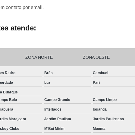
em contato por email.
es atende:
ZONA NORTE
ZONA OESTE
m Retiro
Brás
Cambuci
berdade
Luz
Pari
la Buarque
mpo Belo
Campo Grande
Campo Limpo
irapuera
Interlagos
Ipiranga
rdim Marajoara
Jardim Paulista
Jardim Paulistano
ckey Clube
M'Boi Mirim
Moema