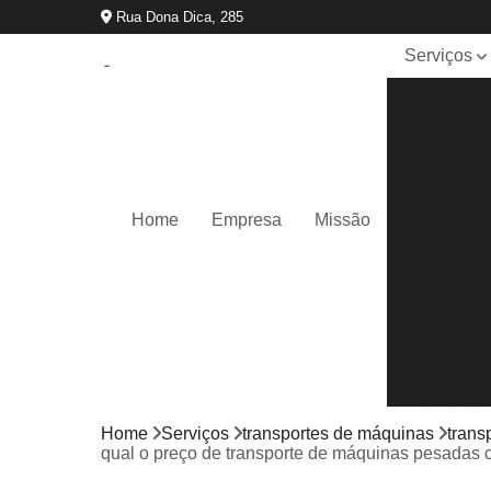
Rua Dona Dica, 285
Serviços
Aluguel de
guindastes
Locação d
caminhão
munck
Home
Empresa
Missão
Locação d
guindastes
Remoção
de
máquinas
Transporte
de
máquinas
Home
Serviços
transportes de máquinas
trans
qual o preço de transporte de máquinas pesadas c