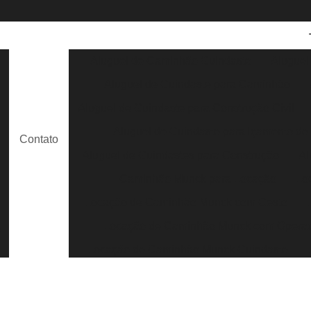
Aluguel de Caminhão Guindaste
Aluguel
Aluguel de Guindaste para Caminhão
e
Aluguel de Guindaste para Construção Civil
Aluguel de Guindaste para Içamento de
Contato
e
Aluguel de Guindastes para Construção
Al
Caminhão Munck para Locação
Lo
Locação de Caminhão Munck com Cesto
Locação de Caminhão Munck com Opera
s
Locação de Caminhão Munck Guindaste
Locação de Caminhão Munck para Containe
Locação de Caminhão Munck para Obra em G