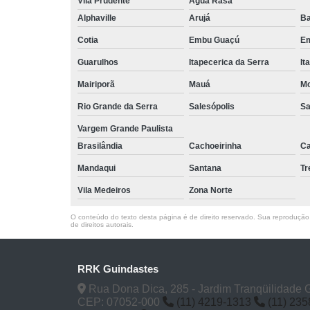
Vila Prudente
Água Rasa
Alphaville
Arujá
Ba
Cotia
Embu Guaçú
Em
Guarulhos
Itapecerica da Serra
It
Mairiporã
Mauá
Mo
Rio Grande da Serra
Salesópolis
Sa
Vargem Grande Paulista
Brasilândia
Cachoeirinha
Ca
Mandaqui
Santana
T
Vila Medeiros
Zona Norte
O conteúdo do texto desta página é de direito reservado. Sua reprodução, 
de direitos autorais
.
RRK Guindastes
Rua Dona Dica, 285 - Jardim Tranqüilidade 
CEP: 07052-000
(11) 4219-1313
(11) 23