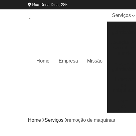
Rua Dona Dica, 285
Serviços
Aluguel de
guindastes
Locação d
caminhão
munck
Home
Empresa
Missão
Locação d
guindastes
Remoção
de
máquinas
Transporte
de
máquinas
Home
Serviços
remoção de máquinas