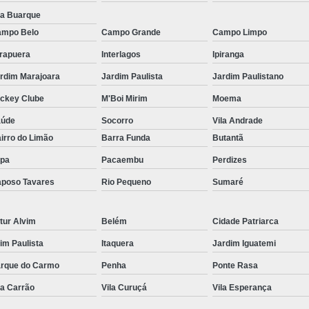
la Buarque
mpo Belo
Campo Grande
Campo Limpo
irapuera
Interlagos
Ipiranga
rdim Marajoara
Jardim Paulista
Jardim Paulistano
ckey Clube
M'Boi Mirim
Moema
aúde
Socorro
Vila Andrade
irro do Limão
Barra Funda
Butantã
pa
Pacaembu
Perdizes
poso Tavares
Rio Pequeno
Sumaré
tur Alvim
Belém
Cidade Patriarca
aim Paulista
Itaquera
Jardim Iguatemi
rque do Carmo
Penha
Ponte Rasa
la Carrão
Vila Curuçá
Vila Esperança