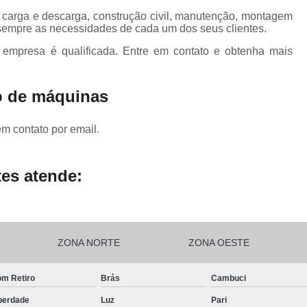
Transporte de Máquinas Industriais
 carga e descarga, construção civil, manutenção, montagem
 sempre as necessidades de cada um dos seus clientes.
Transporte de Máquinas Pesadas Const
 empresa é qualificada. Entre em contato e obtenha mais
Transporte para 
o de máquinas
em contato por email.
es atende:
ZONA NORTE
ZONA OESTE
m Retiro
Brás
Cambuci
berdade
Luz
Pari