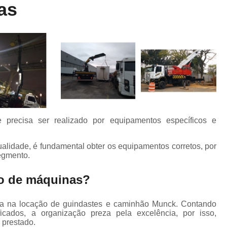
as
Locação de Munck
Locação de Guinda
Locação de Guindaste de Containe
Locação de Guindaste para Caminhão Leve
Locação de Guindaste para Empilhadeira
Locação de Guindastes e Muncks
Loca
Locação de Guindastes para Montag
Remoção de Máquina de Corte
recisa ser realizado por equipamentos específicos e
Remoção de Máquinas e Equipament
Remoção de Máquinas Pesadas
R
lidade, é fundamental obter os equipamentos corretos, por
segmento.
Remoção de Máquinas Pesadas Construção
o de máquinas?
Transporte e Remoção de Máquina
Transporte de Máquinas
Tra
a na locação de guindastes e caminhão Munck. Contando
icados, a organização preza pela excelência, por isso,
Transporte de Máquinas e Equipamen
 prestado.