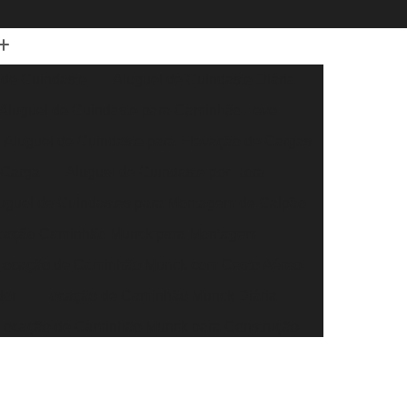
 de Guindaste
Aluguel de Guindaste Diária
Aluguel de Guindaste para Caminhão Leve
Aluguel de Guindaste para Elevação de Cargas
 Carga
Aluguel de Guindaste por Hora
uguel de Guindastes para Montagem de Galpão
cação Caminhão Munck para Montagem
Locação de Caminhão Munck com Cesto Aéreo
dor
Locação de Caminhão Munck Diária
Locação de Caminhão Munck para Construção
r
Locação de Caminhão Munck para Obra
eral
Locação de Caminhão Munck por Hora