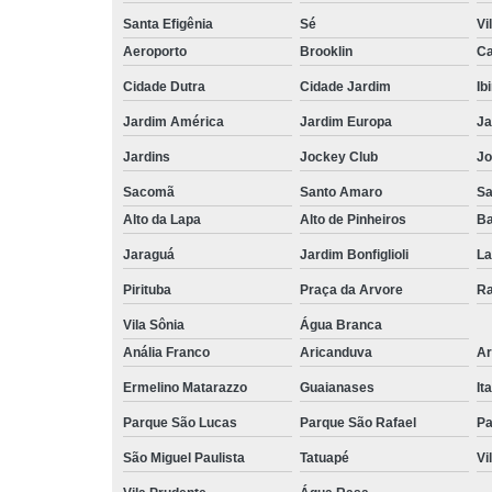
Santa Efigênia
Sé
Vi
Aeroporto
Brooklin
Ca
Cidade Dutra
Cidade Jardim
Ib
Jardim América
Jardim Europa
Ja
Jardins
Jockey Club
Jo
Sacomã
Santo Amaro
S
Alto da Lapa
Alto de Pinheiros
Ba
Jaraguá
Jardim Bonfiglioli
La
Pirituba
Praça da Arvore
Ra
Vila Sônia
Água Branca
Anália Franco
Aricanduva
Ar
Ermelino Matarazzo
Guaianases
It
Parque São Lucas
Parque São Rafael
Pa
São Miguel Paulista
Tatuapé
Vi