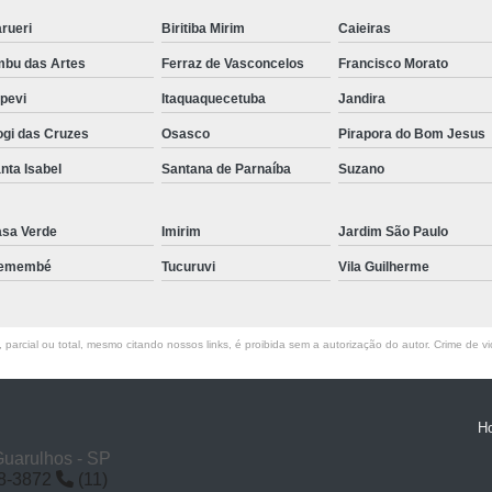
rueri
Biritiba Mirim
Caieiras
bu das Artes
Ferraz de Vasconcelos
Francisco Morato
apevi
Itaquaquecetuba
Jandira
gi das Cruzes
Osasco
Pirapora do Bom Jesus
nta Isabel
Santana de Parnaíba
Suzano
sa Verde
Imirim
Jardim São Paulo
remembé
Tucuruvi
Vila Guilherme
parcial ou total, mesmo citando nossos links, é proibida sem a autorização do autor. Crime de vi
H
Guarulhos - SP
58-3872
(11)