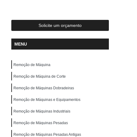
ste
Locação de Guindaste com Operador
r
Locação de Guindaste de Obra
Locação de Guindaste para Construção Civil
Solicite um orçamento
Locação de Guindaste para Obras em Geral
MENU
ção de Guindastes para Içamento de Carga
em de Galpão
Remoção de Máquina
Remoção de Máquina
Remoção de Máquinas Dobradeiras
os
Remoção de Máquinas Industriais
Remoção de Máquina de Corte
emoção de Máquinas Pesadas Antigas
Remoção de Máquinas Dobradeiras
 Civil
Remoções de Máquinas Pesadas
Remoção de Máquinas e Equipamentos
s
Transporte de Máquina de Corte
Remoção de Máquinas Industriais
nsporte de Máquinas Dobradeiras
Remoção de Máquinas Pesadas
tos
Transporte de Máquinas Gráficas
Remoção de Máquinas Pesadas Antigas