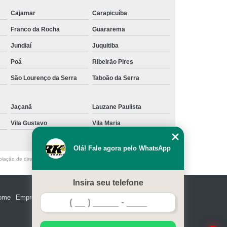
Cajamar
Carapicuíba
Franco da Rocha
Guararema
Jundiaí
Juquitiba
Poá
Ribeirão Pires
São Lourenço da Serra
Taboão da Serra
Jaçanã
Lauzane Paulista
Vila Gustavo
Vila Maria
Olá! Fale agora pelo WhatsApp
olação de direito autoral – artigo 184 do Código Penal –
Lei 9610/98 - Lei
Insira seu telefone
ome
Empresa
Missão
Serviços
Contato
Mapa do site