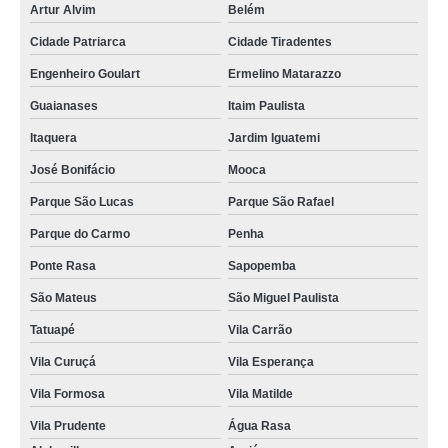
Artur Alvim
Belém
Cidade Patriarca
Cidade Tiradentes
Engenheiro Goulart
Ermelino Matarazzo
Guaianases
Itaim Paulista
Itaquera
Jardim Iguatemi
José Bonifácio
Mooca
Parque São Lucas
Parque São Rafael
Parque do Carmo
Penha
Ponte Rasa
Sapopemba
São Mateus
São Miguel Paulista
Tatuapé
Vila Carrão
Vila Curuçá
Vila Esperança
Vila Formosa
Vila Matilde
Vila Prudente
Água Rasa