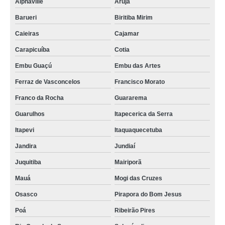
Alphaville
Arujá
Barueri
Biritiba Mirim
Caieiras
Cajamar
Carapicuíba
Cotia
Embu Guaçú
Embu das Artes
Ferraz de Vasconcelos
Francisco Morato
Franco da Rocha
Guararema
Guarulhos
Itapecerica da Serra
Itapevi
Itaquaquecetuba
Jandira
Jundiaí
Juquitiba
Mairiporã
Mauá
Mogi das Cruzes
Osasco
Pirapora do Bom Jesus
Poá
Ribeirão Pires