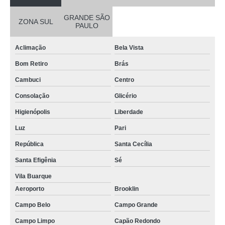
GRANDE SÃO
ZONA SUL
PAULO
Aclimação
Bela Vista
Bom Retiro
Brás
Cambuci
Centro
Consolação
Glicério
Higienópolis
Liberdade
Luz
Pari
República
Santa Cecília
Santa Efigênia
Sé
Vila Buarque
Aeroporto
Brooklin
Campo Belo
Campo Grande
Campo Limpo
Capão Redondo