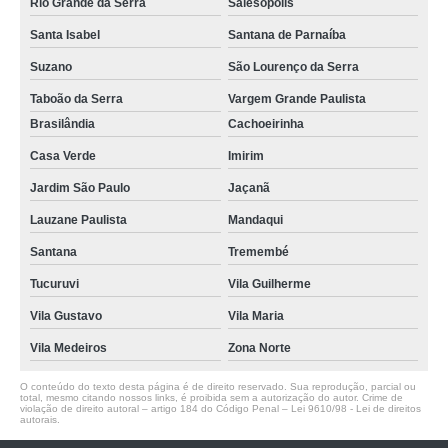
Rio Grande da Serra
Salesópolis
Santa Isabel
Santana de Parnaíba
Suzano
São Lourenço da Serra
Taboão da Serra
Vargem Grande Paulista
Brasilândia
Cachoeirinha
Casa Verde
Imirim
Jardim São Paulo
Jaçanã
Lauzane Paulista
Mandaqui
Santana
Tremembé
Tucuruvi
Vila Guilherme
Vila Gustavo
Vila Maria
Vila Medeiros
Zona Norte
O conteúdo do texto desta página é de direito reservado. Sua reprodução, parcial ou
total, mesmo citando nossos links, é proibida sem a autorização do autor. Crime de
violação de direito autoral – artigo 184 do Código Penal –
Lei 9610/98 - Lei de direitos
autorais
.