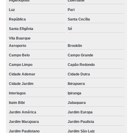
Higienópolis
Liberdade
Luz
Pari
República
Santa Cecília
Santa Efigênia
Sé
Vila Buarque
Aeroporto
Brooklin
Campo Belo
Campo Grande
Campo Limpo
Capão Redondo
Cidade Ademar
Cidade Dutra
Cidade Jardim
Ibirapuera
Interlagos
Ipiranga
Itaim Bibi
Jabaquara
Jardim América
Jardim Europa
Jardim Marajoara
Jardim Paulista
Jardim Paulistano
Jardim São Luiz