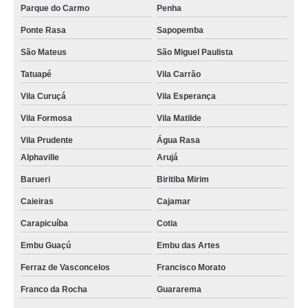
Parque do Carmo
Penha
Ponte Rasa
Sapopemba
São Mateus
São Miguel Paulista
Tatuapé
Vila Carrão
Vila Curuçá
Vila Esperança
Vila Formosa
Vila Matilde
Vila Prudente
Água Rasa
Alphaville
Arujá
Barueri
Biritiba Mirim
Caieiras
Cajamar
Carapicuíba
Cotia
Embu Guaçú
Embu das Artes
Ferraz de Vasconcelos
Francisco Morato
Franco da Rocha
Guararema