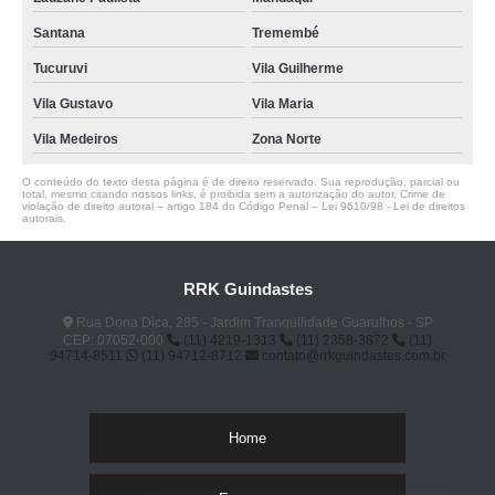
Santana
Tremembé
Tucuruvi
Vila Guilherme
Vila Gustavo
Vila Maria
Vila Medeiros
Zona Norte
O conteúdo do texto desta página é de direito reservado. Sua reprodução, parcial ou
total, mesmo citando nossos links, é proibida sem a autorização do autor. Crime de
violação de direito autoral – artigo 184 do Código Penal –
Lei 9610/98 - Lei de direitos
autorais
.
RRK Guindastes
Rua Dona Dica, 285 - Jardim Tranqüilidade Guarulhos - SP
CEP: 07052-000
(11) 4219-1313
(11) 2358-3872
(11)
94714-8511
(11) 94712-8712
contato@rrkguindastes.com.br
Home