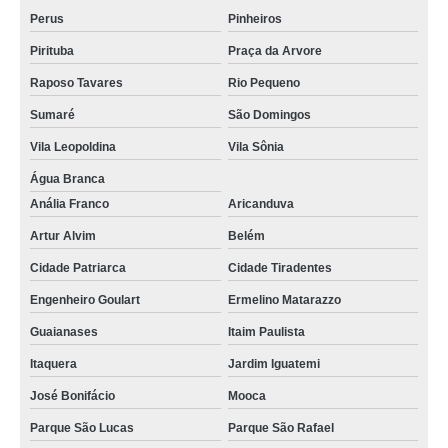
Perus
Pinheiros
Pirituba
Praça da Arvore
Raposo Tavares
Rio Pequeno
Sumaré
São Domingos
Vila Leopoldina
Vila Sônia
Água Branca
Anália Franco
Aricanduva
Artur Alvim
Belém
Cidade Patriarca
Cidade Tiradentes
Engenheiro Goulart
Ermelino Matarazzo
Guaianases
Itaim Paulista
Itaquera
Jardim Iguatemi
José Bonifácio
Mooca
Parque São Lucas
Parque São Rafael