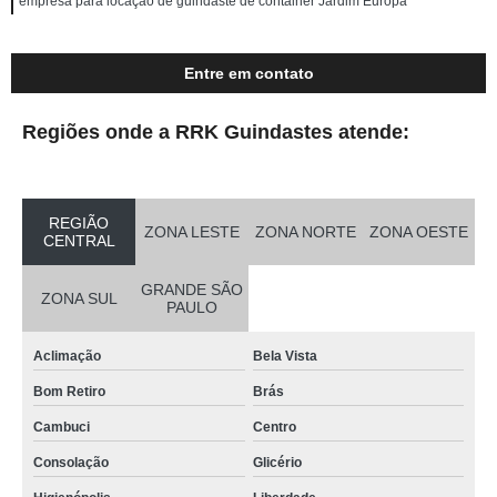
empresa para locação de guindaste de container Jardim Europa
Entre em contato
Regiões onde a RRK Guindastes atende:
REGIÃO
ZONA LESTE
ZONA NORTE
ZONA OESTE
CENTRAL
GRANDE SÃO
ZONA SUL
PAULO
Aclimação
Bela Vista
Bom Retiro
Brás
Cambuci
Centro
Consolação
Glicério