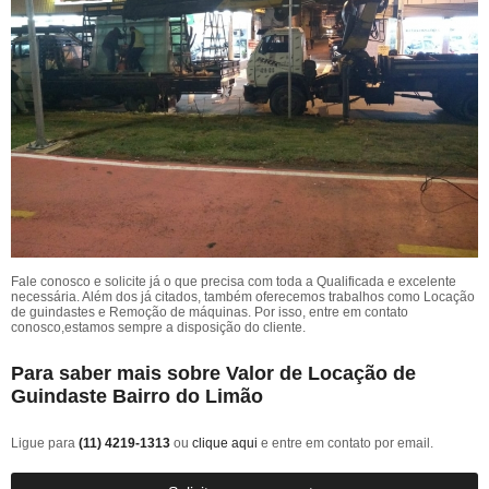
Fale conosco e solicite já o que precisa com toda a Qualificada e excelente
necessária. Além dos já citados, também oferecemos trabalhos como Locação
de guindastes e Remoção de máquinas. Por isso, entre em contato
conosco,estamos sempre a disposição do cliente.
Para saber mais sobre Valor de Locação de
Guindaste Bairro do Limão
Ligue para
(11) 4219-1313
ou
clique aqui
e entre em contato por email.