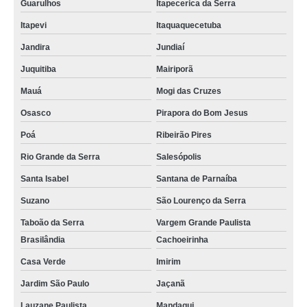
Guarulhos
Itapecerica da Serra
Itapevi
Itaquaquecetuba
Jandira
Jundiaí
Juquitiba
Mairiporã
Mauá
Mogi das Cruzes
Osasco
Pirapora do Bom Jesus
Poá
Ribeirão Pires
Rio Grande da Serra
Salesópolis
Santa Isabel
Santana de Parnaíba
Suzano
São Lourenço da Serra
Taboão da Serra
Vargem Grande Paulista
Brasilândia
Cachoeirinha
Casa Verde
Imirim
Jardim São Paulo
Jaçanã
Lauzane Paulista
Mandaqui