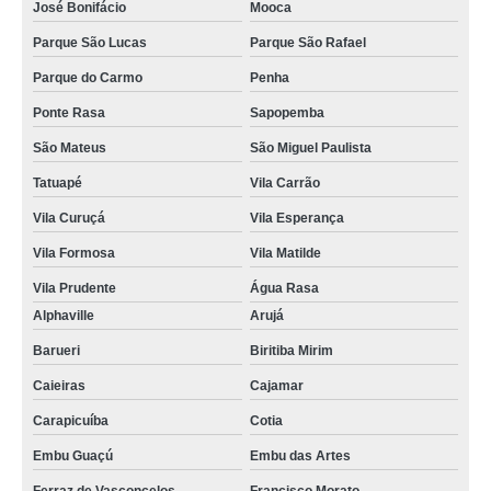
José Bonifácio
Mooca
Parque São Lucas
Parque São Rafael
Parque do Carmo
Penha
Ponte Rasa
Sapopemba
São Mateus
São Miguel Paulista
Tatuapé
Vila Carrão
Vila Curuçá
Vila Esperança
Vila Formosa
Vila Matilde
Vila Prudente
Água Rasa
Alphaville
Arujá
Barueri
Biritiba Mirim
Caieiras
Cajamar
Carapicuíba
Cotia
Embu Guaçú
Embu das Artes