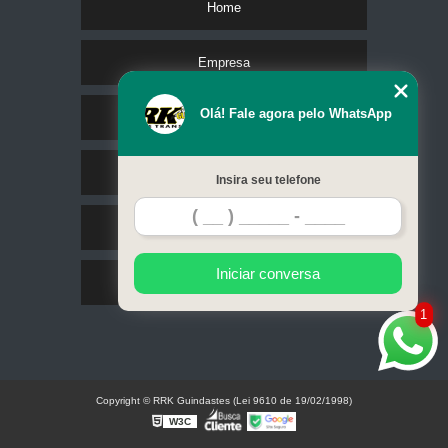
Home
Empresa
Olá! Fale agora pelo WhatsApp
Missão
Serviços
Insira seu telefone
Contato
Iniciar conversa
Mapa do site
1
Copyright © RRK Guindastes (Lei 9610 de 19/02/1998)
W3C