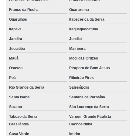
Ferraz de Vasconcelos
Francisco Morato
Franco da Rocha
Guararema
Guarulhos
Itapecerica da Serra
Itapevi
Itaquaquecetuba
Jandira
Jundiaí
Juquitiba
Mairiporã
Mauá
Mogi das Cruzes
Osasco
Pirapora do Bom Jesus
Poá
Ribeirão Pires
Rio Grande da Serra
Salesópolis
Santa Isabel
Santana de Parnaíba
Suzano
São Lourenço da Serra
Taboão da Serra
Vargem Grande Paulista
Brasilândia
Cachoeirinha
Casa Verde
Imirim