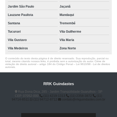
Jardim São Paulo
Jaçanã
Lauzane Paulista
Mandaqui
Santana
Tremembé
Tucuruvi
Vila Guilherme
Vila Gustavo
Vila Maria
Vila Medeiros
Zona Norte
O conteúdo do texto desta página é de direito reservado. Sua reprodução, parcial ou
total, mesmo citando nossos links, é proibida sem a autorização do autor. Crime de
violação de direito autoral – artigo 184 do Código Penal –
Lei 9610/98 - Lei de direitos
autorais
.
RRK Guindastes
Rua Dona Dica, 285 - Jardim Tranqüilidade Guarulhos - SP
CEP: 07052-000
(11) 4219-1313
(11) 2358-3872
(11)
94714-8511
(11) 94712-8712
contato@rrkguindastes.com.br