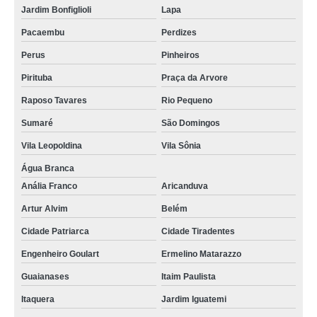
Jardim Bonfiglioli
Lapa
Pacaembu
Perdizes
Perus
Pinheiros
Pirituba
Praça da Arvore
Raposo Tavares
Rio Pequeno
Sumaré
São Domingos
Vila Leopoldina
Vila Sônia
Água Branca
Anália Franco
Aricanduva
Artur Alvim
Belém
Cidade Patriarca
Cidade Tiradentes
Engenheiro Goulart
Ermelino Matarazzo
Guaianases
Itaim Paulista
Itaquera
Jardim Iguatemi