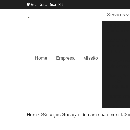
Rua Dona Dica, 285
Serviços
Aluguel de
guindastes
Locação d
caminhão
munck
Home
Empresa
Missão
Locação d
guindastes
Remoção
de
máquinas
Transporte
de
máquinas
Home
Serviços
locação de caminhão munck
l