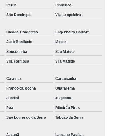
Perus
Pinheiros
São Domingos
Vila Leopoldina
Cidade Tiradentes
Engenheiro Goulart
José Bonifácio
Mooca
Sapopemba
São Mateus
Vila Formosa
Vila Matilde
Cajamar
Carapicuíba
Franco da Rocha
Guararema
Jundiaí
Juquitiba
Poá
Ribeirão Pires
São Lourenço da Serra
Taboão da Serra
Jaçanã
Lauzane Paulista