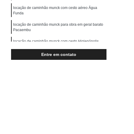
Transporte de Máquinas Pesadas
locação de caminhão munck com cesto aéreo Água
rução Civil
Transporte para Máquinas
Funda
Máquinas Gráficas
locação de caminhão munck para obra em geral barato
Pacaembu
locação de caminhão munck com cesto Higienópolis
locação de caminhão munck para obra barato
Entre em contato
Aclimação
quanto custa locação de caminhão munck para
construção Franco da Rocha