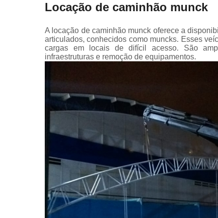
Locação de caminhão munck
A locação de caminhão munck oferece a disponib
articulados, conhecidos como muncks. Esses veíc
cargas em locais de difícil acesso. São amp
infraestruturas e remoção de equipamentos.