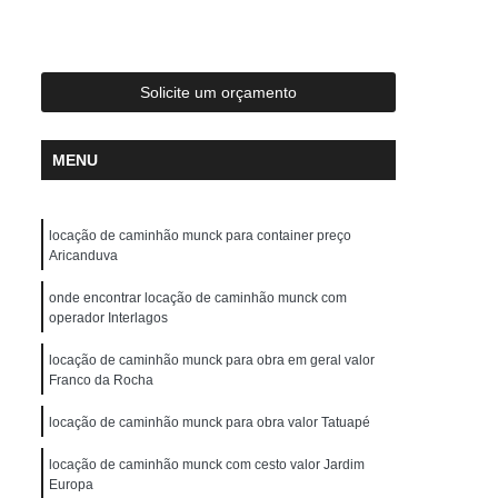
ste
Locação de Guindaste com Operador
r
Locação de Guindaste de Obra
Locação de Guindaste para Construção Civil
Solicite um orçamento
Locação de Guindaste para Obras em Geral
MENU
ção de Guindastes para Içamento de Carga
em de Galpão
Remoção de Máquina
locação de caminhão munck para container preço
Remoção de Máquinas Dobradeiras
Aricanduva
os
Remoção de Máquinas Industriais
onde encontrar locação de caminhão munck com
emoção de Máquinas Pesadas Antigas
operador Interlagos
 Civil
Remoções de Máquinas Pesadas
locação de caminhão munck para obra em geral valor
Franco da Rocha
s
Transporte de Máquina de Corte
locação de caminhão munck para obra valor Tatuapé
nsporte de Máquinas Dobradeiras
locação de caminhão munck com cesto valor Jardim
tos
Transporte de Máquinas Gráficas
Europa