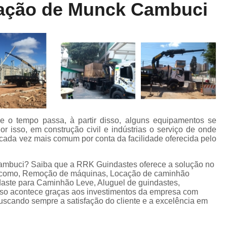
ação de Munck Cambuci
Locação de Munck
Locação de Guinda
Locação de Guindaste de Containe
Locação de Guindaste para Caminhão Leve
Locação de Guindaste para Empilhadeira
Locação de Guindastes e Muncks
Loca
Locação de Guindastes para Montag
Remoção de Máquina de Corte
o tempo passa, à partir disso, alguns equipamentos se
Remoção de Máquinas e Equipament
r isso, em construção civil e indústrias o serviço de onde
ada vez mais comum por conta da facilidade oferecida pelo
Remoção de Máquinas Pesadas
R
Remoção de Máquinas Pesadas Construção
ambuci? Saiba que a RRK Guindastes oferece a solução no
mo, Remoção de máquinas, Locação de caminhão
Transporte e Remoção de Máquina
aste para Caminhão Leve, Aluguel de guindastes,
Isso acontece graças aos investimentos da empresa com
Transporte de Máquinas
Tra
buscando sempre a satisfação do cliente e a excelência em
Transporte de Máquinas e Equipamen