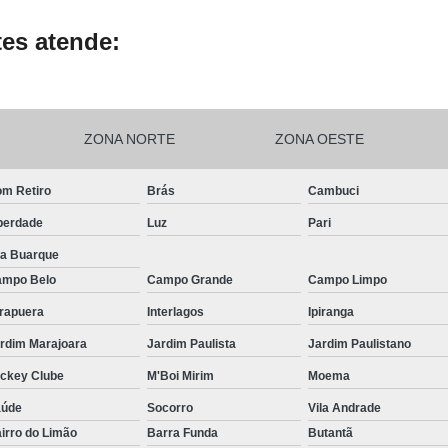
es atende:
ZONA NORTE
ZONA OESTE
m Retiro
Brás
Cambuci
berdade
Luz
Pari
la Buarque
mpo Belo
Campo Grande
Campo Limpo
irapuera
Interlagos
Ipiranga
rdim Marajoara
Jardim Paulista
Jardim Paulistano
ckey Clube
M'Boi Mirim
Moema
aúde
Socorro
Vila Andrade
irro do Limão
Barra Funda
Butantã