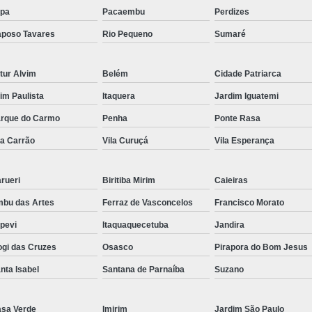
pa
Pacaembu
Perdizes
poso Tavares
Rio Pequeno
Sumaré
tur Alvim
Belém
Cidade Patriarca
aim Paulista
Itaquera
Jardim Iguatemi
rque do Carmo
Penha
Ponte Rasa
la Carrão
Vila Curuçá
Vila Esperança
rueri
Biritiba Mirim
Caieiras
bu das Artes
Ferraz de Vasconcelos
Francisco Morato
apevi
Itaquaquecetuba
Jandira
gi das Cruzes
Osasco
Pirapora do Bom Jesus
nta Isabel
Santana de Parnaíba
Suzano
sa Verde
Imirim
Jardim São Paulo