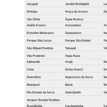
Jaraguá
Jardim Bonfiglioli
La
Pirituba
Praça da Arvore
Ra
Vila Sônia
Água Branca
Anália Franco
Aricanduva
Ar
Ermelino Matarazzo
Guaianases
It
Parque São Lucas
Parque São Rafael
Pa
São Miguel Paulista
Tatuapé
Vi
Vila Prudente
Água Rasa
Alphaville
Arujá
Ba
Cotia
Embu Guaçú
Em
Guarulhos
Itapecerica da Serra
It
Mairiporã
Mauá
Mo
Rio Grande da Serra
Salesópolis
Sa
Vargem Grande Paulista
Brasilândia
Cachoeirinha
Ca