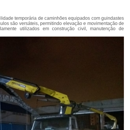
Transporte de Máquinas Industriais
Transporte de Máquinas Pesadas Const
ilidade temporária de caminhões equipados com guindastes
Transporte para 
ulos são versáteis, permitindo elevação e movimentação de
lamente utilizados em construção civil, manutenção de