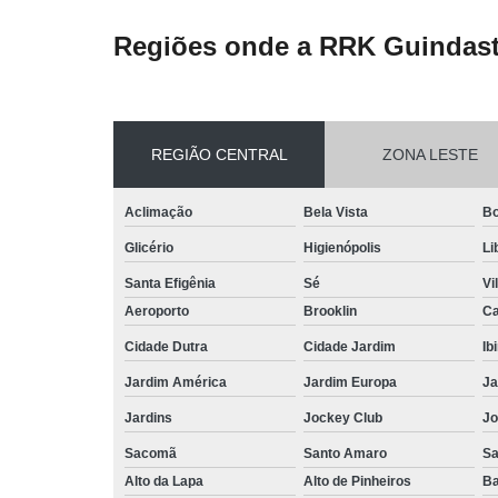
Regiões onde a RRK Guindast
REGIÃO CENTRAL
ZONA LESTE
Aclimação
Bela Vista
Bo
Glicério
Higienópolis
Li
Santa Efigênia
Sé
Vi
Aeroporto
Brooklin
Ca
Cidade Dutra
Cidade Jardim
Ib
Jardim América
Jardim Europa
Ja
Jardins
Jockey Club
Jo
Sacomã
Santo Amaro
S
Alto da Lapa
Alto de Pinheiros
Ba