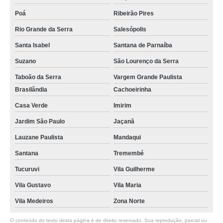
Poá
Ribeirão Pires
Rio Grande da Serra
Salesópolis
Santa Isabel
Santana de Parnaíba
Suzano
São Lourenço da Serra
Taboão da Serra
Vargem Grande Paulista
Brasilândia
Cachoeirinha
Casa Verde
Imirim
Jardim São Paulo
Jaçanã
Lauzane Paulista
Mandaqui
Santana
Tremembé
Tucuruvi
Vila Guilherme
Vila Gustavo
Vila Maria
Vila Medeiros
Zona Norte
O conteúdo do texto desta página é de direito reservado. Sua reprodução, parcial ou