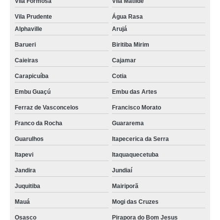
Vila Formosa
Vila Matilde
Vila Prudente
Água Rasa
Alphaville
Arujá
Barueri
Biritiba Mirim
Caieiras
Cajamar
Carapicuíba
Cotia
Embu Guaçú
Embu das Artes
Ferraz de Vasconcelos
Francisco Morato
Franco da Rocha
Guararema
Guarulhos
Itapecerica da Serra
Itapevi
Itaquaquecetuba
Jandira
Jundiaí
Juquitiba
Mairiporã
Mauá
Mogi das Cruzes
Osasco
Pirapora do Bom Jesus