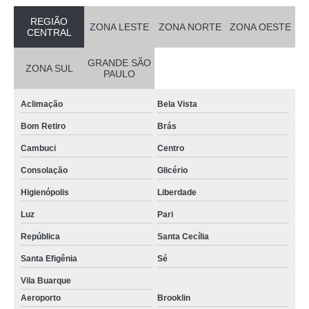
REGIÃO
ZONA LESTE
ZONA NORTE
ZONA OESTE
CENTRAL
GRANDE SÃO
ZONA SUL
PAULO
Aclimação
Bela Vista
Bom Retiro
Brás
Cambuci
Centro
Consolação
Glicério
Higienópolis
Liberdade
Luz
Pari
República
Santa Cecília
Santa Efigênia
Sé
Vila Buarque
Aeroporto
Brooklin