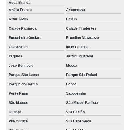
Água Branca
Anália Franco
Aricanduva
Artur Alvim
Belém
Cidade Patriarca
Cidade Tiradentes
Engenheiro Goulart
Ermelino Matarazzo
Guaianases
Itaim Paulista
Itaquera
Jardim Iguatemi
José Bonifácio
Mooca
Parque São Lucas
Parque São Rafael
Parque do Carmo
Penha
Ponte Rasa
Sapopemba
São Mateus
São Miguel Paulista
Tatuapé
Vila Carrão
Vila Curuçá
Vila Esperança