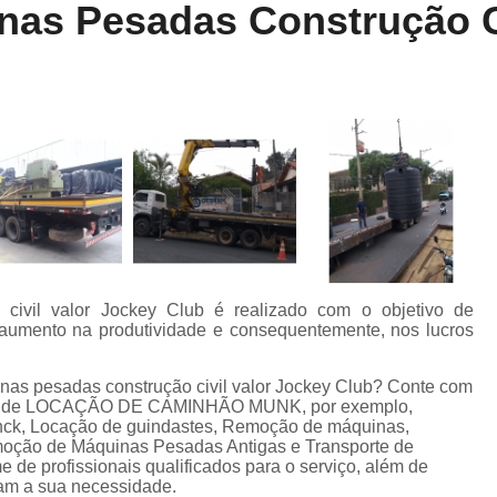
nas Pesadas Construção Ci
Locação de Munck
Locação de Guinda
Locação de Guindaste de Containe
Locação de Guindaste para Caminhão Leve
Locação de Guindaste para Empilhadeira
Locação de Guindastes e Muncks
Loca
Locação de Guindastes para Montag
Remoção de Máquina de Corte
Remoção de Máquinas e Equipament
civil valor Jockey Club é realizado com o objetivo de
Remoção de Máquinas Pesadas
R
aumento na produtividade e consequentemente, nos lucros
Remoção de Máquinas Pesadas Construção
inas pesadas construção civil valor Jockey Club? Conte com
Transporte e Remoção de Máquina
ramo de LOCAÇÃO DE CAMINHÃO MUNK, por exemplo,
nck, Locação de guindastes, Remoção de máquinas,
Transporte de Máquinas
Tra
oção de Máquinas Pesadas Antigas e Transporte de
 de profissionais qualificados para o serviço, além de
Transporte de Máquinas e Equipamen
am a sua necessidade.