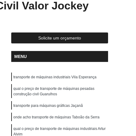
vil Valor Jockey
ste
Locação de Guindaste com Operador
r
Locação de Guindaste de Obra
Locação de Guindaste para Construção Civil
Locação de Guindaste para Obras em Geral
Solicite um orçamento
ção de Guindastes para Içamento de Carga
em de Galpão
Remoção de Máquina
MENU
Remoção de Máquinas Dobradeiras
os
Remoção de Máquinas Industriais
transporte de máquinas industriais Vila Esperança
emoção de Máquinas Pesadas Antigas
qual o preço de transporte de máquinas pesadas
construção civil Guarulhos
 Civil
Remoções de Máquinas Pesadas
transporte para máquinas gráficas Jaçanã
s
Transporte de Máquina de Corte
nsporte de Máquinas Dobradeiras
onde acho transporte de máquinas Taboão da Serra
tos
Transporte de Máquinas Gráficas
qual o preço de transporte de máquinas industriais Artur
Alvim