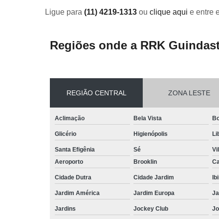
Ligue para
(11) 4219-1313
ou
clique aqui
e entre 
Regiões onde a RRK Guindast
REGIÃO CENTRAL
ZONA LESTE
Aclimação
Bela Vista
Bo
Glicério
Higienópolis
Li
Santa Efigênia
Sé
Vi
Aeroporto
Brooklin
Ca
Cidade Dutra
Cidade Jardim
Ib
Jardim América
Jardim Europa
Ja
Jardins
Jockey Club
Jo