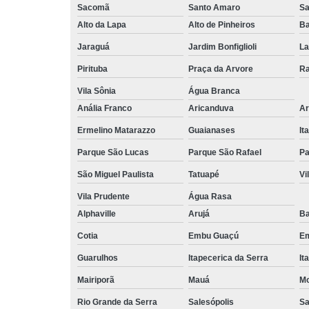
Sacomã
Santo Amaro
S
Alto da Lapa
Alto de Pinheiros
Ba
Jaraguá
Jardim Bonfiglioli
La
Pirituba
Praça da Arvore
Ra
Vila Sônia
Água Branca
Anália Franco
Aricanduva
Ar
Ermelino Matarazzo
Guaianases
It
Parque São Lucas
Parque São Rafael
Pa
São Miguel Paulista
Tatuapé
Vi
Vila Prudente
Água Rasa
Alphaville
Arujá
Ba
Cotia
Embu Guaçú
Em
Guarulhos
Itapecerica da Serra
It
Mairiporã
Mauá
Mo
Rio Grande da Serra
Salesópolis
Sa