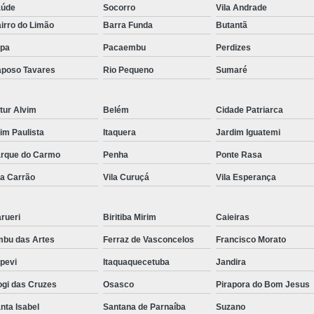
aúde
Socorro
Vila Andrade
irro do Limão
Barra Funda
Butantã
pa
Pacaembu
Perdizes
poso Tavares
Rio Pequeno
Sumaré
tur Alvim
Belém
Cidade Patriarca
aim Paulista
Itaquera
Jardim Iguatemi
rque do Carmo
Penha
Ponte Rasa
la Carrão
Vila Curuçá
Vila Esperança
rueri
Biritiba Mirim
Caieiras
bu das Artes
Ferraz de Vasconcelos
Francisco Morato
apevi
Itaquaquecetuba
Jandira
gi das Cruzes
Osasco
Pirapora do Bom Jesus
nta Isabel
Santana de Parnaíba
Suzano