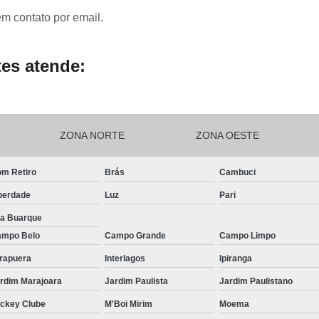
em contato por email.
es atende:
ZONA NORTE
ZONA OESTE
m Retiro
Brás
Cambuci
berdade
Luz
Pari
la Buarque
mpo Belo
Campo Grande
Campo Limpo
irapuera
Interlagos
Ipiranga
rdim Marajoara
Jardim Paulista
Jardim Paulistano
ckey Clube
M'Boi Mirim
Moema