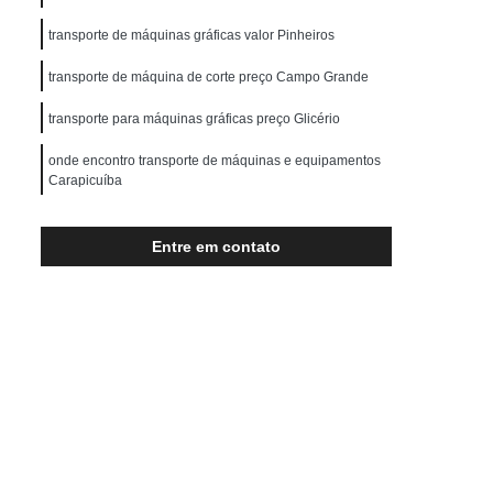
Transporte de Máquinas Pesadas
transporte de máquinas gráficas valor Pinheiros
rução Civil
Transporte para Máquinas
transporte de máquina de corte preço Campo Grande
Máquinas Gráficas
transporte para máquinas gráficas preço Glicério
onde encontro transporte de máquinas e equipamentos
Carapicuíba
transporte de máquinas valor Jardim Ângela
Entre em contato