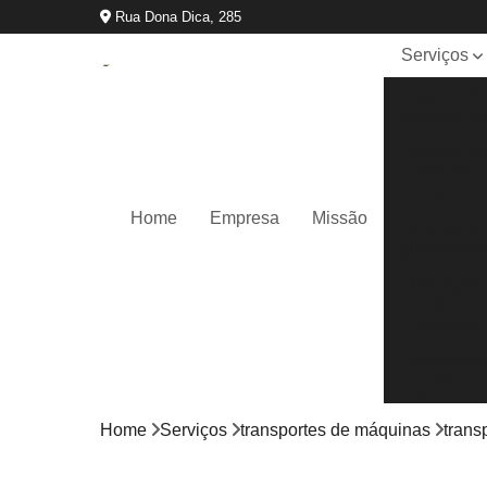
Rua Dona Dica, 285
Serviços
Aluguel de
guindastes
Locação d
caminhão
munck
Home
Empresa
Missão
Locação d
guindastes
Remoção
de
máquinas
Transporte
de
máquinas
Home
Serviços
transportes de máquinas
trans