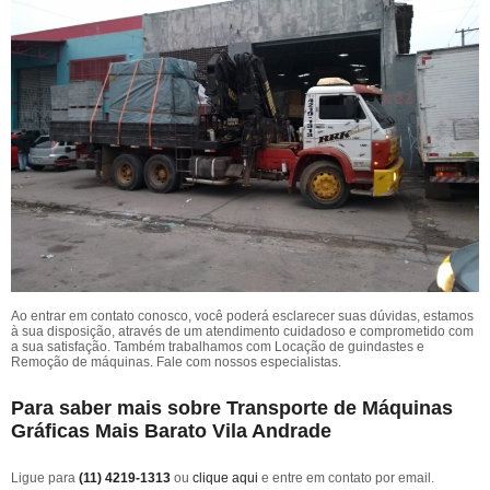
Ao entrar em contato conosco, você poderá esclarecer suas dúvidas, estamos
à sua disposição, através de um atendimento cuidadoso e comprometido com
a sua satisfação. Também trabalhamos com Locação de guindastes e
Remoção de máquinas. Fale com nossos especialistas.
Para saber mais sobre Transporte de Máquinas
Gráficas Mais Barato Vila Andrade
Ligue para
(11) 4219-1313
ou
clique aqui
e entre em contato por email.