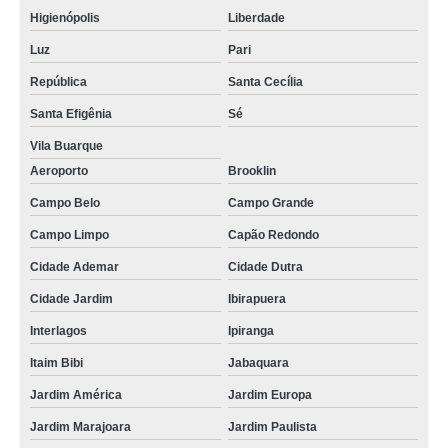
Higienópolis
Liberdade
Luz
Pari
República
Santa Cecília
Santa Efigênia
Sé
Vila Buarque
Aeroporto
Brooklin
Campo Belo
Campo Grande
Campo Limpo
Capão Redondo
Cidade Ademar
Cidade Dutra
Cidade Jardim
Ibirapuera
Interlagos
Ipiranga
Itaim Bibi
Jabaquara
Jardim América
Jardim Europa
Jardim Marajoara
Jardim Paulista