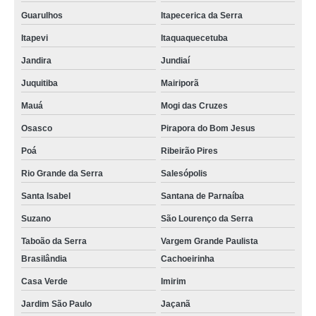
Guarulhos
Itapecerica da Serra
Itapevi
Itaquaquecetuba
Jandira
Jundiaí
Juquitiba
Mairiporã
Mauá
Mogi das Cruzes
Osasco
Pirapora do Bom Jesus
Poá
Ribeirão Pires
Rio Grande da Serra
Salesópolis
Santa Isabel
Santana de Parnaíba
Suzano
São Lourenço da Serra
Taboão da Serra
Vargem Grande Paulista
Brasilândia
Cachoeirinha
Casa Verde
Imirim
Jardim São Paulo
Jaçanã