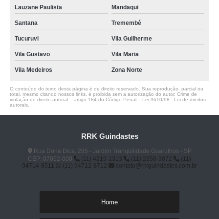
Lauzane Paulista
Mandaqui
Santana
Tremembé
Tucuruvi
Vila Guilherme
Vila Gustavo
Vila Maria
Vila Medeiros
Zona Norte
O conteúdo do texto desta página é de direito reservado. Sua reprodução, parcial ou
total, mesmo citando nossos links, é proibida sem a autorização do autor. Crime de
violação de direito autoral – artigo 184 do Código Penal –
Lei 9610/98 - Lei de direitos
autorais
.
RRK Guindastes
Rua Dona Dica, 285 - Jardim Tranqüilidade Guarulhos - SP
CEP: 07052-000
(11) 4219-1313
(11) 2358-3872
(11)
94714-8511
(11) 94712-8712
contato@rrkguindastes.com.br
Home