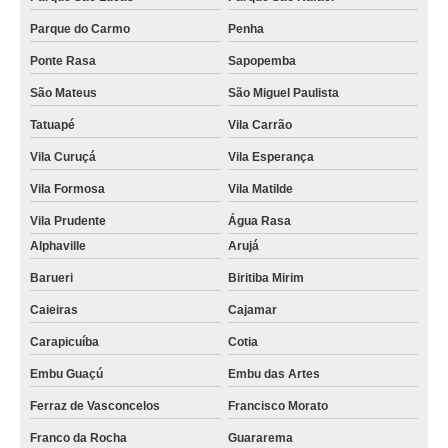
Parque do Carmo
Penha
Ponte Rasa
Sapopemba
São Mateus
São Miguel Paulista
Tatuapé
Vila Carrão
Vila Curuçá
Vila Esperança
Vila Formosa
Vila Matilde
Vila Prudente
Água Rasa
Alphaville
Arujá
Barueri
Biritiba Mirim
Caieiras
Cajamar
Carapicuíba
Cotia
Embu Guaçú
Embu das Artes
Ferraz de Vasconcelos
Francisco Morato
Franco da Rocha
Guararema