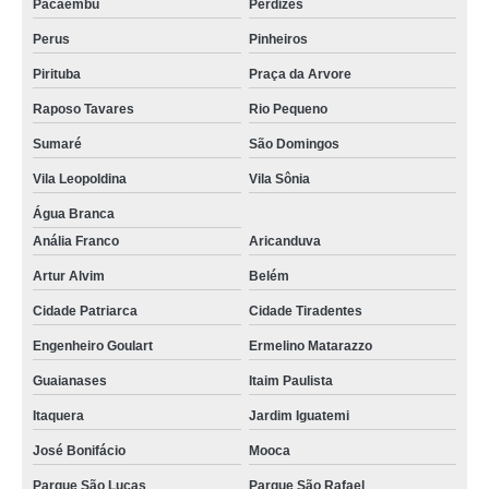
Pacaembu
Perdizes
Perus
Pinheiros
Pirituba
Praça da Arvore
Raposo Tavares
Rio Pequeno
Sumaré
São Domingos
Vila Leopoldina
Vila Sônia
Água Branca
Anália Franco
Aricanduva
Artur Alvim
Belém
Cidade Patriarca
Cidade Tiradentes
Engenheiro Goulart
Ermelino Matarazzo
Guaianases
Itaim Paulista
Itaquera
Jardim Iguatemi
José Bonifácio
Mooca
Parque São Lucas
Parque São Rafael