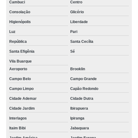
Cambuci
Centro
Consolação
Glicério
Higienópolis
Liberdade
Luz
Pari
República
Santa Cecília
Santa Efigênia
Sé
Vila Buarque
Aeroporto
Brooklin
Campo Belo
Campo Grande
Campo Limpo
Capão Redondo
Cidade Ademar
Cidade Dutra
Cidade Jardim
Ibirapuera
Interlagos
Ipiranga
Itaim Bibi
Jabaquara