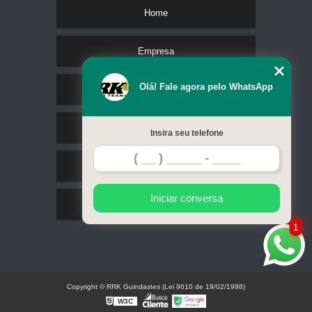
Home
Empresa
Olá! Fale agora pelo WhatsApp
Missão
Serviços
Insira seu telefone
Contato
Iniciar conversa
Mapa do site
1
Copyright © RRK Guindastes (Lei 9610 de 19/02/1998)
W3C