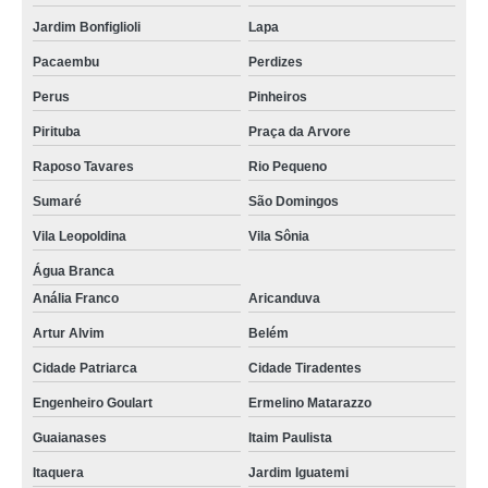
Jardim Bonfiglioli
Lapa
Pacaembu
Perdizes
Perus
Pinheiros
Pirituba
Praça da Arvore
Raposo Tavares
Rio Pequeno
Sumaré
São Domingos
Vila Leopoldina
Vila Sônia
Água Branca
Anália Franco
Aricanduva
Artur Alvim
Belém
Cidade Patriarca
Cidade Tiradentes
Engenheiro Goulart
Ermelino Matarazzo
Guaianases
Itaim Paulista
Itaquera
Jardim Iguatemi