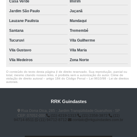
Casa Verde
Imirim
Jardim São Paulo
Jaçanã
Lauzane Paulista
Mandaqui
Santana
Tremembé
Tucuruvi
Vila Guilherme
Vila Gustavo
Vila Maria
Vila Medeiros
Zona Norte
O conteúdo do texto desta página é de direito reservado. Sua reprodução, parcial ou
total, mesmo citando nossos links, é proibida sem a autorização do autor. Crime de
violação de direito autoral – artigo 184 do Código Penal –
Lei 9610/98 - Lei de direitos
autorais
.
RRK Guindastes
Rua Dona Dica, 285 - Jardim Tranqüilidade Guarulhos - SP
CEP: 07052-000
(11) 4219-1313
(11) 2358-3872
(11)
94714-8511
(11) 94712-8712
contato@rrkguindastes.com.br