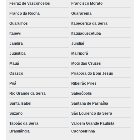
Ferraz de Vasconcelos
Francisco Morato
Franco da Rocha
Guararema
Guarulhos
Itapecerica da Serra
Itapevi
Itaquaquecetuba
Jandira
Jundiaí
Juquitiba
Mairiporã
Mauá
Mogi das Cruzes
Osasco
Pirapora do Bom Jesus
Poá
Ribeirão Pires
Rio Grande da Serra
Salesópolis
Santa Isabel
Santana de Parnaíba
Suzano
São Lourenço da Serra
Taboão da Serra
Vargem Grande Paulista
Brasilândia
Cachoeirinha