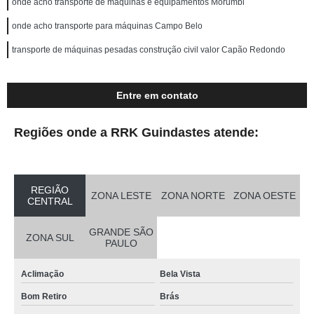
onde acho transporte de máquinas e equipamentos Morumbi
onde acho transporte para máquinas Campo Belo
transporte de máquinas pesadas construção civil valor Capão Redondo
Entre em contato
Regiões onde a RRK Guindastes atende:
REGIÃO
ZONA LESTE
ZONA NORTE
ZONA OESTE
CENTRAL
GRANDE SÃO
ZONA SUL
PAULO
Aclimação
Bela Vista
Bom Retiro
Brás