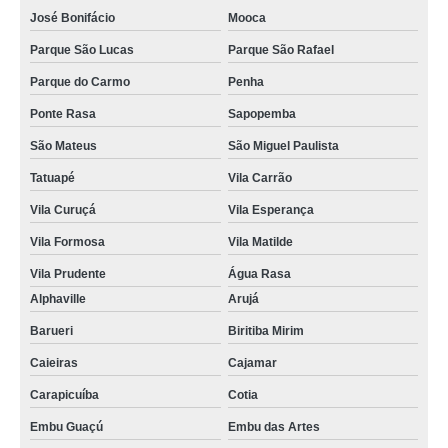
José Bonifácio
Mooca
Parque São Lucas
Parque São Rafael
Parque do Carmo
Penha
Ponte Rasa
Sapopemba
São Mateus
São Miguel Paulista
Tatuapé
Vila Carrão
Vila Curuçá
Vila Esperança
Vila Formosa
Vila Matilde
Vila Prudente
Água Rasa
Alphaville
Arujá
Barueri
Biritiba Mirim
Caieiras
Cajamar
Carapicuíba
Cotia
Embu Guaçú
Embu das Artes