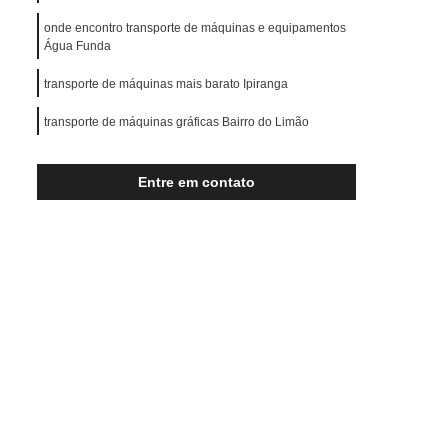
Transporte de Máquinas Pesadas
onde encontro transporte de máquinas e equipamentos
rução Civil
Transporte para Máquinas
Água Funda
Máquinas Gráficas
transporte de máquinas mais barato Ipiranga
transporte de máquinas gráficas Bairro do Limão
transporte para máquinas gráficas preço Lauzane
Paulista
Entre em contato