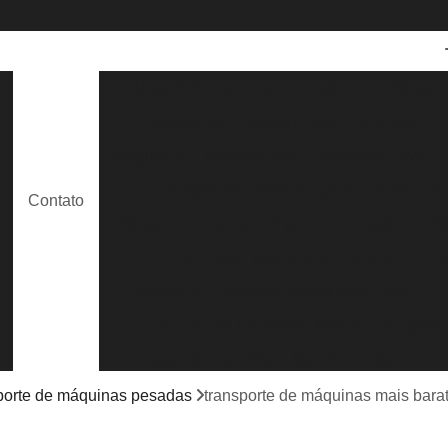
Aluguel de Caminhão Guindaste
Aluguel
Aluguel de Guindaste para Caminhão
e
Aluguel de Guindaste para Construção Civil
Aluguel de Guindaste para Içamento de
Contato
e
Aluguel de Guindastes para Construção
Al
Caminhão Munck para Locação
Lo
Locação de Caminhão Munck com Cesto
Locação de Caminhão Munck com Opera
s
Locação de Caminhão Munck Guindaste
Locação de Caminhão Munck para Containe
porte de máquinas pesadas
transporte de máquinas mais barat
Locação de Caminhão Munck para Obra em G