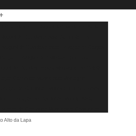
 de Guindaste
Aluguel de Guindaste Diária
Aluguel de Guindaste para Caminhão Leve
Aluguel de Guindaste para Elevação de Cargas
 Carga
Aluguel de Guindaste por Hora
uguel de Guindastes para Montagem de Galpão
cação Caminhão Munck para Montagem
Locação de Caminhão Munck com Cesto Aéreo
dor
Locação de Caminhão Munck Diária
Locação de Caminhão Munck para Construção
r
Locação de Caminhão Munck para Obra
o Alto da Lapa
eral
Locação de Caminhão Munck por Hora