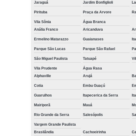
Jaraguá
Jardim Bonfiglioli
La
Pirituba
Praça da Arvore
Ra
Vila Sônia
Água Branca
Anália Franco
Aricanduva
Ar
Ermelino Matarazzo
Guaianases
It
Parque São Lucas
Parque São Rafael
Pa
São Miguel Paulista
Tatuapé
Vi
Vila Prudente
Água Rasa
Alphaville
Arujá
Ba
Cotia
Embu Guaçú
Em
Guarulhos
Itapecerica da Serra
It
Mairiporã
Mauá
Mo
Rio Grande da Serra
Salesópolis
Sa
Vargem Grande Paulista
Brasilândia
Cachoeirinha
Ca