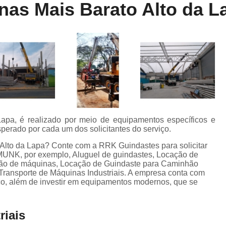
nas Mais Barato Alto da L
Locação de Munck
Locação de Guinda
Locação de Guindaste de Containe
Locação de Guindaste para Caminhão Leve
Locação de Guindaste para Empilhadeira
Locação de Guindastes e Muncks
Loca
Locação de Guindastes para Montag
Remoção de Máquina de Corte
Lapa, é realizado por meio de equipamentos específicos e
Remoção de Máquinas e Equipament
sperado por cada um dos solicitantes do serviço.
Remoção de Máquinas Pesadas
R
Alto da Lapa? Conte com a RRK Guindastes para solicitar
K, por exemplo, Aluguel de guindastes, Locação de
Remoção de Máquinas Pesadas Construção
ão de máquinas, Locação de Guindaste para Caminhão
ransporte de Máquinas Industriais. A empresa conta com
Transporte e Remoção de Máquina
iço, além de investir em equipamentos modernos, que se
Transporte de Máquinas
Tra
riais
Transporte de Máquinas e Equipamen