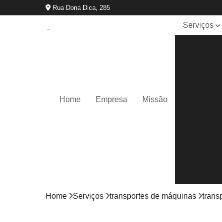
Rua Dona Dica, 285
Serviços
Aluguel de
guindastes
Locação d
caminhão
munck
Home
Empresa
Missão
Locação d
guindastes
Remoção
de
máquinas
Transporte
de
máquinas
Home
Serviços
transportes de máquinas
trans