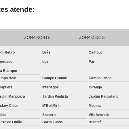
es atende:
ZONA NORTE
ZONA OESTE
m Retiro
Brás
Cambuci
berdade
Luz
Pari
la Buarque
mpo Belo
Campo Grande
Campo Limpo
irapuera
Interlagos
Ipiranga
rdim Marajoara
Jardim Paulista
Jardim Paulistano
ckey Clube
M'Boi Mirim
Moema
aúde
Socorro
Vila Andrade
irro do Limão
Barra Funda
Butantã