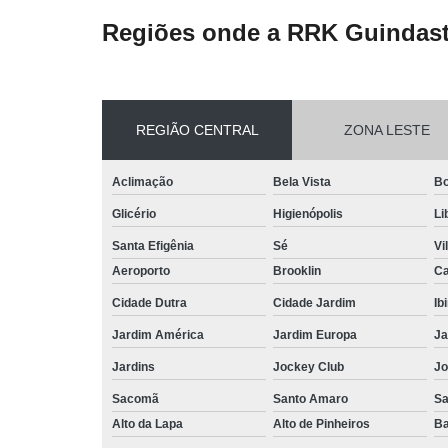
Regiões onde a RRK Guindast
REGIÃO CENTRAL
ZONA LESTE
Aclimação
Bela Vista
Bo
Glicério
Higienópolis
Li
Santa Efigênia
Sé
Vi
Aeroporto
Brooklin
Ca
Cidade Dutra
Cidade Jardim
Ib
Jardim América
Jardim Europa
Ja
Jardins
Jockey Club
Jo
Sacomã
Santo Amaro
S
Alto da Lapa
Alto de Pinheiros
Ba