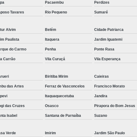
pa
Pacaembu
Perdizes
poso Tavares
Rio Pequeno
Sumaré
tur Alvim
Belém
Cidade Patriarca
aim Paulista
Itaquera
Jardim Iguatemi
rque do Carmo
Penha
Ponte Rasa
la Carrão
Vila Curuçá
Vila Esperança
rueri
Biritiba Mirim
Caieiras
bu das Artes
Ferraz de Vasconcelos
Francisco Morato
apevi
Itaquaquecetuba
Jandira
gi das Cruzes
Osasco
Pirapora do Bom Jesus
nta Isabel
Santana de Parnaíba
Suzano
sa Verde
Imirim
Jardim São Paulo