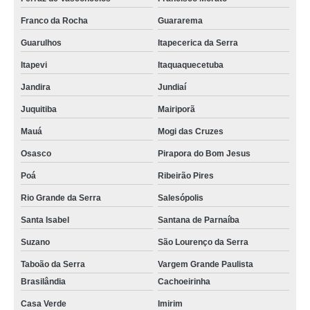
Franco da Rocha
Guararema
Guarulhos
Itapecerica da Serra
Itapevi
Itaquaquecetuba
Jandira
Jundiaí
Juquitiba
Mairiporã
Mauá
Mogi das Cruzes
Osasco
Pirapora do Bom Jesus
Poá
Ribeirão Pires
Rio Grande da Serra
Salesópolis
Santa Isabel
Santana de Parnaíba
Suzano
São Lourenço da Serra
Taboão da Serra
Vargem Grande Paulista
Brasilândia
Cachoeirinha
Casa Verde
Imirim