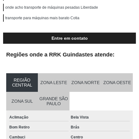
onde acho transporte de máquinas pesadas Liberdade
transporte para máquinas mais barato Cotia
Entre em contato
Regiões onde a RRK Guindastes atende:
REGIÃO
ZONA LESTE
ZONA NORTE
ZONA OESTE
CENTRAL
GRANDE SÃO
ZONA SUL
PAULO
Aclimação
Bela Vista
Bom Retiro
Brás
Cambuci
Centro