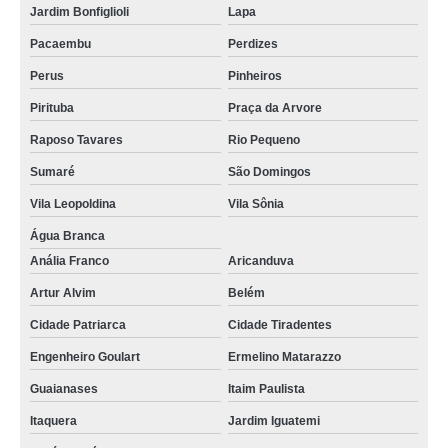
Jardim Bonfiglioli
Lapa
Pacaembu
Perdizes
Perus
Pinheiros
Pirituba
Praça da Arvore
Raposo Tavares
Rio Pequeno
Sumaré
São Domingos
Vila Leopoldina
Vila Sônia
Água Branca
Anália Franco
Aricanduva
Artur Alvim
Belém
Cidade Patriarca
Cidade Tiradentes
Engenheiro Goulart
Ermelino Matarazzo
Guaianases
Itaim Paulista
Itaquera
Jardim Iguatemi