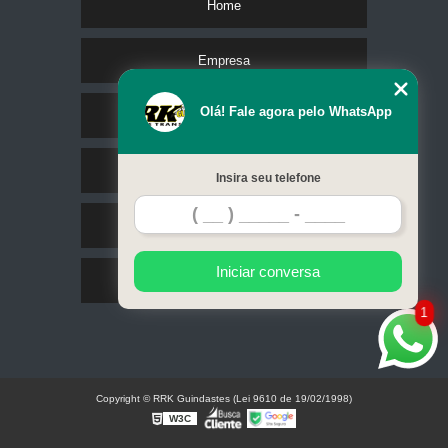
Home
Empresa
Olá! Fale agora pelo WhatsApp
Missão
Serviços
Insira seu telefone
Contato
Iniciar conversa
Mapa do site
1
Copyright © RRK Guindastes (Lei 9610 de 19/02/1998)
W3C