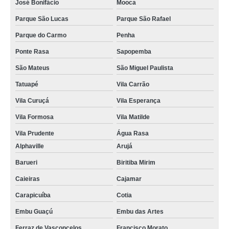
José Bonifácio
Mooca
Parque São Lucas
Parque São Rafael
Parque do Carmo
Penha
Ponte Rasa
Sapopemba
São Mateus
São Miguel Paulista
Tatuapé
Vila Carrão
Vila Curuçá
Vila Esperança
Vila Formosa
Vila Matilde
Vila Prudente
Água Rasa
Alphaville
Arujá
Barueri
Biritiba Mirim
Caieiras
Cajamar
Carapicuíba
Cotia
Embu Guaçú
Embu das Artes
Ferraz de Vasconcelos
Francisco Morato