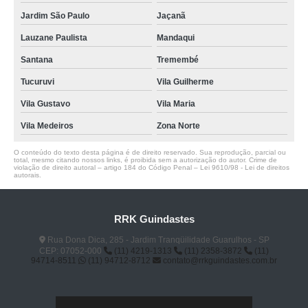
Jardim São Paulo
Jaçanã
Lauzane Paulista
Mandaqui
Santana
Tremembé
Tucuruvi
Vila Guilherme
Vila Gustavo
Vila Maria
Vila Medeiros
Zona Norte
O conteúdo do texto desta página é de direito reservado. Sua reprodução, parcial ou
total, mesmo citando nossos links, é proibida sem a autorização do autor. Crime de
violação de direito autoral – artigo 184 do Código Penal –
Lei 9610/98 - Lei de direitos
autorais
.
RRK Guindastes
Rua Dona Dica, 285 - Jardim Tranqüilidade Guarulhos - SP
CEP: 07052-000
(11) 4219-1313
(11) 2358-3872
(11)
94714-8511
(11) 94712-8712
contato@rrkguindastes.com.br