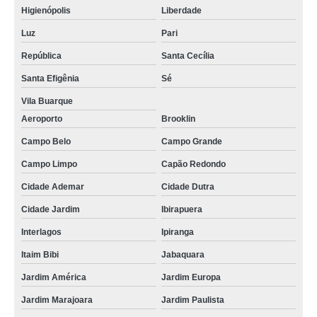
Higienópolis
Liberdade
Luz
Pari
República
Santa Cecília
Santa Efigênia
Sé
Vila Buarque
Aeroporto
Brooklin
Campo Belo
Campo Grande
Campo Limpo
Capão Redondo
Cidade Ademar
Cidade Dutra
Cidade Jardim
Ibirapuera
Interlagos
Ipiranga
Itaim Bibi
Jabaquara
Jardim América
Jardim Europa
Jardim Marajoara
Jardim Paulista