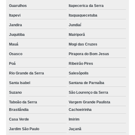
Guarulhos
Itapecerica da Serra
Itapevi
Itaquaquecetuba
Jandira
Jundiaí
Juquitiba
Mairiporã
Mauá
Mogi das Cruzes
Osasco
Pirapora do Bom Jesus
Poá
Ribeirão Pires
Rio Grande da Serra
Salesópolis
Santa Isabel
Santana de Parnaíba
Suzano
São Lourenço da Serra
Taboão da Serra
Vargem Grande Paulista
Brasilândia
Cachoeirinha
Casa Verde
Imirim
Jardim São Paulo
Jaçanã