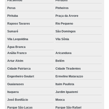
Pacaembu
Perdizes
Perus
Pinheiros
Pirituba
Praça da Arvore
Raposo Tavares
Rio Pequeno
Sumaré
São Domingos
Vila Leopoldina
Vila Sônia
Água Branca
Anália Franco
Aricanduva
Artur Alvim
Belém
Cidade Patriarca
Cidade Tiradentes
Engenheiro Goulart
Ermelino Matarazzo
Guaianases
Itaim Paulista
Itaquera
Jardim Iguatemi
José Bonifácio
Mooca
Parque São Lucas
Parque São Rafael