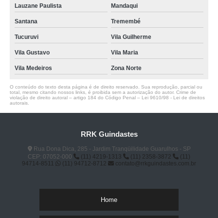
Lauzane Paulista
Mandaqui
Santana
Tremembé
Tucuruvi
Vila Guilherme
Vila Gustavo
Vila Maria
Vila Medeiros
Zona Norte
O conteúdo do texto desta página é de direito reservado. Sua reprodução, parcial ou
total, mesmo citando nossos links, é proibida sem a autorização do autor. Crime de
violação de direito autoral – artigo 184 do Código Penal –
Lei 9610/98 - Lei de direitos
autorais
.
RRK Guindastes
Rua Dona Dica, 285 - Jardim Tranqüilidade Guarulhos - SP
CEP: 07052-000
(11) 4219-1313
(11) 2358-3872
(11)
94714-8511
(11) 94712-8712
contato@rrkguindastes.com.br
Home