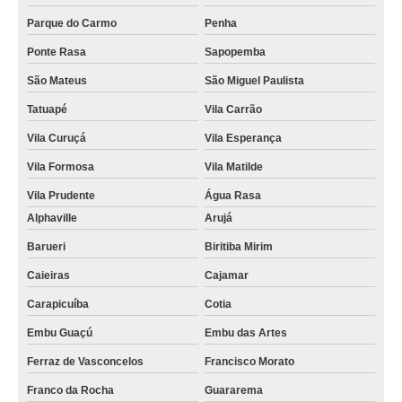
Parque do Carmo
Penha
Ponte Rasa
Sapopemba
São Mateus
São Miguel Paulista
Tatuapé
Vila Carrão
Vila Curuçá
Vila Esperança
Vila Formosa
Vila Matilde
Vila Prudente
Água Rasa
Alphaville
Arujá
Barueri
Biritiba Mirim
Caieiras
Cajamar
Carapicuíba
Cotia
Embu Guaçú
Embu das Artes
Ferraz de Vasconcelos
Francisco Morato
Franco da Rocha
Guararema