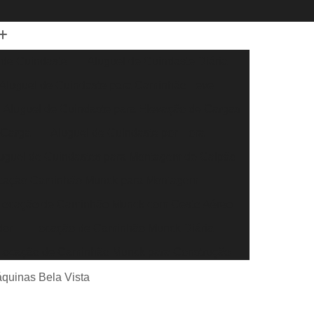
 de Guindaste
Aluguel de Guindaste Diária
Aluguel de Guindaste para Caminhão Leve
Aluguel de Guindaste para Elevação de Cargas
 Carga
Aluguel de Guindaste por Hora
uguel de Guindastes para Montagem de Galpão
cação Caminhão Munck para Montagem
Locação de Caminhão Munck com Cesto Aéreo
dor
Locação de Caminhão Munck Diária
Locação de Caminhão Munck para Construção
r
Locação de Caminhão Munck para Obra
áquinas Bela Vista
eral
Locação de Caminhão Munck por Hora