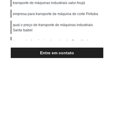
Transporte de Máquinas Pesadas
transporte de máquinas industriais valor Arujá
rução Civil
Transporte para Máquinas
empresa para transporte de máquina de corte Pirituba
Máquinas Gráficas
qual o preço de transporte de máquinas industriais
Santa Isabel
transporte de máquina de corte valor Casa Verde
Entre em contato