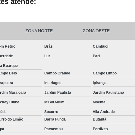
es atende:
ZONA NORTE
ZONA OESTE
m Retiro
Brás
Cambuci
berdade
Luz
Pari
la Buarque
mpo Belo
Campo Grande
Campo Limpo
irapuera
Interlagos
Ipiranga
rdim Marajoara
Jardim Paulista
Jardim Paulistano
ckey Clube
M'Boi Mirim
Moema
aúde
Socorro
Vila Andrade
irro do Limão
Barra Funda
Butantã
pa
Pacaembu
Perdizes