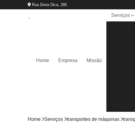
Rua Dona Dica, 285
Serviços
Aluguel de
guindastes
Locação d
caminhão
munck
Home
Empresa
Missão
Locação d
guindastes
Remoção
de
máquinas
Transporte
de
máquinas
Home
Serviços
transportes de máquinas
trans