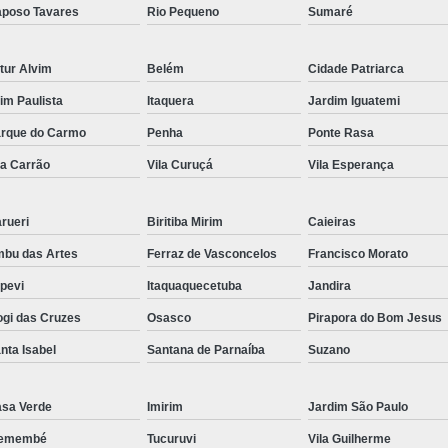
poso Tavares
Rio Pequeno
Sumaré
tur Alvim
Belém
Cidade Patriarca
aim Paulista
Itaquera
Jardim Iguatemi
rque do Carmo
Penha
Ponte Rasa
la Carrão
Vila Curuçá
Vila Esperança
rueri
Biritiba Mirim
Caieiras
bu das Artes
Ferraz de Vasconcelos
Francisco Morato
apevi
Itaquaquecetuba
Jandira
gi das Cruzes
Osasco
Pirapora do Bom Jesus
nta Isabel
Santana de Parnaíba
Suzano
sa Verde
Imirim
Jardim São Paulo
remembé
Tucuruvi
Vila Guilherme