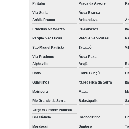
Pirituba
Praça da Arvore
Ra
Vila Sônia
Água Branca
Anália Franco
Aricanduva
Ar
Ermelino Matarazzo
Guaianases
It
Parque São Lucas
Parque São Rafael
Pa
São Miguel Paulista
Tatuapé
Vi
Vila Prudente
Água Rasa
Alphaville
Arujá
Ba
Cotia
Embu Guaçú
Em
Guarulhos
Itapecerica da Serra
It
Mairiporã
Mauá
Mo
Rio Grande da Serra
Salesópolis
Sa
Vargem Grande Paulista
Brasilândia
Cachoeirinha
Ca
Mandaqui
Santana
T