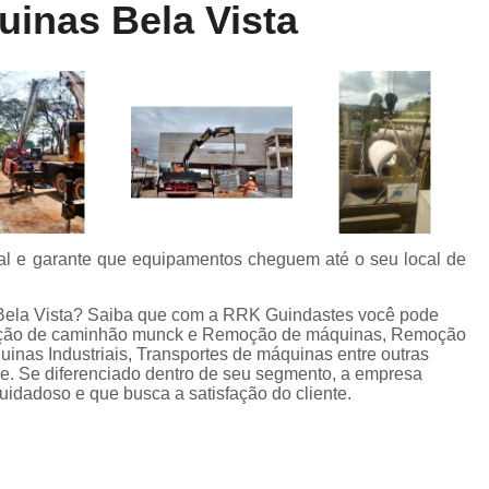
uinas Bela Vista
Locação de Munck
Locação de Guinda
Locação de Guindaste de Containe
Locação de Guindaste para Caminhão Leve
Locação de Guindaste para Empilhadeira
Locação de Guindastes e Muncks
Loca
Locação de Guindastes para Montag
Remoção de Máquina de Corte
ial e garante que equipamentos cheguem até o seu local de
Remoção de Máquinas e Equipament
Remoção de Máquinas Pesadas
R
 Bela Vista? Saiba que com a RRK Guindastes você pode
cação de caminhão munck e Remoção de máquinas, Remoção
Remoção de Máquinas Pesadas Construção
nas Industriais, Transportes de máquinas entre outras
e. Se diferenciado dentro de seu segmento, a empresa
Transporte e Remoção de Máquina
dadoso e que busca a satisfação do cliente.
Transporte de Máquinas
Tra
Transporte de Máquinas e Equipamen