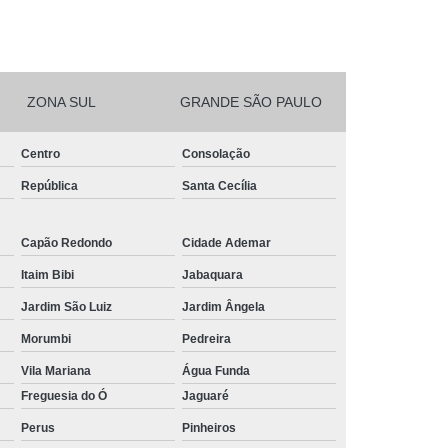
ZONA SUL
GRANDE SÃO PAULO
Centro
Consolação
República
Santa Cecília
Capão Redondo
Cidade Ademar
Itaim Bibi
Jabaquara
Jardim São Luiz
Jardim Ângela
Morumbi
Pedreira
Vila Mariana
Água Funda
Freguesia do Ó
Jaguaré
Perus
Pinheiros