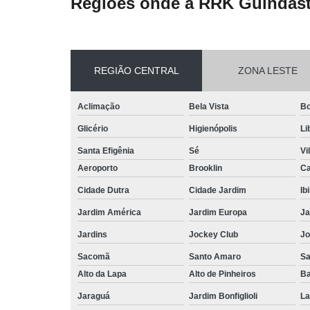
Regiões onde a RRK Guindast
REGIÃO CENTRAL
ZONA LESTE
Aclimação
Bela Vista
Bo
Glicério
Higienópolis
Li
Santa Efigênia
Sé
Vi
Aeroporto
Brooklin
Ca
Cidade Dutra
Cidade Jardim
Ib
Jardim América
Jardim Europa
Ja
Jardins
Jockey Club
Jo
Sacomã
Santo Amaro
S
Alto da Lapa
Alto de Pinheiros
Ba
Jaraguá
Jardim Bonfiglioli
La