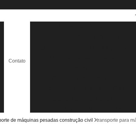
Aluguel de Caminhão Guindaste
Aluguel
Aluguel de Guindaste para Caminhão
e
Aluguel de Guindaste para Construção Civil
Aluguel de Guindaste para Içamento de
Contato
e
Aluguel de Guindastes para Construção
Al
Caminhão Munck para Locação
Lo
Locação de Caminhão Munck com Cesto
Locação de Caminhão Munck com Opera
s
Locação de Caminhão Munck Guindaste
Locação de Caminhão Munck para Containe
porte de máquinas pesadas construção civil
transporte para m
Locação de Caminhão Munck para Obra em G