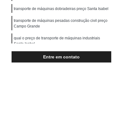
Transporte de Máquinas Pesadas
transporte de máquinas dobradeiras preço Santa Isabel
rução Civil
Transporte para Máquinas
transporte de máquinas pesadas construção civil preço
Máquinas Gráficas
Campo Grande
qual o preço de transporte de máquinas industriais
Santa Isabel
transporte de máquinas pesadas mais barato Praça da
Entre em contato
Arvore