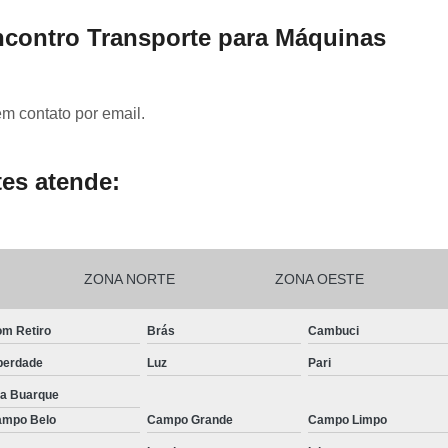
ncontro Transporte para Máquinas
em contato por email.
es atende:
ZONA NORTE
ZONA OESTE
m Retiro
Brás
Cambuci
berdade
Luz
Pari
la Buarque
mpo Belo
Campo Grande
Campo Limpo