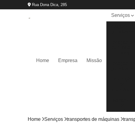
Rua Dona Dica, 285
Serviços
Aluguel de
guindastes
Locação d
caminhão
munck
Home
Empresa
Missão
Locação d
guindastes
Remoção
de
máquinas
Transporte
de
máquinas
Home
Serviços
transportes de máquinas
trans