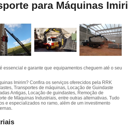
porte para Máquinas Imir
Locação de Munck
Locação de Guinda
Locação de Guindaste de Containe
Locação de Guindaste para Caminhão Leve
Locação de Guindaste para Empilhadeira
Locação de Guindastes e Muncks
Loca
Locação de Guindastes para Montag
Remoção de Máquina de Corte
 é essencial e garante que equipamentos cheguem até o seu
Remoção de Máquinas e Equipament
Remoção de Máquinas Pesadas
R
uinas Imirim? Confira os serviços oferecidos pela RRK
dastes, Transportes de máquinas, Locação de Guindaste
Remoção de Máquinas Pesadas Construção
das Antigas, Locação de guindastes, Remoção de
 de Máquinas Industriais, entre outras alternativas. Tudo
Transporte e Remoção de Máquina
ados e especializados no ramo, além de um investimento
ernas.
Transporte de Máquinas
Tra
riais
Transporte de Máquinas e Equipamen