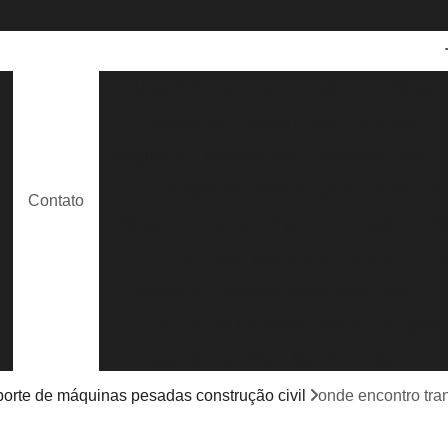
Aluguel de Caminhão Guindaste
Aluguel
Aluguel de Guindaste para Caminhão
e
Aluguel de Guindaste para Construção Civil
Aluguel de Guindaste para Içamento de
Contato
e
Aluguel de Guindastes para Construção
Al
Caminhão Munck para Locação
Lo
Locação de Caminhão Munck com Cesto
Locação de Caminhão Munck com Opera
s
Locação de Caminhão Munck Guindaste
Locação de Caminhão Munck para Containe
porte de máquinas pesadas construção civil
onde encontro tra
Locação de Caminhão Munck para Obra em G