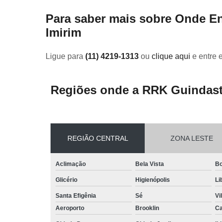
Para saber mais sobre Onde E
Imirim
Ligue para
(11) 4219-1313
ou
clique aqui
e entre 
Regiões onde a RRK Guindast
REGIÃO CENTRAL
ZONA LESTE
Aclimação
Bela Vista
Bo
Glicério
Higienópolis
Li
Santa Efigênia
Sé
Vi
Aeroporto
Brooklin
Ca