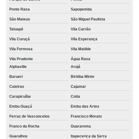
Ponte Rasa
Sapopemba
São Mateus
São Miguel Paulista
Tatuapé
Vila Carrão
Vila Curuçá
Vila Esperança
Vila Formosa
Vila Matilde
Vila Prudente
Água Rasa
Alphaville
Arujá
Barueri
Biritiba Mirim
Caieiras
Cajamar
Carapicuíba
Cotia
Embu Guaçú
Embu das Artes
Ferraz de Vasconcelos
Francisco Morato
Franco da Rocha
Guararema
Guarulhos
Itapecerica da Serra