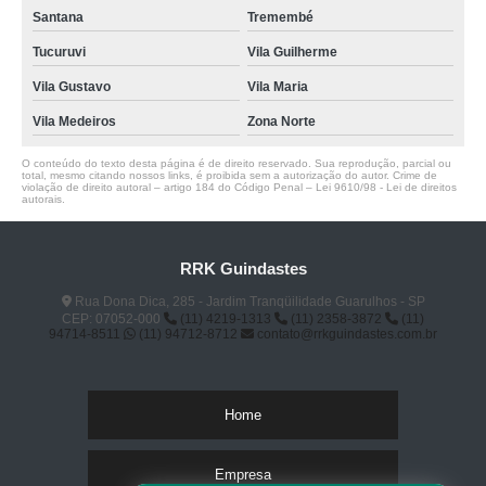
Santana
Tremembé
Tucuruvi
Vila Guilherme
Vila Gustavo
Vila Maria
Vila Medeiros
Zona Norte
O conteúdo do texto desta página é de direito reservado. Sua reprodução, parcial ou
total, mesmo citando nossos links, é proibida sem a autorização do autor. Crime de
violação de direito autoral – artigo 184 do Código Penal –
Lei 9610/98 - Lei de direitos
autorais
.
RRK Guindastes
Rua Dona Dica, 285 - Jardim Tranqüilidade Guarulhos - SP
CEP: 07052-000
(11) 4219-1313
(11) 2358-3872
(11)
94714-8511
(11) 94712-8712
contato@rrkguindastes.com.br
Home
Empresa