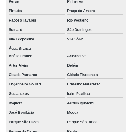
Perus
Pinheiros
Pirituba
Praça da Arvore
Raposo Tavares
Rio Pequeno
Sumaré
São Domingos
Vila Leopoldina
Vila Sônia
Água Branca
Anália Franco
Aricanduva
Artur Alvim
Belém
Cidade Patriarca
Cidade Tiradentes
Engenheiro Goulart
Ermelino Matarazzo
Guaianases
Itaim Paulista
Itaquera
Jardim Iguatemi
José Bonifácio
Mooca
Parque São Lucas
Parque São Rafael
Parque do Carmo
Penha