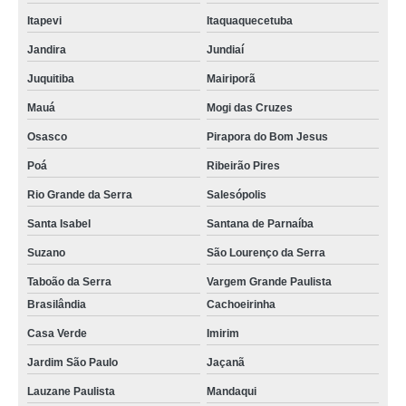
Itapevi
Itaquaquecetuba
Jandira
Jundiaí
Juquitiba
Mairiporã
Mauá
Mogi das Cruzes
Osasco
Pirapora do Bom Jesus
Poá
Ribeirão Pires
Rio Grande da Serra
Salesópolis
Santa Isabel
Santana de Parnaíba
Suzano
São Lourenço da Serra
Taboão da Serra
Vargem Grande Paulista
Brasilândia
Cachoeirinha
Casa Verde
Imirim
Jardim São Paulo
Jaçanã
Lauzane Paulista
Mandaqui