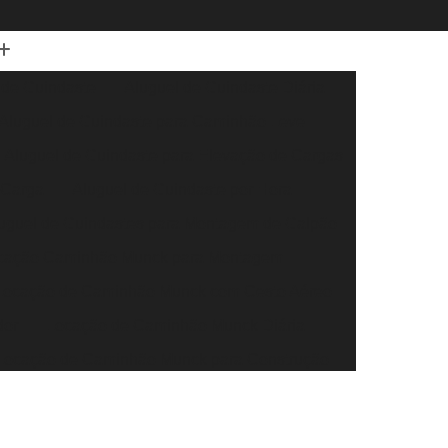
 de Guindaste
Aluguel de Guindaste Diária
Aluguel de Guindaste para Caminhão Leve
Aluguel de Guindaste para Elevação de Cargas
 Carga
Aluguel de Guindaste por Hora
uguel de Guindastes para Montagem de Galpão
cação Caminhão Munck para Montagem
Locação de Caminhão Munck com Cesto Aéreo
dor
Locação de Caminhão Munck Diária
Locação de Caminhão Munck para Construção
r
Locação de Caminhão Munck para Obra
eral
Locação de Caminhão Munck por Hora