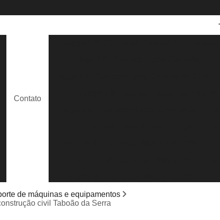
Aluguel de Caminhão Guindaste
Aluguel
Aluguel de Guindaste para Caminhão
e
Aluguel de Guindaste para Construção Civil
Aluguel de Guindaste para Içamento de
Contato
e
Aluguel de Guindastes para Construção
Al
Caminhão Munck para Locação
Lo
Locação de Caminhão Munck com Cesto
Locação de Caminhão Munck com Opera
s
Locação de Caminhão Munck Guindaste
Locação de Caminhão Munck para Containe
porte de máquinas e equipamentos
onstrução civil Taboão da Serra
Locação de Caminhão Munck para Obra em G