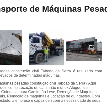
Locação de Munck
Locação de Guinda
nsporte de Máquinas Pesad
Locação de Guindaste de Containe
Locação de Guindaste para Caminhão Leve
Locação de Guindaste para Empilhadeira
Locação de Guindastes e Muncks
Loca
Locação de Guindastes para Montag
Remoção de Máquina de Corte
Remoção de Máquinas e Equipament
Remoção de Máquinas Pesadas
R
adas construção civil Taboão da Serra é realizado com
elevados de determinadas máquinas.
Remoção de Máquinas Pesadas Construção
máquinas pesadas construção civil Taboão da Serra? Aqui
Transporte e Remoção de Máquina
ecidos, como Locação de caminhão munck,Aluguel de
de Guindaste para Caminhão Leve, Remoção de Máquinas
Transporte de Máquinas
Tra
riais, Remoção de máquinas e Locação de guindastes. Com
stado, a empresa é capaz de suprir a necessidade de seus
Transporte de Máquinas e Equipamen