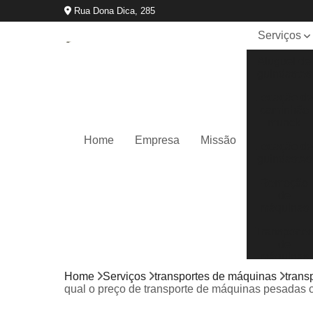
Rua Dona Dica, 285
Serviços
Aluguel de
guindastes
Locação d
caminhão
munck
Home
Empresa
Missão
Locação d
guindastes
Remoção
de
máquinas
Transporte
de
máquinas
Home
Serviços
transportes de máquinas
trans
qual o preço de transporte de máquinas pesadas c