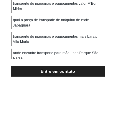
Transporte de Máquinas Pesadas
transporte de máquinas e equipamentos valor M'Boi
Mirim
rução Civil
Transporte para Máquinas
qual o preço de transporte de máquina de corte
Máquinas Gráficas
Jabaquara
transporte de máquinas e equipamentos mais barato
Vila Maria
onde encontro transporte para máquinas Parque São
Rafael
onde acho transporte de máquinas e equipamentos Vila
Entre em contato
Maria
onde acho transporte de máquinas pesadas Brás