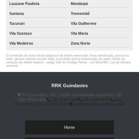
Lauzane Paulista
Mandaqui
Santana
Tremembé
Tucuruvi
Vila Guilherme
Vila Gustavo
Vila Maria
Vila Medeiros
Zona Norte
O conteúdo do texto desta página é de direito reservado. Sua reprodução, parcial ou
total, mesmo citando nossos links, é proibida sem a autorização do autor. Crime de
violação de direito autoral – artigo 184 do Código Penal –
Lei 9610/98 - Lei de direitos
autorais
.
RRK Guindastes
Rua Dona Dica, 285 - Jardim Tranqüilidade Guarulhos - SP
CEP: 07052-000
(11) 4219-1313
(11) 2358-3872
(11)
94714-8511
(11) 94712-8712
contato@rrkguindastes.com.br
Home