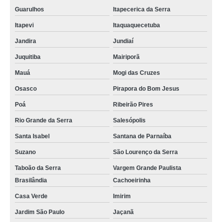
Guarulhos
Itapecerica da Serra
Itapevi
Itaquaquecetuba
Jandira
Jundiaí
Juquitiba
Mairiporã
Mauá
Mogi das Cruzes
Osasco
Pirapora do Bom Jesus
Poá
Ribeirão Pires
Rio Grande da Serra
Salesópolis
Santa Isabel
Santana de Parnaíba
Suzano
São Lourenço da Serra
Taboão da Serra
Vargem Grande Paulista
Brasilândia
Cachoeirinha
Casa Verde
Imirim
Jardim São Paulo
Jaçanã