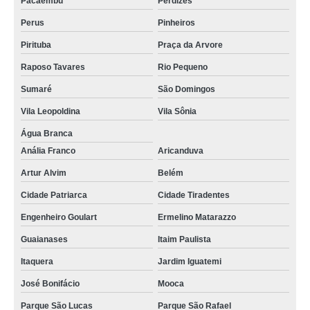
Pacaembu
Perdizes
Perus
Pinheiros
Pirituba
Praça da Arvore
Raposo Tavares
Rio Pequeno
Sumaré
São Domingos
Vila Leopoldina
Vila Sônia
Água Branca
Anália Franco
Aricanduva
Artur Alvim
Belém
Cidade Patriarca
Cidade Tiradentes
Engenheiro Goulart
Ermelino Matarazzo
Guaianases
Itaim Paulista
Itaquera
Jardim Iguatemi
José Bonifácio
Mooca
Parque São Lucas
Parque São Rafael