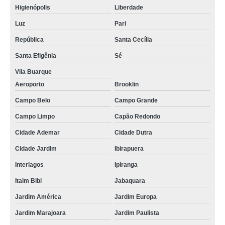
Higienópolis
Liberdade
Luz
Pari
República
Santa Cecília
Santa Efigênia
Sé
Vila Buarque
Aeroporto
Brooklin
Campo Belo
Campo Grande
Campo Limpo
Capão Redondo
Cidade Ademar
Cidade Dutra
Cidade Jardim
Ibirapuera
Interlagos
Ipiranga
Itaim Bibi
Jabaquara
Jardim América
Jardim Europa
Jardim Marajoara
Jardim Paulista