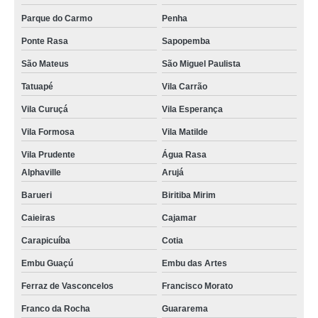
Parque do Carmo
Penha
Ponte Rasa
Sapopemba
São Mateus
São Miguel Paulista
Tatuapé
Vila Carrão
Vila Curuçá
Vila Esperança
Vila Formosa
Vila Matilde
Vila Prudente
Água Rasa
Alphaville
Arujá
Barueri
Biritiba Mirim
Caieiras
Cajamar
Carapicuíba
Cotia
Embu Guaçú
Embu das Artes
Ferraz de Vasconcelos
Francisco Morato
Franco da Rocha
Guararema