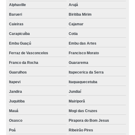
Alphaville
Arujá
Barueri
Biritiba Mirim
Caieiras
Cajamar
Carapicuíba
Cotia
Embu Guaçú
Embu das Artes
Ferraz de Vasconcelos
Francisco Morato
Franco da Rocha
Guararema
Guarulhos
Itapecerica da Serra
Itapevi
Itaquaquecetuba
Jandira
Jundiaí
Juquitiba
Mairiporã
Mauá
Mogi das Cruzes
Osasco
Pirapora do Bom Jesus
Poá
Ribeirão Pires