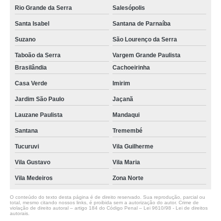
Rio Grande da Serra
Salesópolis
Santa Isabel
Santana de Parnaíba
Suzano
São Lourenço da Serra
Taboão da Serra
Vargem Grande Paulista
Brasilândia
Cachoeirinha
Casa Verde
Imirim
Jardim São Paulo
Jaçanã
Lauzane Paulista
Mandaqui
Santana
Tremembé
Tucuruvi
Vila Guilherme
Vila Gustavo
Vila Maria
Vila Medeiros
Zona Norte
O conteúdo do texto desta página é de direito reservado. Sua reprodução, parcial ou
total, mesmo citando nossos links, é proibida sem a autorização do autor. Crime de
violação de direito autoral – artigo 184 do Código Penal –
Lei 9610/98 - Lei de direitos
autorais
.