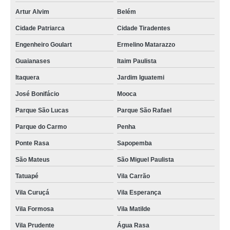
Artur Alvim
Belém
Cidade Patriarca
Cidade Tiradentes
Engenheiro Goulart
Ermelino Matarazzo
Guaianases
Itaim Paulista
Itaquera
Jardim Iguatemi
José Bonifácio
Mooca
Parque São Lucas
Parque São Rafael
Parque do Carmo
Penha
Ponte Rasa
Sapopemba
São Mateus
São Miguel Paulista
Tatuapé
Vila Carrão
Vila Curuçá
Vila Esperança
Vila Formosa
Vila Matilde
Vila Prudente
Água Rasa