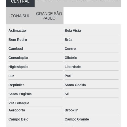
CENTRAL
GRANDE SÃO
ZONA SUL
PAULO
Aclimação
Bela Vista
Bom Retiro
Brás
Cambuci
Centro
Consolação
Glicério
Higienópolis
Liberdade
Luz
Pari
República
Santa Cecília
Santa Efigênia
Sé
Vila Buarque
Aeroporto
Brooklin
Campo Belo
Campo Grande