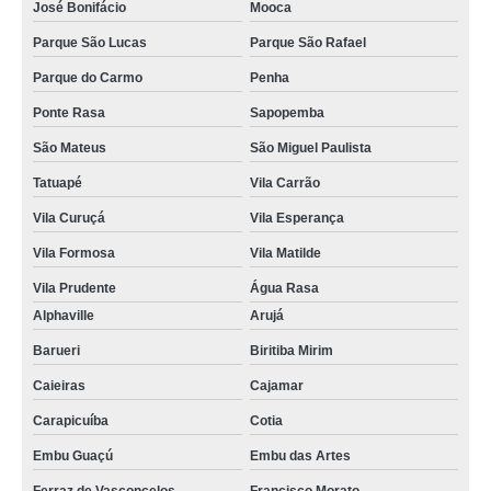
José Bonifácio
Mooca
Parque São Lucas
Parque São Rafael
Parque do Carmo
Penha
Ponte Rasa
Sapopemba
São Mateus
São Miguel Paulista
Tatuapé
Vila Carrão
Vila Curuçá
Vila Esperança
Vila Formosa
Vila Matilde
Vila Prudente
Água Rasa
Alphaville
Arujá
Barueri
Biritiba Mirim
Caieiras
Cajamar
Carapicuíba
Cotia
Embu Guaçú
Embu das Artes