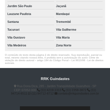
Jardim São Paulo
Jaçanã
Lauzane Paulista
Mandaqui
Santana
Tremembé
Tucuruvi
Vila Guilherme
Vila Gustavo
Vila Maria
Vila Medeiros
Zona Norte
O conteúdo do texto desta página é de direito reservado. Sua reprodução, parcial ou
total, mesmo citando nossos links, é proibida sem a autorização do autor. Crime de
violação de direito autoral – artigo 184 do Código Penal –
Lei 9610/98 - Lei de direitos
autorais
.
RRK Guindastes
Rua Dona Dica, 285 - Jardim Tranqüilidade Guarulhos - SP
CEP: 07052-000
(11) 4219-1313
(11) 2358-3872
(11)
94714-8511
(11) 94712-8712
contato@rrkguindastes.com.br