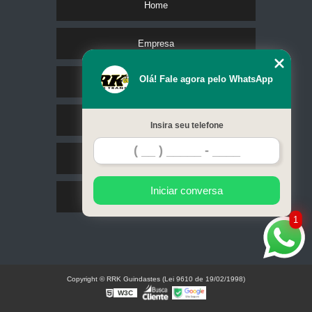
Home
Empresa
Olá! Fale agora pelo WhatsApp
Missão
Serviços
Insira seu telefone
Contato
Iniciar conversa
Mapa do site
1
Copyright © RRK Guindastes (Lei 9610 de 19/02/1998)
W3C