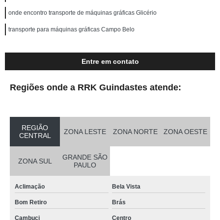
onde encontro transporte de máquinas gráficas Glicério
transporte para máquinas gráficas Campo Belo
Entre em contato
Regiões onde a RRK Guindastes atende:
REGIÃO
ZONA LESTE
ZONA NORTE
ZONA OESTE
CENTRAL
GRANDE SÃO
ZONA SUL
PAULO
Aclimação
Bela Vista
Bom Retiro
Brás
Cambuci
Centro