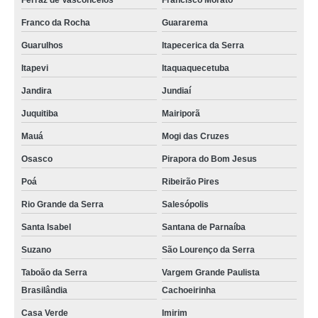
Ferraz de Vasconcelos
Francisco Morato
Franco da Rocha
Guararema
Guarulhos
Itapecerica da Serra
Itapevi
Itaquaquecetuba
Jandira
Jundiaí
Juquitiba
Mairiporã
Mauá
Mogi das Cruzes
Osasco
Pirapora do Bom Jesus
Poá
Ribeirão Pires
Rio Grande da Serra
Salesópolis
Santa Isabel
Santana de Parnaíba
Suzano
São Lourenço da Serra
Taboão da Serra
Vargem Grande Paulista
Brasilândia
Cachoeirinha
Casa Verde
Imirim