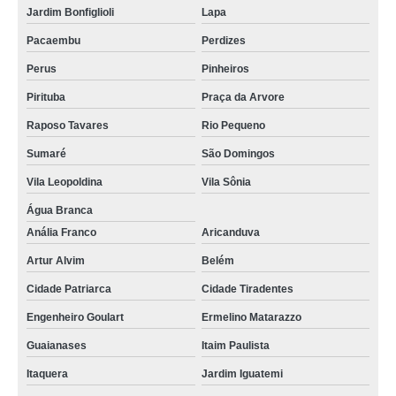
Jardim Bonfiglioli
Lapa
Pacaembu
Perdizes
Perus
Pinheiros
Pirituba
Praça da Arvore
Raposo Tavares
Rio Pequeno
Sumaré
São Domingos
Vila Leopoldina
Vila Sônia
Água Branca
Anália Franco
Aricanduva
Artur Alvim
Belém
Cidade Patriarca
Cidade Tiradentes
Engenheiro Goulart
Ermelino Matarazzo
Guaianases
Itaim Paulista
Itaquera
Jardim Iguatemi