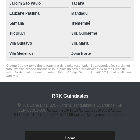
Jardim São Paulo
Jaçanã
Lauzane Paulista
Mandaqui
Santana
Tremembé
Tucuruvi
Vila Guilherme
Vila Gustavo
Vila Maria
Vila Medeiros
Zona Norte
O conteúdo do texto desta página é de direito reservado. Sua reprodução, parcial ou
total, mesmo citando nossos links, é proibida sem a autorização do autor. Crime de
violação de direito autoral – artigo 184 do Código Penal –
Lei 9610/98 - Lei de direitos
autorais
.
RRK Guindastes
Rua Dona Dica, 285 - Jardim Tranqüilidade Guarulhos - SP
CEP: 07052-000
(11) 4219-1313
(11) 2358-3872
(11)
94714-8511
(11) 94712-8712
contato@rrkguindastes.com.br
Home