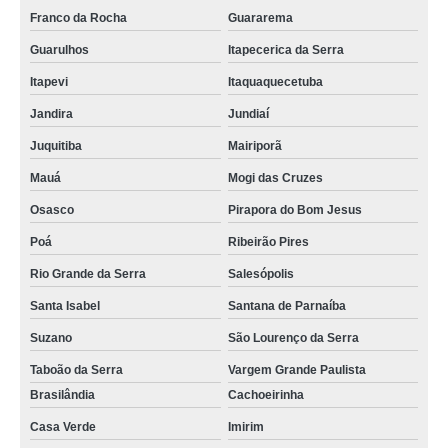
Franco da Rocha
Guararema
Guarulhos
Itapecerica da Serra
Itapevi
Itaquaquecetuba
Jandira
Jundiaí
Juquitiba
Mairiporã
Mauá
Mogi das Cruzes
Osasco
Pirapora do Bom Jesus
Poá
Ribeirão Pires
Rio Grande da Serra
Salesópolis
Santa Isabel
Santana de Parnaíba
Suzano
São Lourenço da Serra
Taboão da Serra
Vargem Grande Paulista
Brasilândia
Cachoeirinha
Casa Verde
Imirim