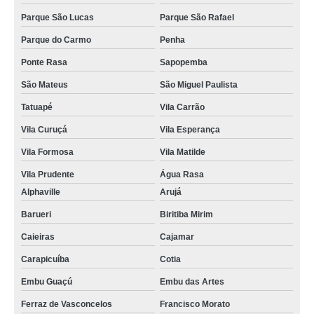
Parque São Lucas
Parque São Rafael
Parque do Carmo
Penha
Ponte Rasa
Sapopemba
São Mateus
São Miguel Paulista
Tatuapé
Vila Carrão
Vila Curuçá
Vila Esperança
Vila Formosa
Vila Matilde
Vila Prudente
Água Rasa
Alphaville
Arujá
Barueri
Biritiba Mirim
Caieiras
Cajamar
Carapicuíba
Cotia
Embu Guaçú
Embu das Artes
Ferraz de Vasconcelos
Francisco Morato