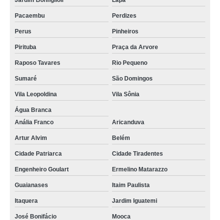
Jardim Bonfiglioli
Lapa
Pacaembu
Perdizes
Perus
Pinheiros
Pirituba
Praça da Arvore
Raposo Tavares
Rio Pequeno
Sumaré
São Domingos
Vila Leopoldina
Vila Sônia
Água Branca
Anália Franco
Aricanduva
Artur Alvim
Belém
Cidade Patriarca
Cidade Tiradentes
Engenheiro Goulart
Ermelino Matarazzo
Guaianases
Itaim Paulista
Itaquera
Jardim Iguatemi
José Bonifácio
Mooca