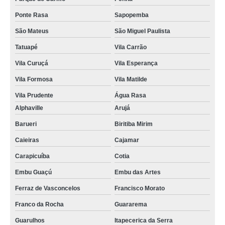
Ponte Rasa
Sapopemba
São Mateus
São Miguel Paulista
Tatuapé
Vila Carrão
Vila Curuçá
Vila Esperança
Vila Formosa
Vila Matilde
Vila Prudente
Água Rasa
Alphaville
Arujá
Barueri
Biritiba Mirim
Caieiras
Cajamar
Carapicuíba
Cotia
Embu Guaçú
Embu das Artes
Ferraz de Vasconcelos
Francisco Morato
Franco da Rocha
Guararema
Guarulhos
Itapecerica da Serra