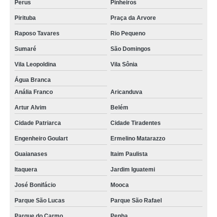
Perus
Pinheiros
Pirituba
Praça da Arvore
Raposo Tavares
Rio Pequeno
Sumaré
São Domingos
Vila Leopoldina
Vila Sônia
Água Branca
Anália Franco
Aricanduva
Artur Alvim
Belém
Cidade Patriarca
Cidade Tiradentes
Engenheiro Goulart
Ermelino Matarazzo
Guaianases
Itaim Paulista
Itaquera
Jardim Iguatemi
José Bonifácio
Mooca
Parque São Lucas
Parque São Rafael
Parque do Carmo
Penha