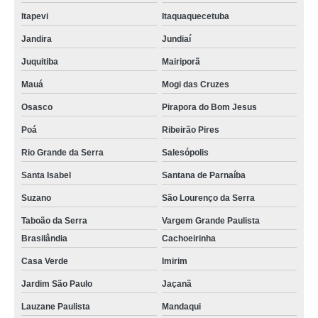
Itapevi
Itaquaquecetuba
Jandira
Jundiaí
Juquitiba
Mairiporã
Mauá
Mogi das Cruzes
Osasco
Pirapora do Bom Jesus
Poá
Ribeirão Pires
Rio Grande da Serra
Salesópolis
Santa Isabel
Santana de Parnaíba
Suzano
São Lourenço da Serra
Taboão da Serra
Vargem Grande Paulista
Brasilândia
Cachoeirinha
Casa Verde
Imirim
Jardim São Paulo
Jaçanã
Lauzane Paulista
Mandaqui