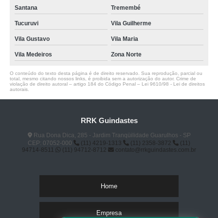
Santana
Tremembé
Tucuruvi
Vila Guilherme
Vila Gustavo
Vila Maria
Vila Medeiros
Zona Norte
O conteúdo do texto desta página é de direito reservado. Sua reprodução, parcial ou
total, mesmo citando nossos links, é proibida sem a autorização do autor. Crime de
violação de direito autoral – artigo 184 do Código Penal –
Lei 9610/98 - Lei de direitos
autorais
.
RRK Guindastes
Rua Dona Dica, 285 - Jardim Tranqüilidade Guarulhos - SP
CEP: 07052-000
(11) 4219-1313
(11) 2358-3872
(11)
94714-8511
(11) 94712-8712
contato@rrkguindastes.com.br
Home
Empresa