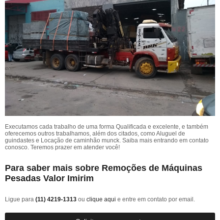
Executamos cada trabalho de uma forma Qualificada e excelente, e também
oferecemos outros trabalhamos, além dos citados, como Aluguel de
guindastes e Locação de caminhão munck. Saiba mais entrando em contato
conosco. Teremos prazer em atender você!
Para saber mais sobre Remoções de Máquinas
Pesadas Valor Imirim
Ligue para
(11) 4219-1313
ou
clique aqui
e entre em contato por email.