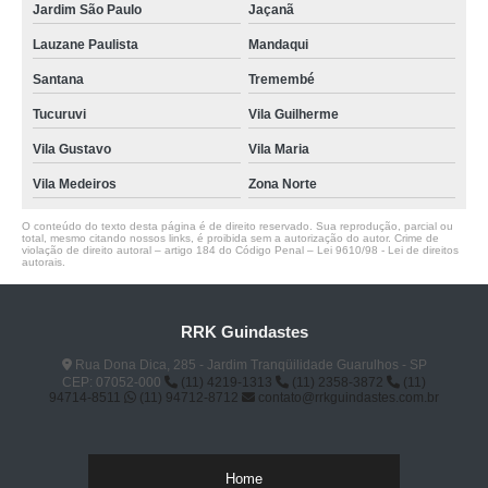
Jardim São Paulo
Jaçanã
Lauzane Paulista
Mandaqui
Santana
Tremembé
Tucuruvi
Vila Guilherme
Vila Gustavo
Vila Maria
Vila Medeiros
Zona Norte
O conteúdo do texto desta página é de direito reservado. Sua reprodução, parcial ou
total, mesmo citando nossos links, é proibida sem a autorização do autor. Crime de
violação de direito autoral – artigo 184 do Código Penal –
Lei 9610/98 - Lei de direitos
autorais
.
RRK Guindastes
Rua Dona Dica, 285 - Jardim Tranqüilidade Guarulhos - SP
CEP: 07052-000
(11) 4219-1313
(11) 2358-3872
(11)
94714-8511
(11) 94712-8712
contato@rrkguindastes.com.br
Home