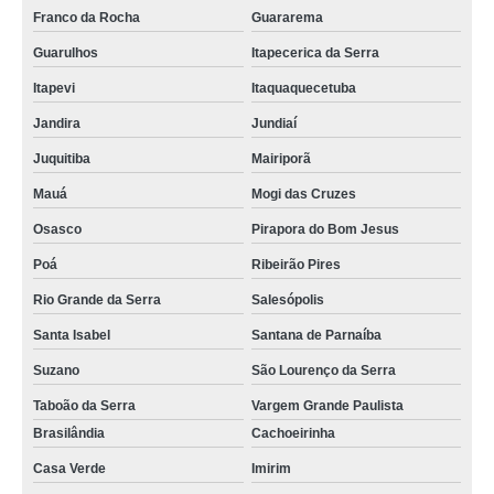
Franco da Rocha
Guararema
Guarulhos
Itapecerica da Serra
Itapevi
Itaquaquecetuba
Jandira
Jundiaí
Juquitiba
Mairiporã
Mauá
Mogi das Cruzes
Osasco
Pirapora do Bom Jesus
Poá
Ribeirão Pires
Rio Grande da Serra
Salesópolis
Santa Isabel
Santana de Parnaíba
Suzano
São Lourenço da Serra
Taboão da Serra
Vargem Grande Paulista
Brasilândia
Cachoeirinha
Casa Verde
Imirim