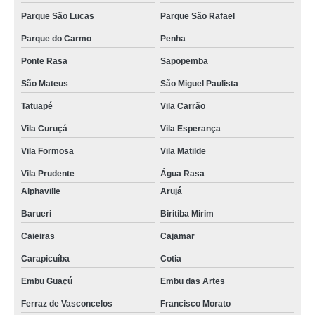
Parque São Lucas
Parque São Rafael
Parque do Carmo
Penha
Ponte Rasa
Sapopemba
São Mateus
São Miguel Paulista
Tatuapé
Vila Carrão
Vila Curuçá
Vila Esperança
Vila Formosa
Vila Matilde
Vila Prudente
Água Rasa
Alphaville
Arujá
Barueri
Biritiba Mirim
Caieiras
Cajamar
Carapicuíba
Cotia
Embu Guaçú
Embu das Artes
Ferraz de Vasconcelos
Francisco Morato