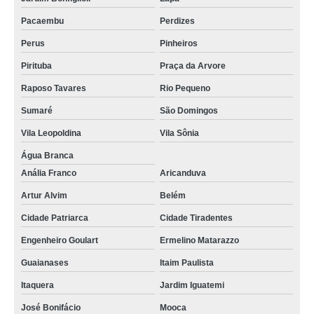
Pacaembu
Perdizes
Perus
Pinheiros
Pirituba
Praça da Arvore
Raposo Tavares
Rio Pequeno
Sumaré
São Domingos
Vila Leopoldina
Vila Sônia
Água Branca
Anália Franco
Aricanduva
Artur Alvim
Belém
Cidade Patriarca
Cidade Tiradentes
Engenheiro Goulart
Ermelino Matarazzo
Guaianases
Itaim Paulista
Itaquera
Jardim Iguatemi
José Bonifácio
Mooca