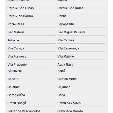
José Bonifácio
Mooca
Parque São Lucas
Parque São Rafael
Parque do Carmo
Penha
Ponte Rasa
Sapopemba
São Mateus
São Miguel Paulista
Tatuapé
Vila Carrão
Vila Curuçá
Vila Esperança
Vila Formosa
Vila Matilde
Vila Prudente
Água Rasa
Alphaville
Arujá
Barueri
Biritiba Mirim
Caieiras
Cajamar
Carapicuíba
Cotia
Embu Guaçú
Embu das Artes
Ferraz de Vasconcelos
Francisco Morato