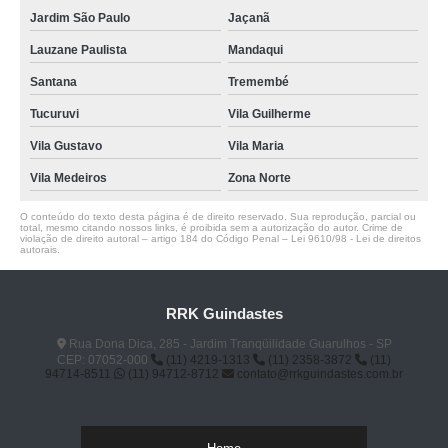
Jardim São Paulo
Jaçanã
Lauzane Paulista
Mandaqui
Santana
Tremembé
Tucuruvi
Vila Guilherme
Vila Gustavo
Vila Maria
Vila Medeiros
Zona Norte
O conteúdo do texto desta página é de direito reservado. Sua reprodução, parcial ou
total, mesmo citando nossos links, é proibida sem a autorização do autor. Crime de
violação de direito autoral – artigo 184 do Código Penal –
Lei 9610/98 - Lei de direitos
autorais
.
RRK Guindastes
Rua Dona Dica, 285 - Jardim Tranqüilidade Guarulhos - SP
CEP: 07052-000
(11) 4219-1313
(11) 2358-3872
(11)
94714-8511
(11) 94712-8712
contato@rrkguindastes.com.br