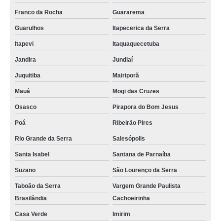
Franco da Rocha
Guararema
Guarulhos
Itapecerica da Serra
Itapevi
Itaquaquecetuba
Jandira
Jundiaí
Juquitiba
Mairiporã
Mauá
Mogi das Cruzes
Osasco
Pirapora do Bom Jesus
Poá
Ribeirão Pires
Rio Grande da Serra
Salesópolis
Santa Isabel
Santana de Parnaíba
Suzano
São Lourenço da Serra
Taboão da Serra
Vargem Grande Paulista
Brasilândia
Cachoeirinha
Casa Verde
Imirim