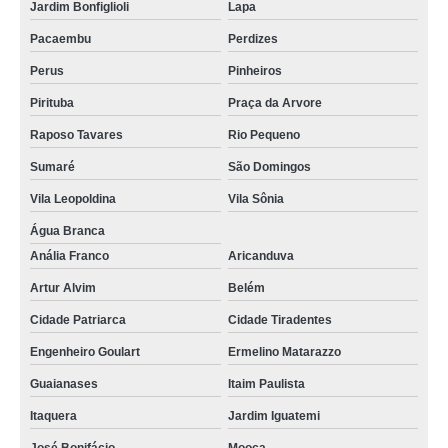
Jardim Bonfiglioli
Lapa
Pacaembu
Perdizes
Perus
Pinheiros
Pirituba
Praça da Arvore
Raposo Tavares
Rio Pequeno
Sumaré
São Domingos
Vila Leopoldina
Vila Sônia
Água Branca
Anália Franco
Aricanduva
Artur Alvim
Belém
Cidade Patriarca
Cidade Tiradentes
Engenheiro Goulart
Ermelino Matarazzo
Guaianases
Itaim Paulista
Itaquera
Jardim Iguatemi