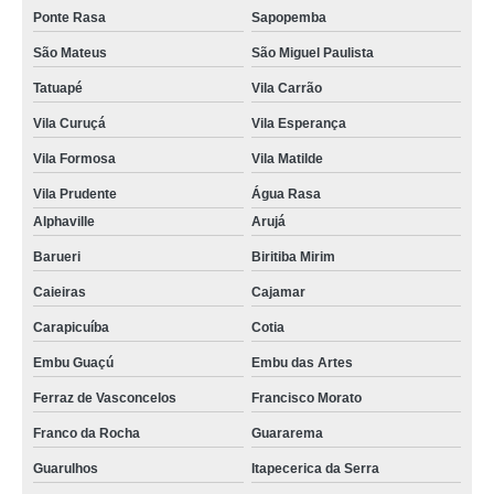
Ponte Rasa
Sapopemba
São Mateus
São Miguel Paulista
Tatuapé
Vila Carrão
Vila Curuçá
Vila Esperança
Vila Formosa
Vila Matilde
Vila Prudente
Água Rasa
Alphaville
Arujá
Barueri
Biritiba Mirim
Caieiras
Cajamar
Carapicuíba
Cotia
Embu Guaçú
Embu das Artes
Ferraz de Vasconcelos
Francisco Morato
Franco da Rocha
Guararema
Guarulhos
Itapecerica da Serra