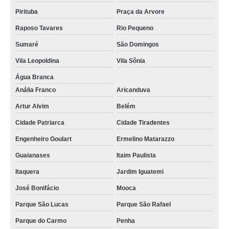
Pirituba
Praça da Arvore
Raposo Tavares
Rio Pequeno
Sumaré
São Domingos
Vila Leopoldina
Vila Sônia
Água Branca
Anália Franco
Aricanduva
Artur Alvim
Belém
Cidade Patriarca
Cidade Tiradentes
Engenheiro Goulart
Ermelino Matarazzo
Guaianases
Itaim Paulista
Itaquera
Jardim Iguatemi
José Bonifácio
Mooca
Parque São Lucas
Parque São Rafael
Parque do Carmo
Penha