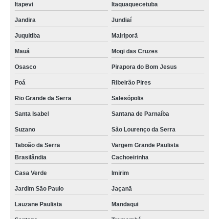
Itapevi
Itaquaquecetuba
Jandira
Jundiaí
Juquitiba
Mairiporã
Mauá
Mogi das Cruzes
Osasco
Pirapora do Bom Jesus
Poá
Ribeirão Pires
Rio Grande da Serra
Salesópolis
Santa Isabel
Santana de Parnaíba
Suzano
São Lourenço da Serra
Taboão da Serra
Vargem Grande Paulista
Brasilândia
Cachoeirinha
Casa Verde
Imirim
Jardim São Paulo
Jaçanã
Lauzane Paulista
Mandaqui