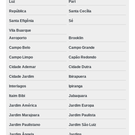
Luz
Pari
República
Santa Cecília
Santa Efigênia
Sé
Vila Buarque
Aeroporto
Brooklin
Campo Belo
Campo Grande
Campo Limpo
Capão Redondo
Cidade Ademar
Cidade Dutra
Cidade Jardim
Ibirapuera
Interlagos
Ipiranga
Itaim Bibi
Jabaquara
Jardim América
Jardim Europa
Jardim Marajoara
Jardim Paulista
Jardim Paulistano
Jardim São Luiz
Jardim Ângela
Jardins