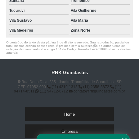
Santana
Tremembé
Tucuruvi
Vila Guilherme
Vila Gustavo
Vila Maria
Vila Medeiros
Zona Norte
O conteúdo do texto desta página é de direito reservado. Sua reprodução, parcial ou
total, mesmo citando nossos links, é proibida sem a autorização do autor. Crime de
violação de direito autoral – artigo 184 do Código Penal –
Lei 9610/98 - Lei de direitos
autorais
.
RRK Guindastes
Rua Dona Dica, 285 - Jardim Tranqüilidade Guarulhos - SP
CEP: 07052-000
(11) 4219-1313
(11) 2358-3872
(11)
94714-8511
(11) 94712-8712
contato@rrkguindastes.com.br
Home
Empresa