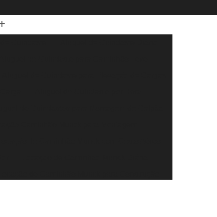
 de Guindaste
Aluguel de Guindaste Diária
Aluguel de Guindaste para Caminhão Leve
Aluguel de Guindaste para Elevação de Cargas
 Carga
Aluguel de Guindaste por Hora
uguel de Guindastes para Montagem de Galpão
cação Caminhão Munck para Montagem
Locação de Caminhão Munck com Cesto Aéreo
dor
Locação de Caminhão Munck Diária
Locação de Caminhão Munck para Construção
r
Locação de Caminhão Munck para Obra
eral
Locação de Caminhão Munck por Hora