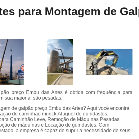
Locação de Munck
Locação de Guinda
tes para Montagem de Ga
Locação de Guindaste de Containe
Locação de Guindaste para Caminhão Leve
Locação de Guindaste para Empilhadeira
Locação de Guindastes e Muncks
Loca
Locação de Guindastes para Montag
Remoção de Máquina de Corte
Remoção de Máquinas e Equipament
Remoção de Máquinas Pesadas
R
pão preço Embu das Artes é obtida com frequência para
em sua maioria, são pesadas.
Remoção de Máquinas Pesadas Construção
agem de galpão preço Embu das Artes? Aqui você encontra
Transporte e Remoção de Máquina
ocação de caminhão munck,Aluguel de guindastes,
e para Caminhão Leve, Remoção de Máquinas Pesadas
Transporte de Máquinas
Tra
emoção de máquinas e Locação de guindastes. Com
stado, a empresa é capaz de suprir a necessidade de seus
Transporte de Máquinas e Equipamen