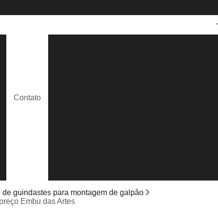
Aluguel de Caminhão Guindaste
Aluguel
Aluguel de Guindaste para Caminhão
e
Aluguel de Guindaste para Construção Civil
Aluguel de Guindaste para Içamento de
Contato
e
Aluguel de Guindastes para Construção
Al
Caminhão Munck para Locação
Lo
Locação de Caminhão Munck com Cesto
Locação de Caminhão Munck com Opera
s
Locação de Caminhão Munck Guindaste
Locação de Caminhão Munck para Containe
 de guindastes para montagem de galpão
preço Embu das Artes
Locação de Caminhão Munck para Obra em G