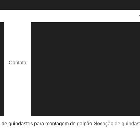
Aluguel de Caminhão Guindaste
Aluguel
Aluguel de Guindaste para Caminhão
e
Aluguel de Guindaste para Construção Civil
Aluguel de Guindaste para Içamento de
Contato
e
Aluguel de Guindastes para Construção
Al
Caminhão Munck para Locação
Lo
Locação de Caminhão Munck com Cesto
Locação de Caminhão Munck com Opera
s
Locação de Caminhão Munck Guindaste
Locação de Caminhão Munck para Containe
 de guindastes para montagem de galpão
locação de guindast
Locação de Caminhão Munck para Obra em G