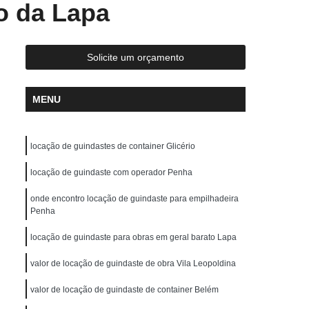
o da Lapa
ste
Locação de Guindaste com Operador
r
Locação de Guindaste de Obra
Locação de Guindaste para Construção Civil
Solicite um orçamento
Locação de Guindaste para Obras em Geral
MENU
ção de Guindastes para Içamento de Carga
em de Galpão
Remoção de Máquina
locação de guindastes de container Glicério
Remoção de Máquinas Dobradeiras
os
Remoção de Máquinas Industriais
locação de guindaste com operador Penha
emoção de Máquinas Pesadas Antigas
onde encontro locação de guindaste para empilhadeira
Penha
 Civil
Remoções de Máquinas Pesadas
locação de guindaste para obras em geral barato Lapa
s
Transporte de Máquina de Corte
valor de locação de guindaste de obra Vila Leopoldina
nsporte de Máquinas Dobradeiras
tos
valor de locação de guindaste de container Belém
Transporte de Máquinas Gráficas