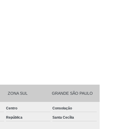
ZONA SUL
GRANDE SÃO PAULO
Centro
Consolação
República
Santa Cecília