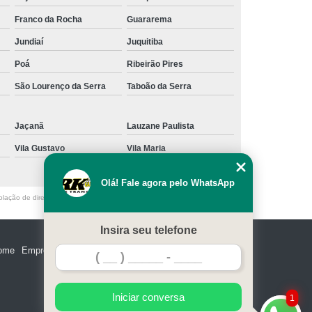
Franco da Rocha
Guararema
Jundiaí
Juquitiba
Poá
Ribeirão Pires
São Lourenço da Serra
Taboão da Serra
Jaçanã
Lauzane Paulista
Vila Gustavo
Vila Maria
Olá! Fale agora pelo WhatsApp
olação de direito autoral – artigo 184 do Código Penal –
Lei 9610/98 - Lei
Insira seu telefone
ome
Empresa
Missão
Serviços
Contato
Mapa do site
Iniciar conversa
1