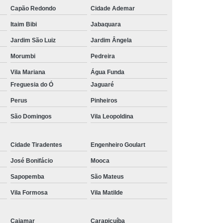
Capão Redondo
Cidade Ademar
Itaim Bibi
Jabaquara
Jardim São Luiz
Jardim Ângela
Morumbi
Pedreira
Vila Mariana
Água Funda
Freguesia do Ó
Jaguaré
Perus
Pinheiros
São Domingos
Vila Leopoldina
Cidade Tiradentes
Engenheiro Goulart
José Bonifácio
Mooca
Sapopemba
São Mateus
Vila Formosa
Vila Matilde
Cajamar
Carapicuíba