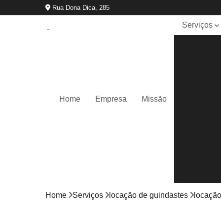
Rua Dona Dica, 285
Serviços
Aluguel de
guindastes
Locação d
caminhão
munck
Home
Empresa
Missão
Locação d
guindastes
Remoção
de
máquinas
Transporte
de
máquinas
Home
Serviços
locação de guindastes
locação