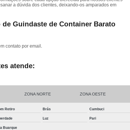
sanar a dúvida dos clientes, deixando-os amparados em
 de Guindaste de Container Barato
em contato por email.
es atende:
ZONA NORTE
ZONA OESTE
m Retiro
Brás
Cambuci
berdade
Luz
Pari
la Buarque