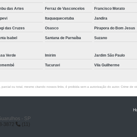
bu das Artes
Ferraz de Vasconcelos
Francisco Morato
apevi
Itaquaquecetuba
Jandira
gi das Cruzes
Osasco
Pirapora do Bom Jesus
nta Isabel
Santana de Parnaíba
Suzano
sa Verde
Imirim
Jardim São Paulo
remembé
Tucuruvi
Vila Guilherme
parcial ou total, mesmo citando nossos links, é proibida sem a autorização do autor. Crime de vi
H
Guarulhos - SP
58-3872
(11)