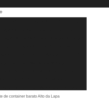
 de Guindaste
Aluguel de Guindaste Diária
Aluguel de Guindaste para Caminhão Leve
Aluguel de Guindaste para Elevação de Cargas
 Carga
Aluguel de Guindaste por Hora
uguel de Guindastes para Montagem de Galpão
cação Caminhão Munck para Montagem
Locação de Caminhão Munck com Cesto Aéreo
dor
Locação de Caminhão Munck Diária
Locação de Caminhão Munck para Construção
r
Locação de Caminhão Munck para Obra
e de container barato Alto da Lapa
eral
Locação de Caminhão Munck por Hora