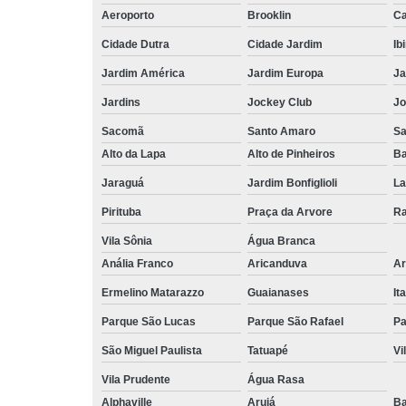
Aeroporto
Brooklin
Ca
Cidade Dutra
Cidade Jardim
Ib
Jardim América
Jardim Europa
Ja
Jardins
Jockey Club
Jo
Sacomã
Santo Amaro
S
Alto da Lapa
Alto de Pinheiros
Ba
Jaraguá
Jardim Bonfiglioli
La
Pirituba
Praça da Arvore
Ra
Vila Sônia
Água Branca
Anália Franco
Aricanduva
Ar
Ermelino Matarazzo
Guaianases
It
Parque São Lucas
Parque São Rafael
Pa
São Miguel Paulista
Tatuapé
Vi
Vila Prudente
Água Rasa
Alphaville
Arujá
Ba