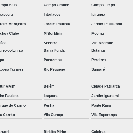
mpo Belo
Campo Grande
Campo Limpo
irapuera
Interlagos
Ipiranga
rdim Marajoara
Jardim Paulista
Jardim Paulistano
ckey Clube
M'Boi Mirim
Moema
aúde
Socorro
Vila Andrade
irro do Limão
Barra Funda
Butantã
pa
Pacaembu
Perdizes
poso Tavares
Rio Pequeno
Sumaré
tur Alvim
Belém
Cidade Patriarca
aim Paulista
Itaquera
Jardim Iguatemi
rque do Carmo
Penha
Ponte Rasa
la Carrão
Vila Curuçá
Vila Esperança
rueri
Biritiba Mirim
Caieiras