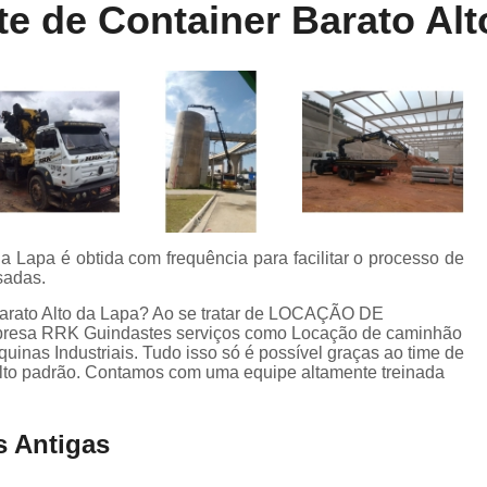
e de Container Barato Alt
Locação de Munck
Locação de Guinda
Locação de Guindaste de Containe
Locação de Guindaste para Caminhão Leve
Locação de Guindaste para Empilhadeira
Locação de Guindastes e Muncks
Loca
Locação de Guindastes para Montag
Remoção de Máquina de Corte
a Lapa é obtida com frequência para facilitar o processo de
Remoção de Máquinas e Equipament
sadas.
Remoção de Máquinas Pesadas
R
barato Alto da Lapa? Ao se tratar de LOCAÇÃO DE
esa RRK Guindastes serviços como Locação de caminhão
Remoção de Máquinas Pesadas Construção
inas Industriais. Tudo isso só é possível graças ao time de
 alto padrão. Contamos com uma equipe altamente treinada
Transporte e Remoção de Máquina
Transporte de Máquinas
Tra
 Antigas
Transporte de Máquinas e Equipamen