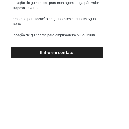
Transporte de Máquinas Pesadas
locação de guindastes para montagem de galpão valor
Raposo Tavares
rução Civil
Transporte para Máquinas
empresa para locação de guindastes e muncks Água
Máquinas Gráficas
Rasa
locação de guindaste para empilhadeira M'Boi Mirim
locação de guindaste e munck Cambuci
Entre em contato