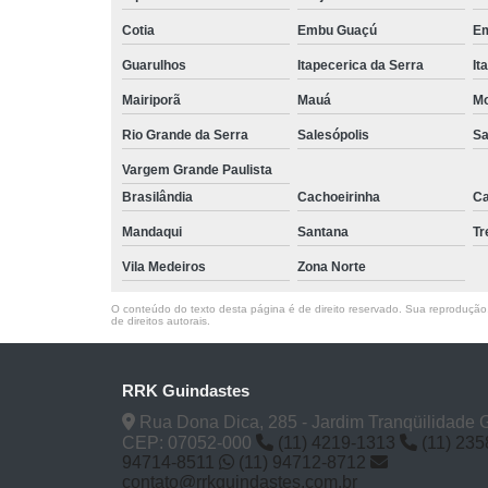
Cotia
Embu Guaçú
Em
Guarulhos
Itapecerica da Serra
It
Mairiporã
Mauá
Mo
Rio Grande da Serra
Salesópolis
Sa
Vargem Grande Paulista
Brasilândia
Cachoeirinha
Ca
Mandaqui
Santana
T
Vila Medeiros
Zona Norte
O conteúdo do texto desta página é de direito reservado. Sua reprodução, 
de direitos autorais
.
RRK Guindastes
Rua Dona Dica, 285 - Jardim Tranqüilidade 
CEP: 07052-000
(11) 4219-1313
(11) 23
94714-8511
(11) 94712-8712
contato@rrkguindastes.com.br