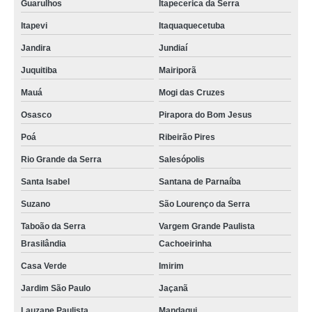
Guarulhos
Itapecerica da Serra
Itapevi
Itaquaquecetuba
Jandira
Jundiaí
Juquitiba
Mairiporã
Mauá
Mogi das Cruzes
Osasco
Pirapora do Bom Jesus
Poá
Ribeirão Pires
Rio Grande da Serra
Salesópolis
Santa Isabel
Santana de Parnaíba
Suzano
São Lourenço da Serra
Taboão da Serra
Vargem Grande Paulista
Brasilândia
Cachoeirinha
Casa Verde
Imirim
Jardim São Paulo
Jaçanã
Lauzane Paulista
Mandaqui