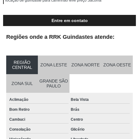
locação de guindaste para caminhão leve preço Sacomã
Entre em contato
Regiões onde a RRK Guindastes atende:
REGIÃO
ZONA LESTE
ZONA NORTE
ZONA OESTE
CENTRAL
GRANDE SÃO
ZONA SUL
PAULO
Aclimação
Bela Vista
Bom Retiro
Brás
Cambuci
Centro
Consolação
Glicério