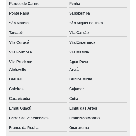
Parque do Carmo
Penha
Ponte Rasa
Sapopemba
São Mateus
São Miguel Paulista
Tatuapé
Vila Carrão
Vila Curuçá
Vila Esperança
Vila Formosa
Vila Matilde
Vila Prudente
Água Rasa
Alphaville
Arujá
Barueri
Biritiba Mirim
Caieiras
Cajamar
Carapicuíba
Cotia
Embu Guaçú
Embu das Artes
Ferraz de Vasconcelos
Francisco Morato
Franco da Rocha
Guararema