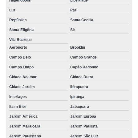
Higienópolis
Liberdade
Luz
Pari
República
Santa Cecília
Santa Efigênia
Sé
Vila Buarque
Aeroporto
Brooklin
Campo Belo
Campo Grande
Campo Limpo
Capão Redondo
Cidade Ademar
Cidade Dutra
Cidade Jardim
Ibirapuera
Interlagos
Ipiranga
Itaim Bibi
Jabaquara
Jardim América
Jardim Europa
Jardim Marajoara
Jardim Paulista
Jardim Paulistano
Jardim São Luiz