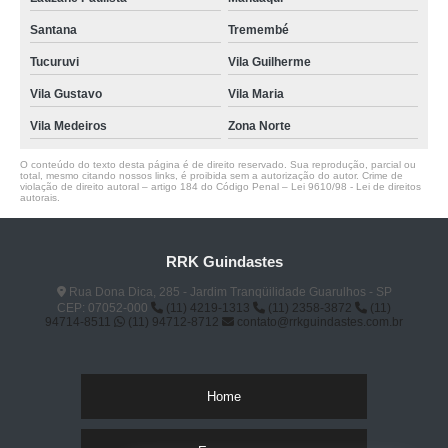
Santana
Tremembé
Tucuruvi
Vila Guilherme
Vila Gustavo
Vila Maria
Vila Medeiros
Zona Norte
O conteúdo do texto desta página é de direito reservado. Sua reprodução, parcial ou
total, mesmo citando nossos links, é proibida sem a autorização do autor. Crime de
violação de direito autoral – artigo 184 do Código Penal –
Lei 9610/98 - Lei de direitos
autorais
.
RRK Guindastes
Rua Dona Dica, 285 - Jardim Tranqüilidade Guarulhos - SP
CEP: 07052-000
(11) 4219-1313
(11) 2358-3872
(11)
94714-8511
(11) 94712-8712
contato@rrkguindastes.com.br
Home