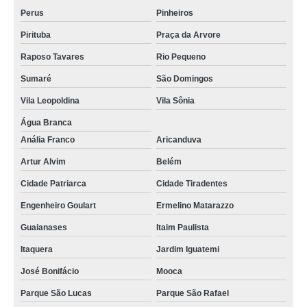
Perus
Pinheiros
Pirituba
Praça da Arvore
Raposo Tavares
Rio Pequeno
Sumaré
São Domingos
Vila Leopoldina
Vila Sônia
Água Branca
Anália Franco
Aricanduva
Artur Alvim
Belém
Cidade Patriarca
Cidade Tiradentes
Engenheiro Goulart
Ermelino Matarazzo
Guaianases
Itaim Paulista
Itaquera
Jardim Iguatemi
José Bonifácio
Mooca
Parque São Lucas
Parque São Rafael