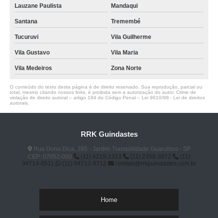
Lauzane Paulista
Mandaqui
Santana
Tremembé
Tucuruvi
Vila Guilherme
Vila Gustavo
Vila Maria
Vila Medeiros
Zona Norte
O conteúdo do texto desta página é de direito reservado. Sua reprodução, parcial ou
total, mesmo citando nossos links, é proibida sem a autorização do autor. Crime de
violação de direito autoral – artigo 184 do Código Penal –
Lei 9610/98 - Lei de direitos
autorais
.
RRK Guindastes
Rua Dona Dica, 285 - Jardim Tranqüilidade Guarulhos - SP
CEP: 07052-000
(11) 4219-1313
(11) 2358-3872
(11)
94714-8511
(11) 94712-8712
contato@rrkguindastes.com.br
Home