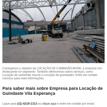
Carregamos o objetivo de LOCAÇÃO DE CAMINHÃO MUNK, a empresa nos
destacando no segmento. Também oferecemos outros serviços, como
Locação de caminhão munck e Locação de guindastes. Entre em contato
conosco para mais informações.
Para saber mais sobre Empresa para Locação de
Guindaste Vila Esperança
Ligue para
(11) 4219-1313
ou
clique aqui
e entre em contato por email.