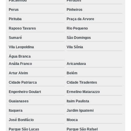
Pacaembu
Perdizes
Perus
Pinheiros
Pirituba
Praça da Arvore
Raposo Tavares
Rio Pequeno
Sumaré
São Domingos
Vila Leopoldina
Vila Sônia
Água Branca
Anália Franco
Aricanduva
Artur Alvim
Belém
Cidade Patriarca
Cidade Tiradentes
Engenheiro Goulart
Ermelino Matarazzo
Guaianases
Itaim Paulista
Itaquera
Jardim Iguatemi
José Bonifácio
Mooca
Parque São Lucas
Parque São Rafael