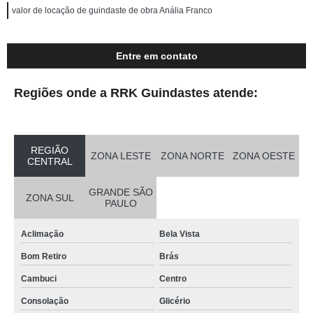
valor de locação de guindaste de obra Anália Franco
Entre em contato
Regiões onde a RRK Guindastes atende:
REGIÃO
ZONA LESTE
ZONA NORTE
ZONA OESTE
CENTRAL
GRANDE SÃO
ZONA SUL
PAULO
Aclimação
Bela Vista
Bom Retiro
Brás
Cambuci
Centro
Consolação
Glicério