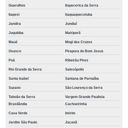
Guarulhos
Itapecerica da Serra
Itapevi
Itaquaquecetuba
Jandira
Jundiaí
Juquitiba
Mairiporã
Mauá
Mogi das Cruzes
Osasco
Pirapora do Bom Jesus
Poá
Ribeirão Pires
Rio Grande da Serra
Salesópolis
Santa Isabel
Santana de Parnaíba
Suzano
São Lourenço da Serra
Taboão da Serra
Vargem Grande Paulista
Brasilândia
Cachoeirinha
Casa Verde
Imirim
Jardim São Paulo
Jaçanã