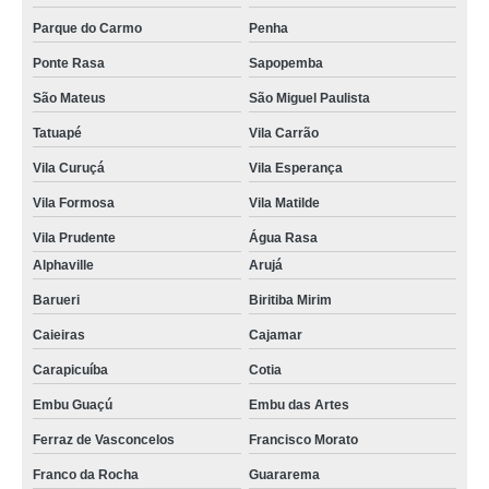
Parque do Carmo
Penha
Ponte Rasa
Sapopemba
São Mateus
São Miguel Paulista
Tatuapé
Vila Carrão
Vila Curuçá
Vila Esperança
Vila Formosa
Vila Matilde
Vila Prudente
Água Rasa
Alphaville
Arujá
Barueri
Biritiba Mirim
Caieiras
Cajamar
Carapicuíba
Cotia
Embu Guaçú
Embu das Artes
Ferraz de Vasconcelos
Francisco Morato
Franco da Rocha
Guararema