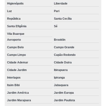
Higienópolis
Liberdade
Luz
Pari
República
Santa Cecília
Santa Efigênia
Sé
Vila Buarque
Aeroporto
Brooklin
Campo Belo
Campo Grande
Campo Limpo
Capão Redondo
Cidade Ademar
Cidade Dutra
Cidade Jardim
Ibirapuera
Interlagos
Ipiranga
Itaim Bibi
Jabaquara
Jardim América
Jardim Europa
Jardim Marajoara
Jardim Paulista