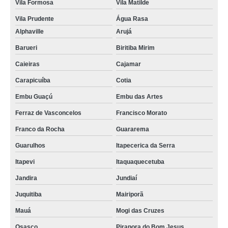
Vila Formosa
Vila Matilde
Vila Prudente
Água Rasa
Alphaville
Arujá
Barueri
Biritiba Mirim
Caieiras
Cajamar
Carapicuíba
Cotia
Embu Guaçú
Embu das Artes
Ferraz de Vasconcelos
Francisco Morato
Franco da Rocha
Guararema
Guarulhos
Itapecerica da Serra
Itapevi
Itaquaquecetuba
Jandira
Jundiaí
Juquitiba
Mairiporã
Mauá
Mogi das Cruzes
Osasco
Pirapora do Bom Jesus