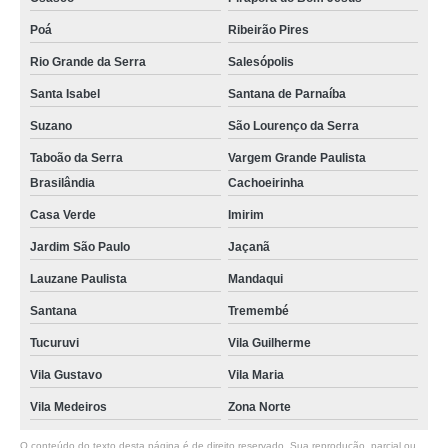
Poá
Ribeirão Pires
Rio Grande da Serra
Salesópolis
Santa Isabel
Santana de Parnaíba
Suzano
São Lourenço da Serra
Taboão da Serra
Vargem Grande Paulista
Brasilândia
Cachoeirinha
Casa Verde
Imirim
Jardim São Paulo
Jaçanã
Lauzane Paulista
Mandaqui
Santana
Tremembé
Tucuruvi
Vila Guilherme
Vila Gustavo
Vila Maria
Vila Medeiros
Zona Norte
O conteúdo do texto desta página é de direito reservado. Sua reprodução, parcial ou