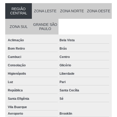
REGIÃO
ZONA LESTE
ZONA NORTE
ZONA OESTE
CENTRAL
GRANDE SÃO
ZONA SUL
PAULO
Aclimação
Bela Vista
Bom Retiro
Brás
Cambuci
Centro
Consolação
Glicério
Higienópolis
Liberdade
Luz
Pari
República
Santa Cecília
Santa Efigênia
Sé
Vila Buarque
Aeroporto
Brooklin