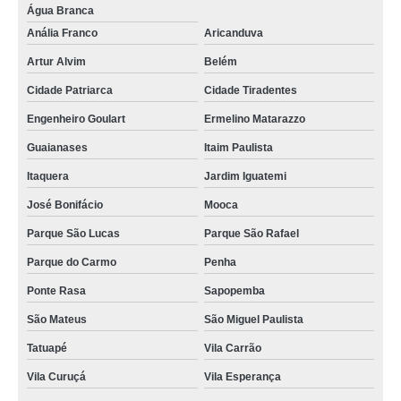
Água Branca
Anália Franco
Aricanduva
Artur Alvim
Belém
Cidade Patriarca
Cidade Tiradentes
Engenheiro Goulart
Ermelino Matarazzo
Guaianases
Itaim Paulista
Itaquera
Jardim Iguatemi
José Bonifácio
Mooca
Parque São Lucas
Parque São Rafael
Parque do Carmo
Penha
Ponte Rasa
Sapopemba
São Mateus
São Miguel Paulista
Tatuapé
Vila Carrão
Vila Curuçá
Vila Esperança