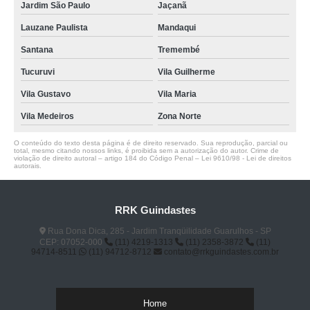
Jardim São Paulo
Jaçanã
Lauzane Paulista
Mandaqui
Santana
Tremembé
Tucuruvi
Vila Guilherme
Vila Gustavo
Vila Maria
Vila Medeiros
Zona Norte
O conteúdo do texto desta página é de direito reservado. Sua reprodução, parcial ou
total, mesmo citando nossos links, é proibida sem a autorização do autor. Crime de
violação de direito autoral – artigo 184 do Código Penal –
Lei 9610/98 - Lei de direitos
autorais
.
RRK Guindastes
Rua Dona Dica, 285 - Jardim Tranqüilidade Guarulhos - SP
CEP: 07052-000
(11) 4219-1313
(11) 2358-3872
(11)
94714-8511
(11) 94712-8712
contato@rrkguindastes.com.br
Home