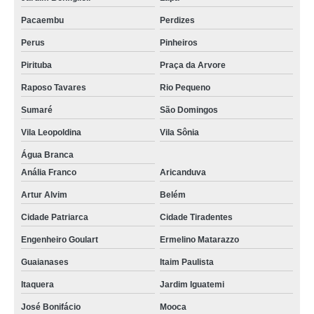
Pacaembu
Perdizes
Perus
Pinheiros
Pirituba
Praça da Arvore
Raposo Tavares
Rio Pequeno
Sumaré
São Domingos
Vila Leopoldina
Vila Sônia
Água Branca
Anália Franco
Aricanduva
Artur Alvim
Belém
Cidade Patriarca
Cidade Tiradentes
Engenheiro Goulart
Ermelino Matarazzo
Guaianases
Itaim Paulista
Itaquera
Jardim Iguatemi
José Bonifácio
Mooca