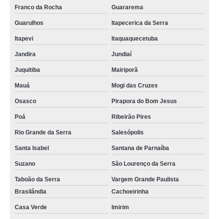
Franco da Rocha
Guararema
Guarulhos
Itapecerica da Serra
Itapevi
Itaquaquecetuba
Jandira
Jundiaí
Juquitiba
Mairiporã
Mauá
Mogi das Cruzes
Osasco
Pirapora do Bom Jesus
Poá
Ribeirão Pires
Rio Grande da Serra
Salesópolis
Santa Isabel
Santana de Parnaíba
Suzano
São Lourenço da Serra
Taboão da Serra
Vargem Grande Paulista
Brasilândia
Cachoeirinha
Casa Verde
Imirim