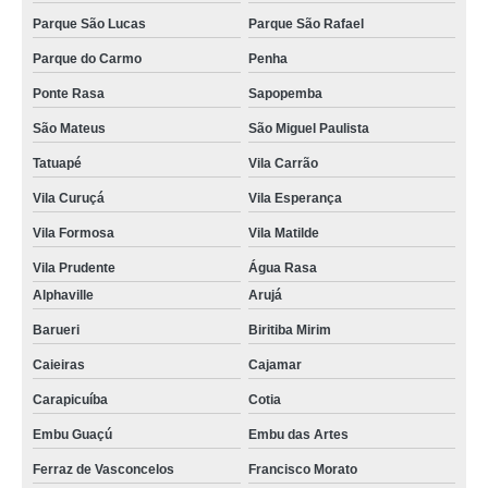
Parque São Lucas
Parque São Rafael
Parque do Carmo
Penha
Ponte Rasa
Sapopemba
São Mateus
São Miguel Paulista
Tatuapé
Vila Carrão
Vila Curuçá
Vila Esperança
Vila Formosa
Vila Matilde
Vila Prudente
Água Rasa
Alphaville
Arujá
Barueri
Biritiba Mirim
Caieiras
Cajamar
Carapicuíba
Cotia
Embu Guaçú
Embu das Artes
Ferraz de Vasconcelos
Francisco Morato