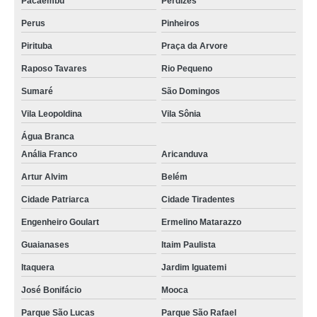
Pacaembu
Perdizes
Perus
Pinheiros
Pirituba
Praça da Arvore
Raposo Tavares
Rio Pequeno
Sumaré
São Domingos
Vila Leopoldina
Vila Sônia
Água Branca
Anália Franco
Aricanduva
Artur Alvim
Belém
Cidade Patriarca
Cidade Tiradentes
Engenheiro Goulart
Ermelino Matarazzo
Guaianases
Itaim Paulista
Itaquera
Jardim Iguatemi
José Bonifácio
Mooca
Parque São Lucas
Parque São Rafael