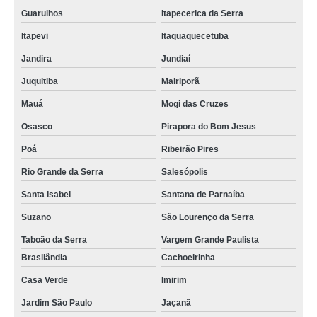
Guarulhos
Itapecerica da Serra
Itapevi
Itaquaquecetuba
Jandira
Jundiaí
Juquitiba
Mairiporã
Mauá
Mogi das Cruzes
Osasco
Pirapora do Bom Jesus
Poá
Ribeirão Pires
Rio Grande da Serra
Salesópolis
Santa Isabel
Santana de Parnaíba
Suzano
São Lourenço da Serra
Taboão da Serra
Vargem Grande Paulista
Brasilândia
Cachoeirinha
Casa Verde
Imirim
Jardim São Paulo
Jaçanã