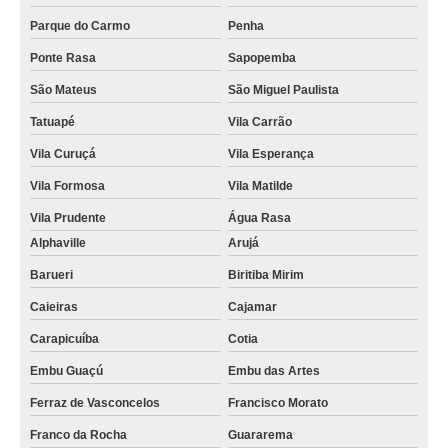
Parque do Carmo
Penha
Ponte Rasa
Sapopemba
São Mateus
São Miguel Paulista
Tatuapé
Vila Carrão
Vila Curuçá
Vila Esperança
Vila Formosa
Vila Matilde
Vila Prudente
Água Rasa
Alphaville
Arujá
Barueri
Biritiba Mirim
Caieiras
Cajamar
Carapicuíba
Cotia
Embu Guaçú
Embu das Artes
Ferraz de Vasconcelos
Francisco Morato
Franco da Rocha
Guararema