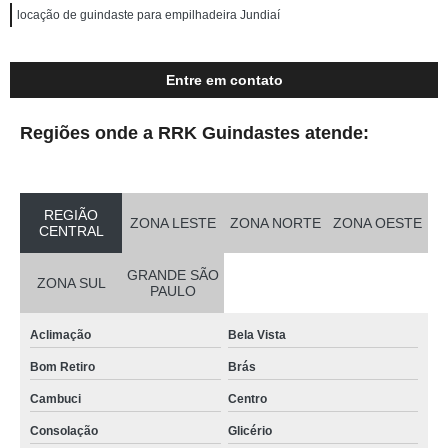
locação de guindaste para empilhadeira Jundiaí
Entre em contato
Regiões onde a RRK Guindastes atende:
REGIÃO
ZONA LESTE
ZONA NORTE
ZONA OESTE
CENTRAL
GRANDE SÃO
ZONA SUL
PAULO
Aclimação
Bela Vista
Bom Retiro
Brás
Cambuci
Centro
Consolação
Glicério