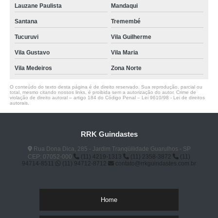
Lauzane Paulista
Mandaqui
Santana
Tremembé
Tucuruvi
Vila Guilherme
Vila Gustavo
Vila Maria
Vila Medeiros
Zona Norte
O conteúdo do texto desta página é de direito reservado. Sua reprodução, parcial ou
total, mesmo citando nossos links, é proibida sem a autorização do autor. Crime de
violação de direito autoral – artigo 184 do Código Penal –
Lei 9610/98 - Lei de direitos
autorais
.
RRK Guindastes
Rua Dona Dica, 285 - Jardim Tranqüilidade Guarulhos - SP
CEP: 07052-000
(11) 4219-1313
(11) 2358-3872
(11)
94714-8511
(11) 94712-8712
contato@rrkguindastes.com.br
Home