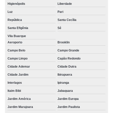
Higienópolis
Liberdade
Luz
Pari
República
Santa Cecília
Santa Efigênia
Sé
Vila Buarque
Aeroporto
Brooklin
Campo Belo
Campo Grande
Campo Limpo
Capão Redondo
Cidade Ademar
Cidade Dutra
Cidade Jardim
Ibirapuera
Interlagos
Ipiranga
Itaim Bibi
Jabaquara
Jardim América
Jardim Europa
Jardim Marajoara
Jardim Paulista