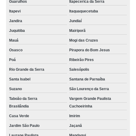
Guarulhos
Itapecerica da Serra
Itapevi
Itaquaquecetuba
Jandira
Jundiaí
Juquitiba
Mairiporã
Mauá
Mogi das Cruzes
Osasco
Pirapora do Bom Jesus
Poá
Ribeirão Pires
Rio Grande da Serra
Salesópolis
Santa Isabel
Santana de Parnaíba
Suzano
São Lourenço da Serra
Taboão da Serra
Vargem Grande Paulista
Brasilândia
Cachoeirinha
Casa Verde
Imirim
Jardim São Paulo
Jaçanã
Lauzane Paulista
Mandaqui