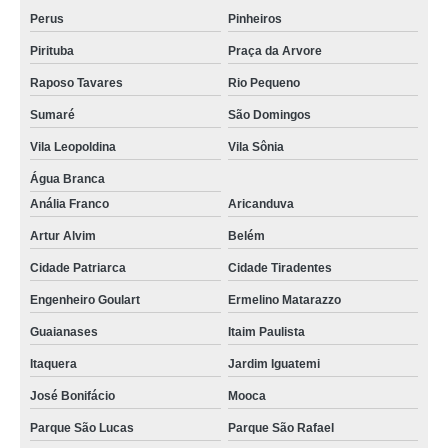
Perus
Pinheiros
Pirituba
Praça da Arvore
Raposo Tavares
Rio Pequeno
Sumaré
São Domingos
Vila Leopoldina
Vila Sônia
Água Branca
Anália Franco
Aricanduva
Artur Alvim
Belém
Cidade Patriarca
Cidade Tiradentes
Engenheiro Goulart
Ermelino Matarazzo
Guaianases
Itaim Paulista
Itaquera
Jardim Iguatemi
José Bonifácio
Mooca
Parque São Lucas
Parque São Rafael