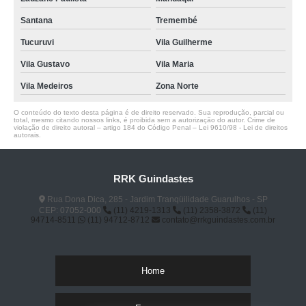
Santana
Tremembé
Tucuruvi
Vila Guilherme
Vila Gustavo
Vila Maria
Vila Medeiros
Zona Norte
O conteúdo do texto desta página é de direito reservado. Sua reprodução, parcial ou
total, mesmo citando nossos links, é proibida sem a autorização do autor. Crime de
violação de direito autoral – artigo 184 do Código Penal –
Lei 9610/98 - Lei de direitos
autorais
.
RRK Guindastes
Rua Dona Dica, 285 - Jardim Tranqüilidade Guarulhos - SP
CEP: 07052-000
(11) 4219-1313
(11) 2358-3872
(11)
94714-8511
(11) 94712-8712
contato@rrkguindastes.com.br
Home