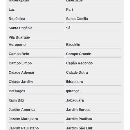
Higienópolis
Liberdade
Luz
Pari
República
Santa Cecília
Santa Efigênia
Sé
Vila Buarque
Aeroporto
Brooklin
Campo Belo
Campo Grande
Campo Limpo
Capão Redondo
Cidade Ademar
Cidade Dutra
Cidade Jardim
Ibirapuera
Interlagos
Ipiranga
Itaim Bibi
Jabaquara
Jardim América
Jardim Europa
Jardim Marajoara
Jardim Paulista
Jardim Paulistano
Jardim São Luiz