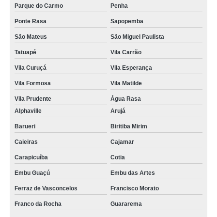
Parque do Carmo
Penha
Ponte Rasa
Sapopemba
São Mateus
São Miguel Paulista
Tatuapé
Vila Carrão
Vila Curuçá
Vila Esperança
Vila Formosa
Vila Matilde
Vila Prudente
Água Rasa
Alphaville
Arujá
Barueri
Biritiba Mirim
Caieiras
Cajamar
Carapicuíba
Cotia
Embu Guaçú
Embu das Artes
Ferraz de Vasconcelos
Francisco Morato
Franco da Rocha
Guararema