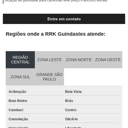
locação de guindaste para caminhão leve preço Francisco Morato
Entre em contato
Regiões onde a RRK Guindastes atende:
REGIÃO
ZONA LESTE
ZONA NORTE
ZONA OESTE
CENTRAL
GRANDE SÃO
ZONA SUL
PAULO
Aclimação
Bela Vista
Bom Retiro
Brás
Cambuci
Centro
Consolação
Glicério