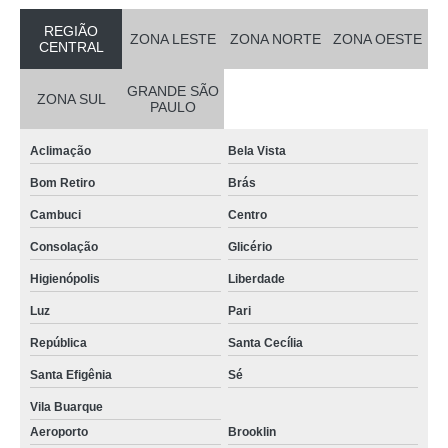
REGIÃO
ZONA LESTE
ZONA NORTE
ZONA OESTE
CENTRAL
GRANDE SÃO
ZONA SUL
PAULO
Aclimação
Bela Vista
Bom Retiro
Brás
Cambuci
Centro
Consolação
Glicério
Higienópolis
Liberdade
Luz
Pari
República
Santa Cecília
Santa Efigênia
Sé
Vila Buarque
Aeroporto
Brooklin