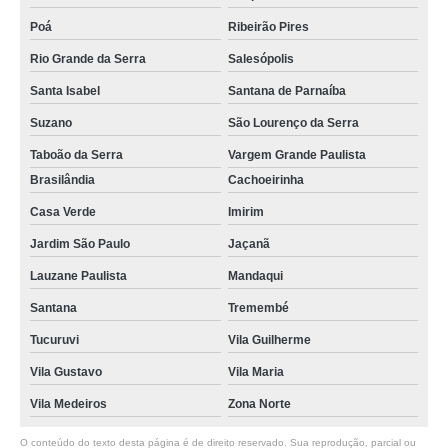
Poá
Ribeirão Pires
Rio Grande da Serra
Salesópolis
Santa Isabel
Santana de Parnaíba
Suzano
São Lourenço da Serra
Taboão da Serra
Vargem Grande Paulista
Brasilândia
Cachoeirinha
Casa Verde
Imirim
Jardim São Paulo
Jaçanã
Lauzane Paulista
Mandaqui
Santana
Tremembé
Tucuruvi
Vila Guilherme
Vila Gustavo
Vila Maria
Vila Medeiros
Zona Norte
O conteúdo do texto desta página é de direito reservado. Sua reprodução, parcial ou