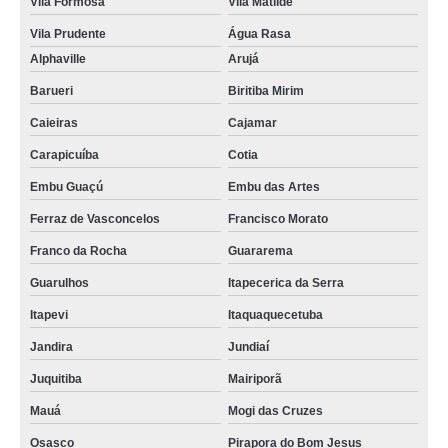
Vila Formosa
Vila Matilde
Vila Prudente
Água Rasa
Alphaville
Arujá
Barueri
Biritiba Mirim
Caieiras
Cajamar
Carapicuíba
Cotia
Embu Guaçú
Embu das Artes
Ferraz de Vasconcelos
Francisco Morato
Franco da Rocha
Guararema
Guarulhos
Itapecerica da Serra
Itapevi
Itaquaquecetuba
Jandira
Jundiaí
Juquitiba
Mairiporã
Mauá
Mogi das Cruzes
Osasco
Pirapora do Bom Jesus