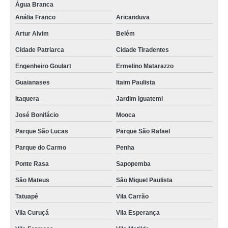
Água Branca
Anália Franco
Aricanduva
Artur Alvim
Belém
Cidade Patriarca
Cidade Tiradentes
Engenheiro Goulart
Ermelino Matarazzo
Guaianases
Itaim Paulista
Itaquera
Jardim Iguatemi
José Bonifácio
Mooca
Parque São Lucas
Parque São Rafael
Parque do Carmo
Penha
Ponte Rasa
Sapopemba
São Mateus
São Miguel Paulista
Tatuapé
Vila Carrão
Vila Curuçá
Vila Esperança