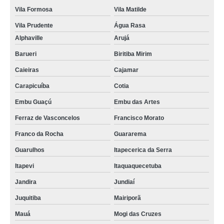
Vila Formosa
Vila Matilde
Vila Prudente
Água Rasa
Alphaville
Arujá
Barueri
Biritiba Mirim
Caieiras
Cajamar
Carapicuíba
Cotia
Embu Guaçú
Embu das Artes
Ferraz de Vasconcelos
Francisco Morato
Franco da Rocha
Guararema
Guarulhos
Itapecerica da Serra
Itapevi
Itaquaquecetuba
Jandira
Jundiaí
Juquitiba
Mairiporã
Mauá
Mogi das Cruzes