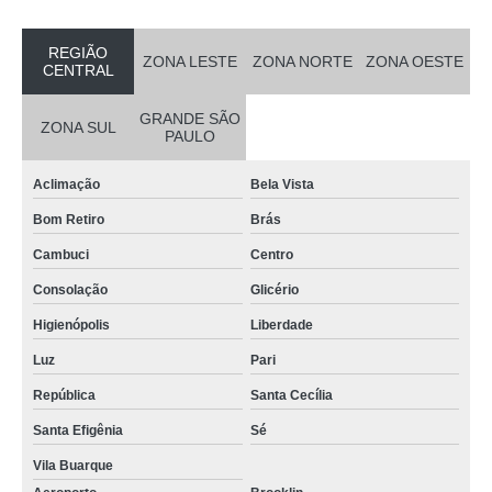
REGIÃO
ZONA LESTE
ZONA NORTE
ZONA OESTE
CENTRAL
GRANDE SÃO
ZONA SUL
PAULO
Aclimação
Bela Vista
Bom Retiro
Brás
Cambuci
Centro
Consolação
Glicério
Higienópolis
Liberdade
Luz
Pari
República
Santa Cecília
Santa Efigênia
Sé
Vila Buarque