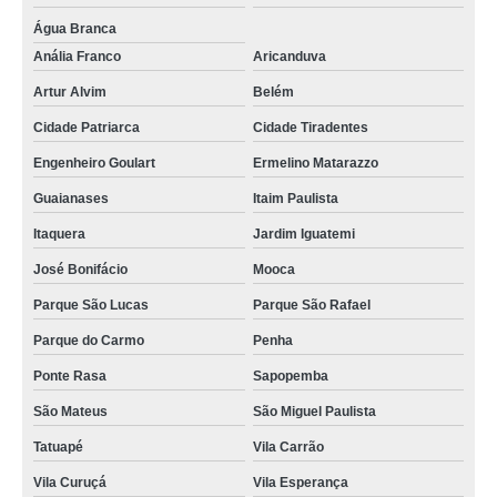
Água Branca
Anália Franco
Aricanduva
Artur Alvim
Belém
Cidade Patriarca
Cidade Tiradentes
Engenheiro Goulart
Ermelino Matarazzo
Guaianases
Itaim Paulista
Itaquera
Jardim Iguatemi
José Bonifácio
Mooca
Parque São Lucas
Parque São Rafael
Parque do Carmo
Penha
Ponte Rasa
Sapopemba
São Mateus
São Miguel Paulista
Tatuapé
Vila Carrão
Vila Curuçá
Vila Esperança