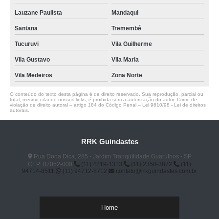
Lauzane Paulista
Mandaqui
Santana
Tremembé
Tucuruvi
Vila Guilherme
Vila Gustavo
Vila Maria
Vila Medeiros
Zona Norte
O conteúdo do texto desta página é de direito reservado. Sua reprodução, parcial ou
total, mesmo citando nossos links, é proibida sem a autorização do autor. Crime de
violação de direito autoral – artigo 184 do Código Penal –
Lei 9610/98 - Lei de direitos
autorais
.
RRK Guindastes
Rua Dona Dica, 285 - Jardim Tranqüilidade Guarulhos - SP
CEP: 07052-000
(11) 4219-1313
(11) 2358-3872
(11)
94714-8511
(11) 94712-8712
contato@rrkguindastes.com.br
Home