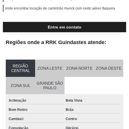
onde encontrar locação de caminhão munck com cesto aéreo Itaquera
Entre em contato
Regiões onde a RRK Guindastes atende:
REGIÃO
ZONA LESTE
ZONA NORTE
ZONA OESTE
CENTRAL
GRANDE SÃO
ZONA SUL
PAULO
Aclimação
Bela Vista
Bom Retiro
Brás
Cambuci
Centro
Consolação
Glicério