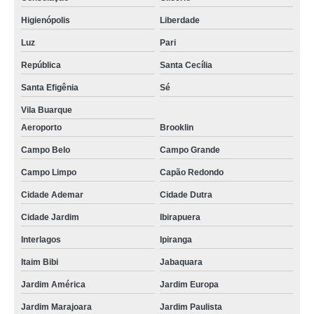
Higienópolis
Liberdade
Luz
Pari
República
Santa Cecília
Santa Efigênia
Sé
Vila Buarque
Aeroporto
Brooklin
Campo Belo
Campo Grande
Campo Limpo
Capão Redondo
Cidade Ademar
Cidade Dutra
Cidade Jardim
Ibirapuera
Interlagos
Ipiranga
Itaim Bibi
Jabaquara
Jardim América
Jardim Europa
Jardim Marajoara
Jardim Paulista