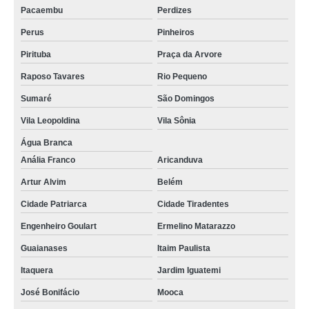
Pacaembu
Perdizes
Perus
Pinheiros
Pirituba
Praça da Arvore
Raposo Tavares
Rio Pequeno
Sumaré
São Domingos
Vila Leopoldina
Vila Sônia
Água Branca
Anália Franco
Aricanduva
Artur Alvim
Belém
Cidade Patriarca
Cidade Tiradentes
Engenheiro Goulart
Ermelino Matarazzo
Guaianases
Itaim Paulista
Itaquera
Jardim Iguatemi
José Bonifácio
Mooca