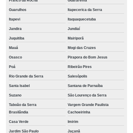
Franco da Rocha
Guararema
Guarulhos
Itapecerica da Serra
Itapevi
Itaquaquecetuba
Jandira
Jundiaí
Juquitiba
Mairiporã
Mauá
Mogi das Cruzes
Osasco
Pirapora do Bom Jesus
Poá
Ribeirão Pires
Rio Grande da Serra
Salesópolis
Santa Isabel
Santana de Parnaíba
Suzano
São Lourenço da Serra
Taboão da Serra
Vargem Grande Paulista
Brasilândia
Cachoeirinha
Casa Verde
Imirim
Jardim São Paulo
Jaçanã