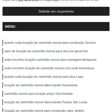
Ligue para
(11) 4219-1313
ou
clique aqui
e entre em contato por email.
Solicite um orçamento
MENU
quanto custa locação de caminhão munck para construção Socorro
valor de locação de caminhão munck para obra em geral Pari
onde encontro locação caminhão munck para montagem Ibirapuera
onde encontro locação de caminhão munck com cesto Aricanduva
quanto custa locação de caminhão munck para obra Lapa
locação de caminhão munck diária barato Guararema
caminhão munck para locação preço Vila Andrade
locação de caminhão munck diária barato Parque São Lucas
locação de caminhão munck para construção valor Jardins