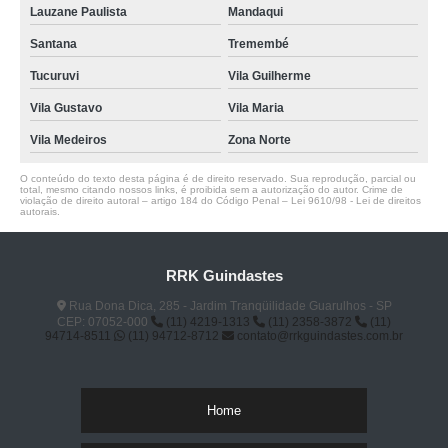
Lauzane Paulista
Mandaqui
Santana
Tremembé
Tucuruvi
Vila Guilherme
Vila Gustavo
Vila Maria
Vila Medeiros
Zona Norte
O conteúdo do texto desta página é de direito reservado. Sua reprodução, parcial ou
total, mesmo citando nossos links, é proibida sem a autorização do autor. Crime de
violação de direito autoral – artigo 184 do Código Penal –
Lei 9610/98 - Lei de direitos
autorais
.
RRK Guindastes
Rua Dona Dica, 285 - Jardim Tranqüilidade Guarulhos - SP
CEP: 07052-000
(11) 4219-1313
(11) 2358-3872
(11)
94714-8511
(11) 94712-8712
contato@rrkguindastes.com.br
Home