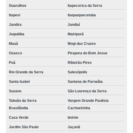
Guarulhos
Itapecerica da Serra
Itapevi
Itaquaquecetuba
Jandira
Jundiaí
Juquitiba
Mairiporã
Mauá
Mogi das Cruzes
Osasco
Pirapora do Bom Jesus
Poá
Ribeirão Pires
Rio Grande da Serra
Salesópolis
Santa Isabel
Santana de Parnaíba
Suzano
São Lourenço da Serra
Taboão da Serra
Vargem Grande Paulista
Brasilândia
Cachoeirinha
Casa Verde
Imirim
Jardim São Paulo
Jaçanã