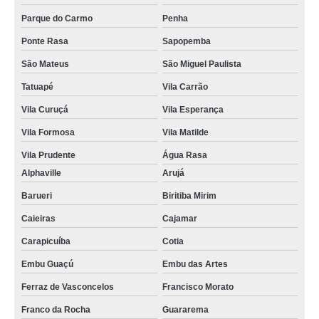
Parque do Carmo
Penha
Ponte Rasa
Sapopemba
São Mateus
São Miguel Paulista
Tatuapé
Vila Carrão
Vila Curuçá
Vila Esperança
Vila Formosa
Vila Matilde
Vila Prudente
Água Rasa
Alphaville
Arujá
Barueri
Biritiba Mirim
Caieiras
Cajamar
Carapicuíba
Cotia
Embu Guaçú
Embu das Artes
Ferraz de Vasconcelos
Francisco Morato
Franco da Rocha
Guararema