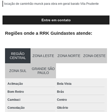
locação de caminhão munck para obra em geral barato Vila Prudente
Entre em contato
Regiões onde a RRK Guindastes atende:
REGIÃO
ZONA LESTE
ZONA NORTE
ZONA OESTE
CENTRAL
GRANDE SÃO
ZONA SUL
PAULO
Aclimação
Bela Vista
Bom Retiro
Brás
Cambuci
Centro
Consolação
Glicério