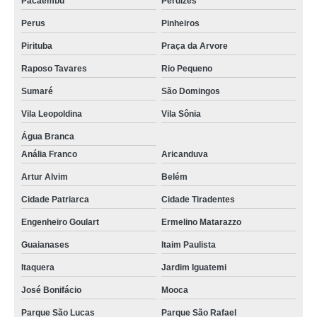
Pacaembu
Perdizes
Perus
Pinheiros
Pirituba
Praça da Arvore
Raposo Tavares
Rio Pequeno
Sumaré
São Domingos
Vila Leopoldina
Vila Sônia
Água Branca
Anália Franco
Aricanduva
Artur Alvim
Belém
Cidade Patriarca
Cidade Tiradentes
Engenheiro Goulart
Ermelino Matarazzo
Guaianases
Itaim Paulista
Itaquera
Jardim Iguatemi
José Bonifácio
Mooca
Parque São Lucas
Parque São Rafael