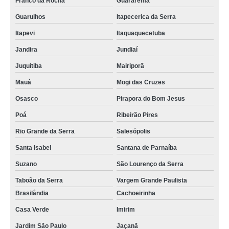
Franco da Rocha
Guararema
Guarulhos
Itapecerica da Serra
Itapevi
Itaquaquecetuba
Jandira
Jundiaí
Juquitiba
Mairiporã
Mauá
Mogi das Cruzes
Osasco
Pirapora do Bom Jesus
Poá
Ribeirão Pires
Rio Grande da Serra
Salesópolis
Santa Isabel
Santana de Parnaíba
Suzano
São Lourenço da Serra
Taboão da Serra
Vargem Grande Paulista
Brasilândia
Cachoeirinha
Casa Verde
Imirim
Jardim São Paulo
Jaçanã