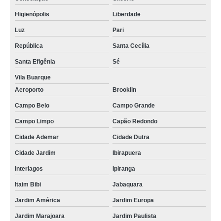
Higienópolis
Liberdade
Luz
Pari
República
Santa Cecília
Santa Efigênia
Sé
Vila Buarque
Aeroporto
Brooklin
Campo Belo
Campo Grande
Campo Limpo
Capão Redondo
Cidade Ademar
Cidade Dutra
Cidade Jardim
Ibirapuera
Interlagos
Ipiranga
Itaim Bibi
Jabaquara
Jardim América
Jardim Europa
Jardim Marajoara
Jardim Paulista