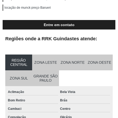
locação de munck preço Barueri
Entre em contato
Regiões onde a RRK Guindastes atende:
REGIÃO
ZONA LESTE
ZONA NORTE
ZONA OESTE
CENTRAL
GRANDE SÃO
ZONA SUL
PAULO
Aclimação
Bela Vista
Bom Retiro
Brás
Cambuci
Centro
Consolação
Glicério