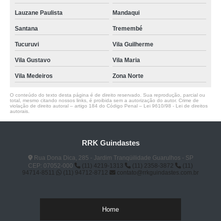
Lauzane Paulista
Mandaqui
Santana
Tremembé
Tucuruvi
Vila Guilherme
Vila Gustavo
Vila Maria
Vila Medeiros
Zona Norte
O conteúdo do texto desta página é de direito reservado. Sua reprodução, parcial ou
total, mesmo citando nossos links, é proibida sem a autorização do autor. Crime de
violação de direito autoral – artigo 184 do Código Penal –
Lei 9610/98 - Lei de direitos
autorais
.
RRK Guindastes
Rua Dona Dica, 285 - Jardim Tranqüilidade Guarulhos - SP
CEP: 07052-000
(11) 4219-1313
(11) 2358-3872
(11)
94714-8511
(11) 94712-8712
contato@rrkguindastes.com.br
Home