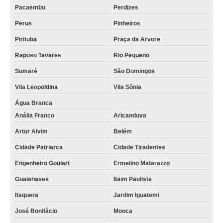
Pacaembu
Perdizes
Perus
Pinheiros
Pirituba
Praça da Arvore
Raposo Tavares
Rio Pequeno
Sumaré
São Domingos
Vila Leopoldina
Vila Sônia
Água Branca
Anália Franco
Aricanduva
Artur Alvim
Belém
Cidade Patriarca
Cidade Tiradentes
Engenheiro Goulart
Ermelino Matarazzo
Guaianases
Itaim Paulista
Itaquera
Jardim Iguatemi
José Bonifácio
Mooca