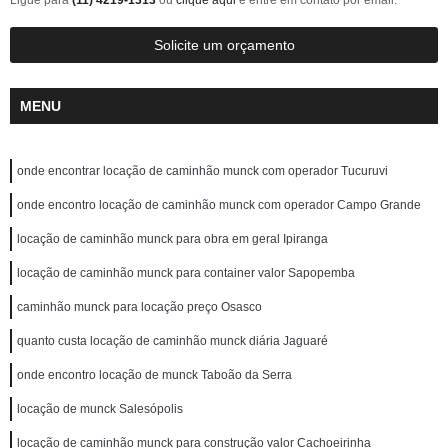
Ligue para
(11) 4219-1313
ou
clique aqui
e entre em contato por email.
Solicite um orçamento
MENU
onde encontrar locação de caminhão munck com operador Tucuruvi
onde encontro locação de caminhão munck com operador Campo Grande
locação de caminhão munck para obra em geral Ipiranga
locação de caminhão munck para container valor Sapopemba
caminhão munck para locação preço Osasco
quanto custa locação de caminhão munck diária Jaguaré
onde encontro locação de munck Taboão da Serra
locação de munck Salesópolis
locação de caminhão munck para construção valor Cachoeirinha