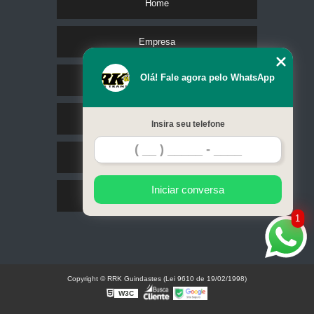
Home
Empresa
Olá! Fale agora pelo WhatsApp
Missão
Serviços
Insira seu telefone
Contato
Iniciar conversa
Mapa do site
1
Copyright © RRK Guindastes (Lei 9610 de 19/02/1998)
W3C