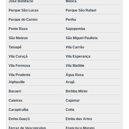
José Bonifácio
Mooca
Parque São Lucas
Parque São Rafael
Parque do Carmo
Penha
Ponte Rasa
Sapopemba
São Mateus
São Miguel Paulista
Tatuapé
Vila Carrão
Vila Curuçá
Vila Esperança
Vila Formosa
Vila Matilde
Vila Prudente
Água Rasa
Alphaville
Arujá
Barueri
Biritiba Mirim
Caieiras
Cajamar
Carapicuíba
Cotia
Embu Guaçú
Embu das Artes
Ferraz de Vasconcelos
Francisco Morato