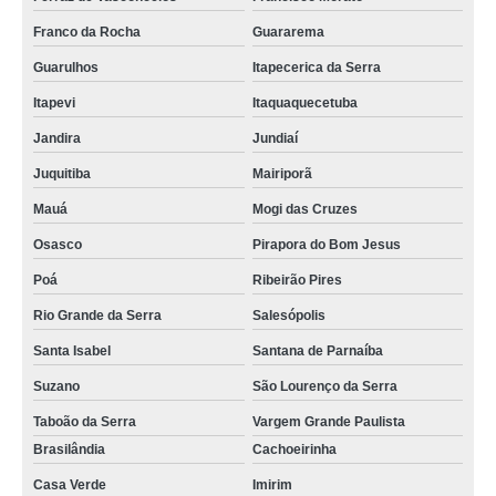
Franco da Rocha
Guararema
Guarulhos
Itapecerica da Serra
Itapevi
Itaquaquecetuba
Jandira
Jundiaí
Juquitiba
Mairiporã
Mauá
Mogi das Cruzes
Osasco
Pirapora do Bom Jesus
Poá
Ribeirão Pires
Rio Grande da Serra
Salesópolis
Santa Isabel
Santana de Parnaíba
Suzano
São Lourenço da Serra
Taboão da Serra
Vargem Grande Paulista
Brasilândia
Cachoeirinha
Casa Verde
Imirim