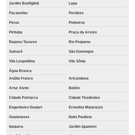
Jardim Bonfiglioli
Lapa
Pacaembu
Perdizes
Perus
Pinheiros
Pirituba
Praça da Arvore
Raposo Tavares
Rio Pequeno
Sumaré
São Domingos
Vila Leopoldina
Vila Sônia
Água Branca
Anália Franco
Aricanduva
Artur Alvim
Belém
Cidade Patriarca
Cidade Tiradentes
Engenheiro Goulart
Ermelino Matarazzo
Guaianases
Itaim Paulista
Itaquera
Jardim Iguatemi