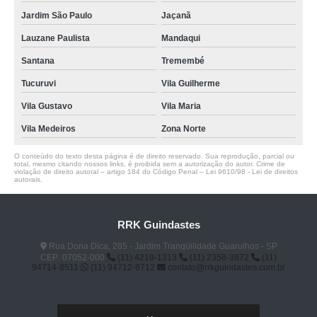
Jardim São Paulo
Jaçanã
Lauzane Paulista
Mandaqui
Santana
Tremembé
Tucuruvi
Vila Guilherme
Vila Gustavo
Vila Maria
Vila Medeiros
Zona Norte
O conteúdo do texto desta página é de direito reservado. Sua reprodução, parcial ou
total, mesmo citando nossos links, é proibida sem a autorização do autor. Crime de
violação de direito autoral – artigo 184 do Código Penal –
Lei 9610/98 - Lei de direitos
autorais
.
RRK Guindastes
Rua Dona Dica, 285 - Jardim Tranqüilidade Guarulhos - SP
CEP: 07052-000
(11) 4219-1313
(11) 2358-3872
(11)
94714-8511
(11) 94712-8712
contato@rrkguindastes.com.br