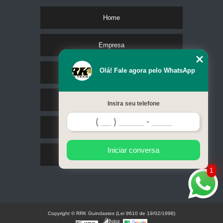
Home
Empresa
Olá! Fale agora pelo WhatsApp
Missão
Serviços
Insira seu telefone
Contato
Iniciar conversa
Mapa do site
1
Copyright © RRK Guindastes (Lei 9610 de 19/02/1998)