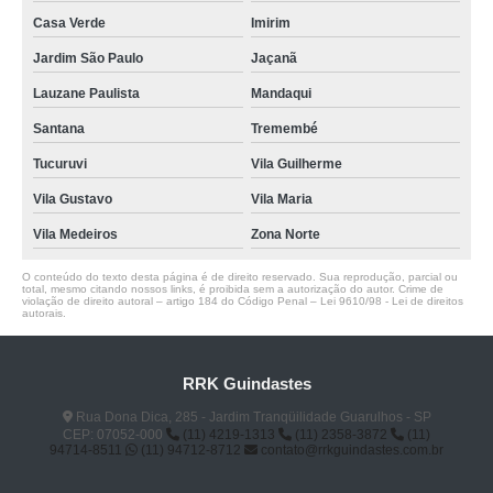
Casa Verde
Imirim
Jardim São Paulo
Jaçanã
Lauzane Paulista
Mandaqui
Santana
Tremembé
Tucuruvi
Vila Guilherme
Vila Gustavo
Vila Maria
Vila Medeiros
Zona Norte
O conteúdo do texto desta página é de direito reservado. Sua reprodução, parcial ou
total, mesmo citando nossos links, é proibida sem a autorização do autor. Crime de
violação de direito autoral – artigo 184 do Código Penal –
Lei 9610/98 - Lei de direitos
autorais
.
RRK Guindastes
Rua Dona Dica, 285 - Jardim Tranqüilidade Guarulhos - SP
CEP: 07052-000
(11) 4219-1313
(11) 2358-3872
(11)
94714-8511
(11) 94712-8712
contato@rrkguindastes.com.br