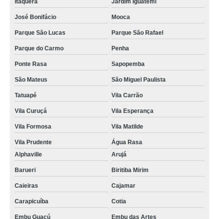
Itaquera
Jardim Iguatemi
José Bonifácio
Mooca
Parque São Lucas
Parque São Rafael
Parque do Carmo
Penha
Ponte Rasa
Sapopemba
São Mateus
São Miguel Paulista
Tatuapé
Vila Carrão
Vila Curuçá
Vila Esperança
Vila Formosa
Vila Matilde
Vila Prudente
Água Rasa
Alphaville
Arujá
Barueri
Biritiba Mirim
Caieiras
Cajamar
Carapicuíba
Cotia
Embu Guaçú
Embu das Artes