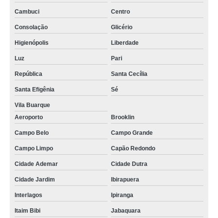
Cambuci
Centro
Consolação
Glicério
Higienópolis
Liberdade
Luz
Pari
República
Santa Cecília
Santa Efigênia
Sé
Vila Buarque
Aeroporto
Brooklin
Campo Belo
Campo Grande
Campo Limpo
Capão Redondo
Cidade Ademar
Cidade Dutra
Cidade Jardim
Ibirapuera
Interlagos
Ipiranga
Itaim Bibi
Jabaquara