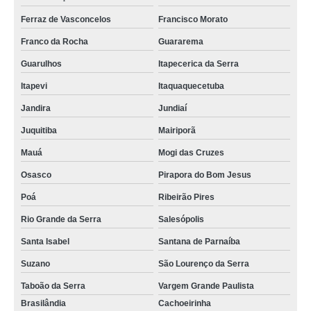
Ferraz de Vasconcelos
Francisco Morato
Franco da Rocha
Guararema
Guarulhos
Itapecerica da Serra
Itapevi
Itaquaquecetuba
Jandira
Jundiaí
Juquitiba
Mairiporã
Mauá
Mogi das Cruzes
Osasco
Pirapora do Bom Jesus
Poá
Ribeirão Pires
Rio Grande da Serra
Salesópolis
Santa Isabel
Santana de Parnaíba
Suzano
São Lourenço da Serra
Taboão da Serra
Vargem Grande Paulista
Brasilândia
Cachoeirinha