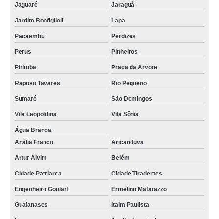
Jaguaré
Jaraguá
Jardim Bonfiglioli
Lapa
Pacaembu
Perdizes
Perus
Pinheiros
Pirituba
Praça da Arvore
Raposo Tavares
Rio Pequeno
Sumaré
São Domingos
Vila Leopoldina
Vila Sônia
Água Branca
Anália Franco
Aricanduva
Artur Alvim
Belém
Cidade Patriarca
Cidade Tiradentes
Engenheiro Goulart
Ermelino Matarazzo
Guaianases
Itaim Paulista