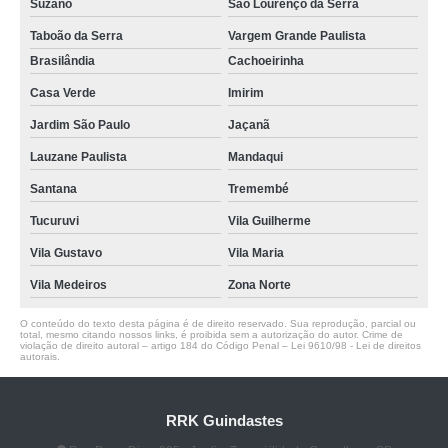
Suzano
São Lourenço da Serra
Taboão da Serra
Vargem Grande Paulista
Brasilândia
Cachoeirinha
Casa Verde
Imirim
Jardim São Paulo
Jaçanã
Lauzane Paulista
Mandaqui
Santana
Tremembé
Tucuruvi
Vila Guilherme
Vila Gustavo
Vila Maria
Vila Medeiros
Zona Norte
O conteúdo do texto desta página é de direito reservado. Sua reprodução, parcial ou
total, mesmo citando nossos links, é proibida sem a autorização do autor. Crime de
violação de direito autoral – artigo 184 do Código Penal –
Lei 9610/98 - Lei de direitos
autorais
.
RRK Guindastes