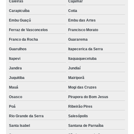
Caieiras
Cajamar
Carapicuíba
Cotia
Embu Guaçú
Embu das Artes
Ferraz de Vasconcelos
Francisco Morato
Franco da Rocha
Guararema
Guarulhos
Itapecerica da Serra
Itapevi
Itaquaquecetuba
Jandira
Jundiaí
Juquitiba
Mairiporã
Mauá
Mogi das Cruzes
Osasco
Pirapora do Bom Jesus
Poá
Ribeirão Pires
Rio Grande da Serra
Salesópolis
Santa Isabel
Santana de Parnaíba