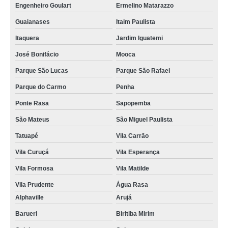
Engenheiro Goulart
Ermelino Matarazzo
Guaianases
Itaim Paulista
Itaquera
Jardim Iguatemi
José Bonifácio
Mooca
Parque São Lucas
Parque São Rafael
Parque do Carmo
Penha
Ponte Rasa
Sapopemba
São Mateus
São Miguel Paulista
Tatuapé
Vila Carrão
Vila Curuçá
Vila Esperança
Vila Formosa
Vila Matilde
Vila Prudente
Água Rasa
Alphaville
Arujá
Barueri
Biritiba Mirim