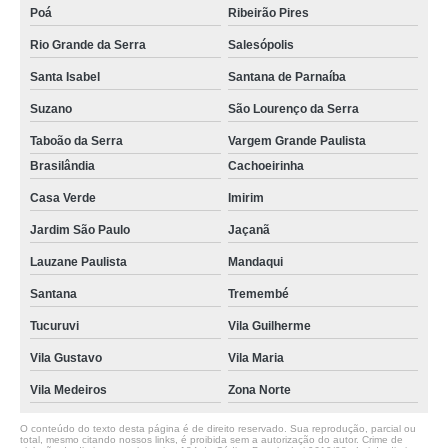
Poá
Ribeirão Pires
Rio Grande da Serra
Salesópolis
Santa Isabel
Santana de Parnaíba
Suzano
São Lourenço da Serra
Taboão da Serra
Vargem Grande Paulista
Brasilândia
Cachoeirinha
Casa Verde
Imirim
Jardim São Paulo
Jaçanã
Lauzane Paulista
Mandaqui
Santana
Tremembé
Tucuruvi
Vila Guilherme
Vila Gustavo
Vila Maria
Vila Medeiros
Zona Norte
O conteúdo do texto desta página é de direito reservado. Sua reprodução, parcial ou
total, mesmo citando nossos links, é proibida sem a autorização do autor. Crime de