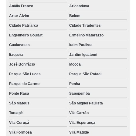
Anália Franco
Aricanduva
Artur Alvim
Belém
Cidade Patriarca
Cidade Tiradentes
Engenheiro Goulart
Ermelino Matarazzo
Guaianases
Itaim Paulista
Itaquera
Jardim Iguatemi
José Bonifácio
Mooca
Parque São Lucas
Parque São Rafael
Parque do Carmo
Penha
Ponte Rasa
Sapopemba
São Mateus
São Miguel Paulista
Tatuapé
Vila Carrão
Vila Curuçá
Vila Esperança
Vila Formosa
Vila Matilde