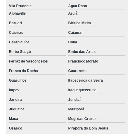
Vila Prudente
Água Rasa
Alphaville
Arujá
Barueri
Biritiba Mirim
Caieiras
Cajamar
Carapicuíba
Cotia
Embu Guaçú
Embu das Artes
Ferraz de Vasconcelos
Francisco Morato
Franco da Rocha
Guararema
Guarulhos
Itapecerica da Serra
Itapevi
Itaquaquecetuba
Jandira
Jundiaí
Juquitiba
Mairiporã
Mauá
Mogi das Cruzes
Osasco
Pirapora do Bom Jesus