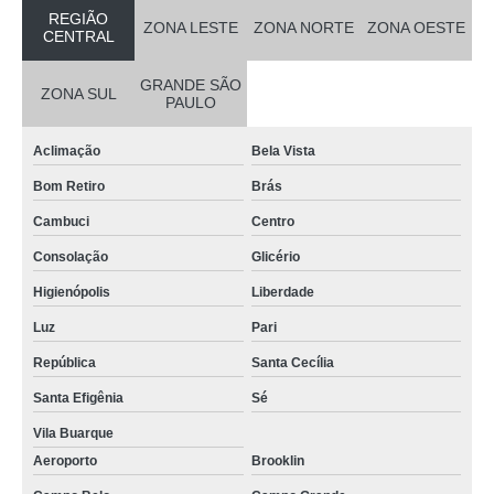
REGIÃO
ZONA LESTE
ZONA NORTE
ZONA OESTE
CENTRAL
GRANDE SÃO
ZONA SUL
PAULO
Aclimação
Bela Vista
Bom Retiro
Brás
Cambuci
Centro
Consolação
Glicério
Higienópolis
Liberdade
Luz
Pari
República
Santa Cecília
Santa Efigênia
Sé
Vila Buarque
Aeroporto
Brooklin