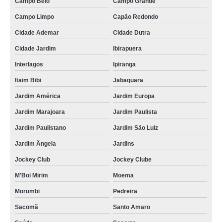
Campo Belo
Campo Grande
Campo Limpo
Capão Redondo
Cidade Ademar
Cidade Dutra
Cidade Jardim
Ibirapuera
Interlagos
Ipiranga
Itaim Bibi
Jabaquara
Jardim América
Jardim Europa
Jardim Marajoara
Jardim Paulista
Jardim Paulistano
Jardim São Luiz
Jardim Ângela
Jardins
Jockey Club
Jockey Clube
M'Boi Mirim
Moema
Morumbi
Pedreira
Sacomã
Santo Amaro