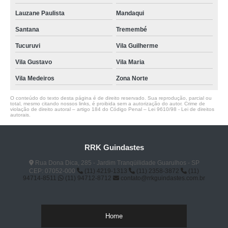
Lauzane Paulista
Mandaqui
Santana
Tremembé
Tucuruvi
Vila Guilherme
Vila Gustavo
Vila Maria
Vila Medeiros
Zona Norte
O conteúdo do texto desta página é de direito reservado. Sua reprodução, parcial ou
total, mesmo citando nossos links, é proibida sem a autorização do autor. Crime de
violação de direito autoral – artigo 184 do Código Penal –
Lei 9610/98 - Lei de direitos
autorais
.
RRK Guindastes
Rua Dona Dica, 285 - Jardim Tranqüilidade Guarulhos - SP
CEP: 07052-000
(11) 4219-1313
(11) 2358-3872
(11)
94714-8511
(11) 94712-8712
contato@rrkguindastes.com.br
Home