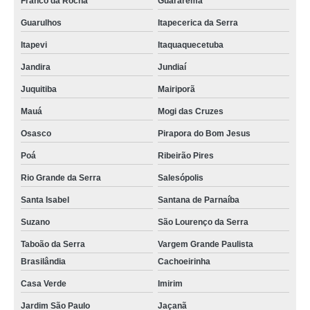
Franco da Rocha
Guararema
Guarulhos
Itapecerica da Serra
Itapevi
Itaquaquecetuba
Jandira
Jundiaí
Juquitiba
Mairiporã
Mauá
Mogi das Cruzes
Osasco
Pirapora do Bom Jesus
Poá
Ribeirão Pires
Rio Grande da Serra
Salesópolis
Santa Isabel
Santana de Parnaíba
Suzano
São Lourenço da Serra
Taboão da Serra
Vargem Grande Paulista
Brasilândia
Cachoeirinha
Casa Verde
Imirim
Jardim São Paulo
Jaçanã