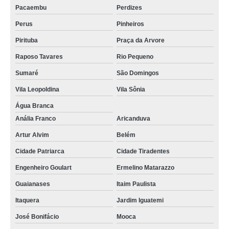
Pacaembu
Perdizes
Perus
Pinheiros
Pirituba
Praça da Arvore
Raposo Tavares
Rio Pequeno
Sumaré
São Domingos
Vila Leopoldina
Vila Sônia
Água Branca
Anália Franco
Aricanduva
Artur Alvim
Belém
Cidade Patriarca
Cidade Tiradentes
Engenheiro Goulart
Ermelino Matarazzo
Guaianases
Itaim Paulista
Itaquera
Jardim Iguatemi
José Bonifácio
Mooca