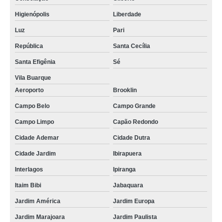
Higienópolis
Liberdade
Luz
Pari
República
Santa Cecília
Santa Efigênia
Sé
Vila Buarque
Aeroporto
Brooklin
Campo Belo
Campo Grande
Campo Limpo
Capão Redondo
Cidade Ademar
Cidade Dutra
Cidade Jardim
Ibirapuera
Interlagos
Ipiranga
Itaim Bibi
Jabaquara
Jardim América
Jardim Europa
Jardim Marajoara
Jardim Paulista