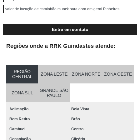
valor de locação de caminhão munck para obra em geral Pinheiros
Entre em contato
Regiões onde a RRK Guindastes atende:
REGIÃO
ZONA LESTE
ZONA NORTE
ZONA OESTE
CENTRAL
GRANDE SÃO
ZONA SUL
PAULO
Aclimação
Bela Vista
Bom Retiro
Brás
Cambuci
Centro
Consolação
Glicério