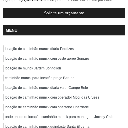
Ligue para
(11) 4219-1313
ou
clique aqui
e entre em contato por email.
Solicite um orçamento
MENU
locação de caminhão munck diária Perdizes
locação de caminhão munck com cesto aéreo Sumaré
locação de munck Jardim Bonfiglioli
caminhão munck para locação preço Barueri
locação de caminhão munck diária valor Campo Belo
locação de caminhão munck com operador Mogi das Cruzes
locação de caminhão munck com operador Liberdade
onde encontro locação caminhão munck para montagem Jockey Club
locação de caminhão munck guindaste Santa Efigênia