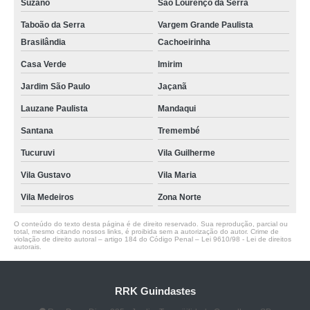
Suzano
São Lourenço da Serra
Taboão da Serra
Vargem Grande Paulista
Brasilândia
Cachoeirinha
Casa Verde
Imirim
Jardim São Paulo
Jaçanã
Lauzane Paulista
Mandaqui
Santana
Tremembé
Tucuruvi
Vila Guilherme
Vila Gustavo
Vila Maria
Vila Medeiros
Zona Norte
O conteúdo do texto desta página é de direito reservado. Sua reprodução, parcial ou
total, mesmo citando nossos links, é proibida sem a autorização do autor. Crime de
violação de direito autoral – artigo 184 do Código Penal –
Lei 9610/98 - Lei de direitos
autorais
.
RRK Guindastes