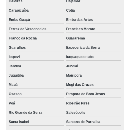
Caieiras
Cajamar
Carapicuíba
Cotia
Embu Guaçú
Embu das Artes
Ferraz de Vasconcelos
Francisco Morato
Franco da Rocha
Guararema
Guarulhos
Itapecerica da Serra
Itapevi
Itaquaquecetuba
Jandira
Jundiaí
Juquitiba
Mairiporã
Mauá
Mogi das Cruzes
Osasco
Pirapora do Bom Jesus
Poá
Ribeirão Pires
Rio Grande da Serra
Salesópolis
Santa Isabel
Santana de Parnaíba