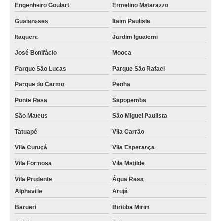
Engenheiro Goulart
Ermelino Matarazzo
Guaianases
Itaim Paulista
Itaquera
Jardim Iguatemi
José Bonifácio
Mooca
Parque São Lucas
Parque São Rafael
Parque do Carmo
Penha
Ponte Rasa
Sapopemba
São Mateus
São Miguel Paulista
Tatuapé
Vila Carrão
Vila Curuçá
Vila Esperança
Vila Formosa
Vila Matilde
Vila Prudente
Água Rasa
Alphaville
Arujá
Barueri
Biritiba Mirim