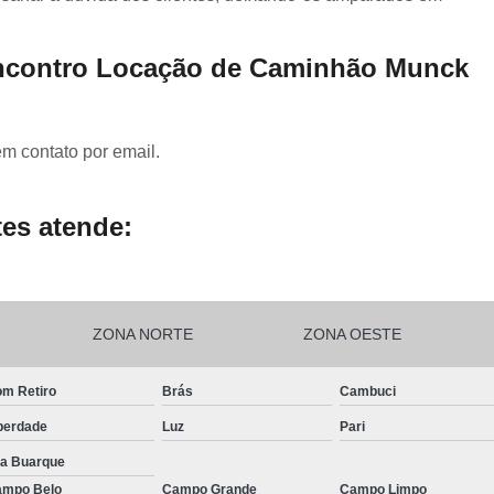
Encontro Locação de Caminhão Munck
em contato por email.
es atende:
ZONA NORTE
ZONA OESTE
m Retiro
Brás
Cambuci
berdade
Luz
Pari
la Buarque
mpo Belo
Campo Grande
Campo Limpo