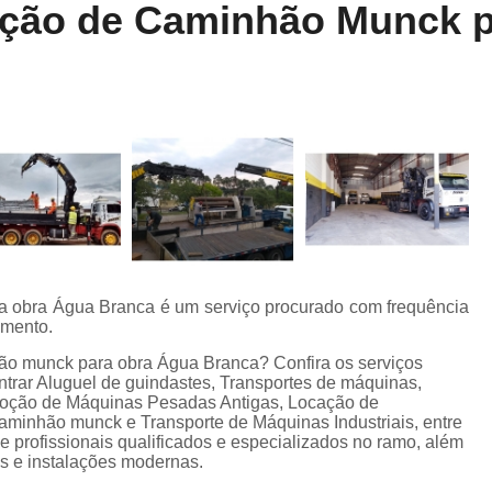
ção de Caminhão Munck p
Locação de Munck
Locação de Guinda
Locação de Guindaste de Containe
Locação de Guindaste para Caminhão Leve
Locação de Guindaste para Empilhadeira
Locação de Guindastes e Muncks
Loca
Locação de Guindastes para Montag
Remoção de Máquina de Corte
Remoção de Máquinas e Equipament
a obra Água Branca é um serviço procurado com frequência
Remoção de Máquinas Pesadas
R
amento.
Remoção de Máquinas Pesadas Construção
ão munck para obra Água Branca? Confira os serviços
trar Aluguel de guindastes, Transportes de máquinas,
Transporte e Remoção de Máquina
oção de Máquinas Pesadas Antigas, Locação de
minhão munck e Transporte de Máquinas Industriais, entre
Transporte de Máquinas
Tra
de profissionais qualificados e especializados no ramo, além
s e instalações modernas.
Transporte de Máquinas e Equipamen