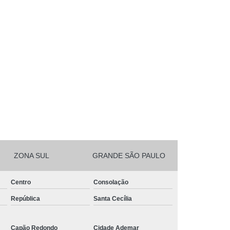
ZONA SUL
GRANDE SÃO PAULO
Centro
Consolação
República
Santa Cecília
Capão Redondo
Cidade Ademar