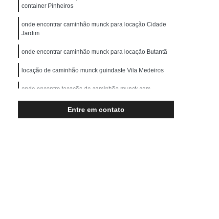
Transporte de Máquinas Pesadas
container Pinheiros
rução Civil
Transporte para Máquinas
onde encontrar caminhão munck para locação Cidade
Jardim
Máquinas Gráficas
onde encontrar caminhão munck para locação Butantã
locação de caminhão munck guindaste Vila Medeiros
onde encontro locação de caminhão munck com
operador Itapevi
Entre em contato
locação de caminhão munck para container valor Cotia