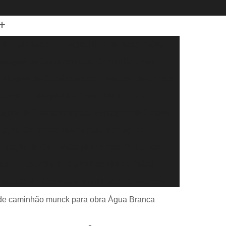
 de Guindaste
Aluguel de Guindaste Diária
Aluguel de Guindaste para Caminhão Leve
Aluguel de Guindaste para Elevação de Cargas
 Carga
Aluguel de Guindaste por Hora
uguel de Guindastes para Montagem de Galpão
cação Caminhão Munck para Montagem
Locação de Caminhão Munck com Cesto Aéreo
dor
Locação de Caminhão Munck Diária
Locação de Caminhão Munck para Construção
r
Locação de Caminhão Munck para Obra
 de caminhão munck para obra Água Branca
eral
Locação de Caminhão Munck por Hora