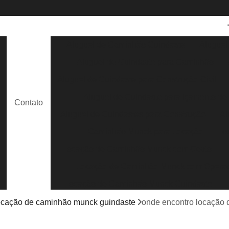
Aluguel de Caminhão Guindaste
Aluguel
Aluguel de Guindaste para Caminhão
e
Aluguel de Guindaste para Construção Civil
Aluguel de Guindaste para Içamento de
Contato
e
Aluguel de Guindastes para Construção
Al
Caminhão Munck para Locação
Lo
Locação de Caminhão Munck com Cesto
Locação de Caminhão Munck com Opera
s
Locação de Caminhão Munck Guindaste
Locação de Caminhão Munck para Containe
ocação de caminhão munck guindaste
onde encontro locação
Locação de Caminhão Munck para Obra em G