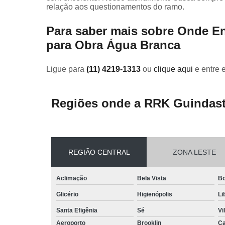
relação aos questionamentos do ramo.
Para saber mais sobre Onde 
para Obra Água Branca
Ligue para
(11) 4219-1313
ou
clique aqui
e entre 
Regiões onde a RRK Guindast
REGIÃO CENTRAL
ZONA LESTE
Aclimação
Bela Vista
Bo
Glicério
Higienópolis
Li
Santa Efigênia
Sé
Vi
Aeroporto
Brooklin
Ca