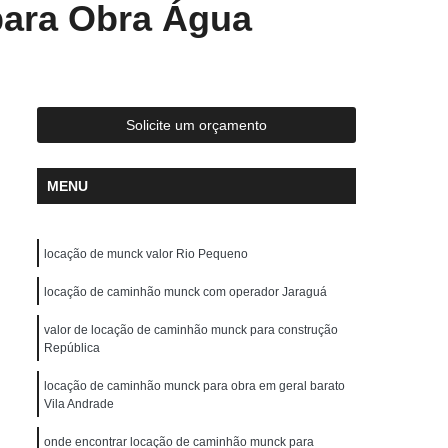
ara Obra Água
ste
Locação de Guindaste com Operador
r
Locação de Guindaste de Obra
Locação de Guindaste para Construção Civil
Locação de Guindaste para Obras em Geral
Solicite um orçamento
ção de Guindastes para Içamento de Carga
em de Galpão
Remoção de Máquina
MENU
Remoção de Máquinas Dobradeiras
os
Remoção de Máquinas Industriais
locação de munck valor Rio Pequeno
emoção de Máquinas Pesadas Antigas
locação de caminhão munck com operador Jaraguá
 Civil
Remoções de Máquinas Pesadas
valor de locação de caminhão munck para construção
República
s
Transporte de Máquina de Corte
nsporte de Máquinas Dobradeiras
locação de caminhão munck para obra em geral barato
Vila Andrade
tos
Transporte de Máquinas Gráficas
onde encontrar locação de caminhão munck para