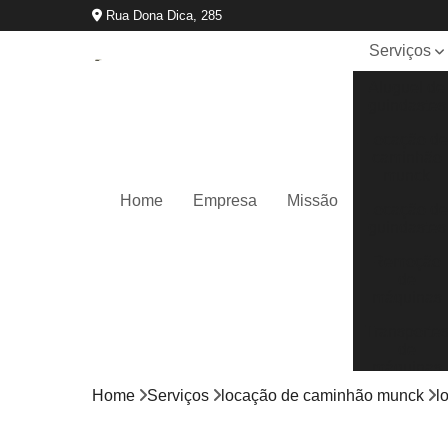
Rua Dona Dica, 285
Serviços
Aluguel de
guindastes
Locação d
caminhão
munck
Home
Empresa
Missão
Locação d
guindastes
Remoção
de
máquinas
Transporte
de
máquinas
Home
Serviços
locação de caminhão munck
l