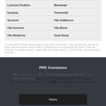
Lauzane Paulista
Mandaqui
Santana
Tremembé
Tucuruvi
Vila Guilherme
Vila Gustavo
Vila Maria
Vila Medeiros
Zona Norte
O conteúdo do texto desta página é de direito reservado. Sua reprodução, parcial ou
total, mesmo citando nossos links, é proibida sem a autorização do autor. Crime de
violação de direito autoral – artigo 184 do Código Penal –
Lei 9610/98 - Lei de direitos
autorais
.
RRK Guindastes
Rua Dona Dica, 285 - Jardim Tranqüilidade Guarulhos - SP
CEP: 07052-000
(11) 4219-1313
(11) 2358-3872
(11)
94714-8511
(11) 94712-8712
contato@rrkguindastes.com.br
Home