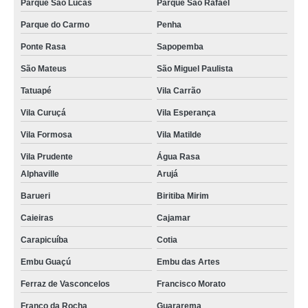
Parque São Lucas
Parque São Rafael
Parque do Carmo
Penha
Ponte Rasa
Sapopemba
São Mateus
São Miguel Paulista
Tatuapé
Vila Carrão
Vila Curuçá
Vila Esperança
Vila Formosa
Vila Matilde
Vila Prudente
Água Rasa
Alphaville
Arujá
Barueri
Biritiba Mirim
Caieiras
Cajamar
Carapicuíba
Cotia
Embu Guaçú
Embu das Artes
Ferraz de Vasconcelos
Francisco Morato
Franco da Rocha
Guararema