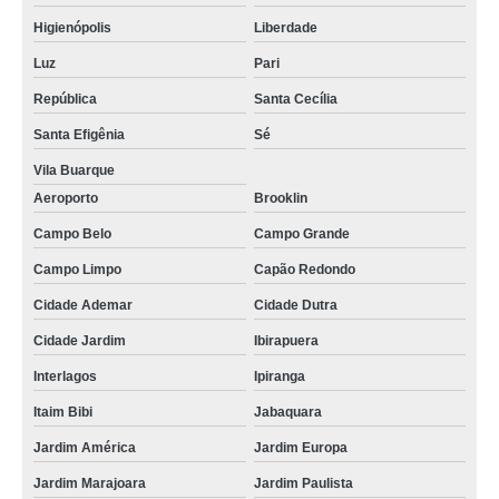
Higienópolis
Liberdade
Luz
Pari
República
Santa Cecília
Santa Efigênia
Sé
Vila Buarque
Aeroporto
Brooklin
Campo Belo
Campo Grande
Campo Limpo
Capão Redondo
Cidade Ademar
Cidade Dutra
Cidade Jardim
Ibirapuera
Interlagos
Ipiranga
Itaim Bibi
Jabaquara
Jardim América
Jardim Europa
Jardim Marajoara
Jardim Paulista