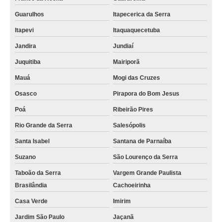
Guarulhos
Itapecerica da Serra
Itapevi
Itaquaquecetuba
Jandira
Jundiaí
Juquitiba
Mairiporã
Mauá
Mogi das Cruzes
Osasco
Pirapora do Bom Jesus
Poá
Ribeirão Pires
Rio Grande da Serra
Salesópolis
Santa Isabel
Santana de Parnaíba
Suzano
São Lourenço da Serra
Taboão da Serra
Vargem Grande Paulista
Brasilândia
Cachoeirinha
Casa Verde
Imirim
Jardim São Paulo
Jaçanã