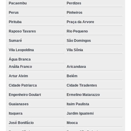
Pacaembu
Perdizes
Perus
Pinheiros
Pirituba
Praça da Arvore
Raposo Tavares
Rio Pequeno
Sumaré
São Domingos
Vila Leopoldina
Vila Sônia
Água Branca
Anália Franco
Aricanduva
Artur Alvim
Belém
Cidade Patriarca
Cidade Tiradentes
Engenheiro Goulart
Ermelino Matarazzo
Guaianases
Itaim Paulista
Itaquera
Jardim Iguatemi
José Bonifácio
Mooca