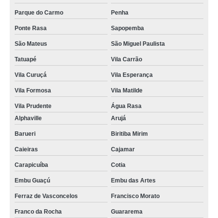
Parque do Carmo
Penha
Ponte Rasa
Sapopemba
São Mateus
São Miguel Paulista
Tatuapé
Vila Carrão
Vila Curuçá
Vila Esperança
Vila Formosa
Vila Matilde
Vila Prudente
Água Rasa
Alphaville
Arujá
Barueri
Biritiba Mirim
Caieiras
Cajamar
Carapicuíba
Cotia
Embu Guaçú
Embu das Artes
Ferraz de Vasconcelos
Francisco Morato
Franco da Rocha
Guararema