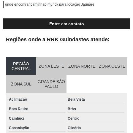
onde encontrar caminhão munck para locação Jaguaré
Entre em contato
Regiões onde a RRK Guindastes atende:
REGIÃO
ZONA LESTE
ZONA NORTE
ZONA OESTE
CENTRAL
GRANDE SÃO
ZONA SUL
PAULO
Aclimação
Bela Vista
Bom Retiro
Brás
Cambuci
Centro
Consolação
Glicério