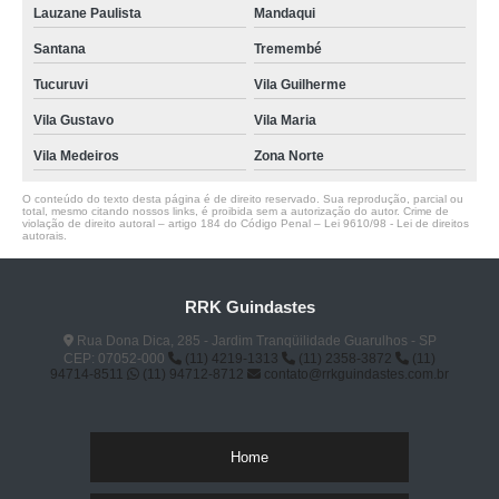
Lauzane Paulista
Mandaqui
Santana
Tremembé
Tucuruvi
Vila Guilherme
Vila Gustavo
Vila Maria
Vila Medeiros
Zona Norte
O conteúdo do texto desta página é de direito reservado. Sua reprodução, parcial ou
total, mesmo citando nossos links, é proibida sem a autorização do autor. Crime de
violação de direito autoral – artigo 184 do Código Penal –
Lei 9610/98 - Lei de direitos
autorais
.
RRK Guindastes
Rua Dona Dica, 285 - Jardim Tranqüilidade Guarulhos - SP
CEP: 07052-000
(11) 4219-1313
(11) 2358-3872
(11)
94714-8511
(11) 94712-8712
contato@rrkguindastes.com.br
Home