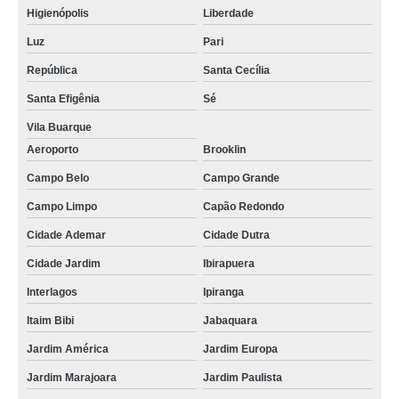
Higienópolis
Liberdade
Luz
Pari
República
Santa Cecília
Santa Efigênia
Sé
Vila Buarque
Aeroporto
Brooklin
Campo Belo
Campo Grande
Campo Limpo
Capão Redondo
Cidade Ademar
Cidade Dutra
Cidade Jardim
Ibirapuera
Interlagos
Ipiranga
Itaim Bibi
Jabaquara
Jardim América
Jardim Europa
Jardim Marajoara
Jardim Paulista