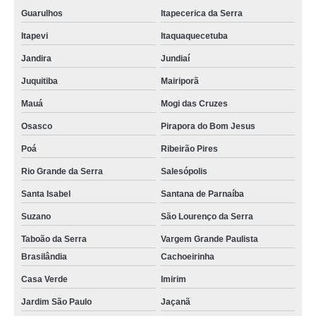
Guarulhos
Itapecerica da Serra
Itapevi
Itaquaquecetuba
Jandira
Jundiaí
Juquitiba
Mairiporã
Mauá
Mogi das Cruzes
Osasco
Pirapora do Bom Jesus
Poá
Ribeirão Pires
Rio Grande da Serra
Salesópolis
Santa Isabel
Santana de Parnaíba
Suzano
São Lourenço da Serra
Taboão da Serra
Vargem Grande Paulista
Brasilândia
Cachoeirinha
Casa Verde
Imirim
Jardim São Paulo
Jaçanã