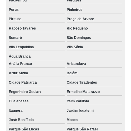
Pacaembu
Perdizes
Perus
Pinheiros
Pirituba
Praça da Arvore
Raposo Tavares
Rio Pequeno
Sumaré
São Domingos
Vila Leopoldina
Vila Sônia
Água Branca
Anália Franco
Aricanduva
Artur Alvim
Belém
Cidade Patriarca
Cidade Tiradentes
Engenheiro Goulart
Ermelino Matarazzo
Guaianases
Itaim Paulista
Itaquera
Jardim Iguatemi
José Bonifácio
Mooca
Parque São Lucas
Parque São Rafael