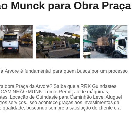
o Munck para Obra Praça 
Locação de Munck
Locação de Guinda
Locação de Guindaste de Containe
Locação de Guindaste para Caminhão Leve
Locação de Guindaste para Empilhadeira
Locação de Guindastes e Muncks
Loca
Locação de Guindastes para Montag
Remoção de Máquina de Corte
a Arvore é fundamental para quem busca por um processo
Remoção de Máquinas e Equipament
Remoção de Máquinas Pesadas
R
ra obra Praça da Arvore? Saiba que a RRK Guindastes
DE CAMINHÃO MUNK, como, Remoção de máquinas,
Remoção de Máquinas Pesadas Construção
tes, Locação de Guindaste para Caminhão Leve, Aluguel
ros serviços. Isso acontece graças aos investimentos da
Transporte e Remoção de Máquina
e qualidade, buscando sempre a satisfação do cliente e a
Transporte de Máquinas
Tra
Transporte de Máquinas e Equipamen