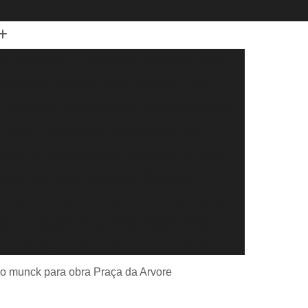
 de Guindaste
Aluguel de Guindaste Diária
Aluguel de Guindaste para Caminhão Leve
Aluguel de Guindaste para Elevação de Cargas
 Carga
Aluguel de Guindaste por Hora
uguel de Guindastes para Montagem de Galpão
cação Caminhão Munck para Montagem
Locação de Caminhão Munck com Cesto Aéreo
dor
Locação de Caminhão Munck Diária
Locação de Caminhão Munck para Construção
r
Locação de Caminhão Munck para Obra
o munck para obra Praça da Arvore
eral
Locação de Caminhão Munck por Hora