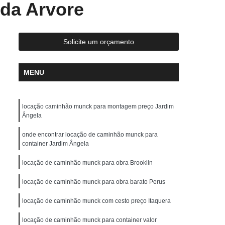
da Arvore
ste
Locação de Guindaste com Operador
r
Locação de Guindaste de Obra
Locação de Guindaste para Construção Civil
Solicite um orçamento
Locação de Guindaste para Obras em Geral
MENU
ção de Guindastes para Içamento de Carga
em de Galpão
Remoção de Máquina
locação caminhão munck para montagem preço Jardim
Remoção de Máquinas Dobradeiras
Ângela
os
Remoção de Máquinas Industriais
onde encontrar locação de caminhão munck para
emoção de Máquinas Pesadas Antigas
container Jardim Ângela
 Civil
Remoções de Máquinas Pesadas
locação de caminhão munck para obra Brooklin
s
Transporte de Máquina de Corte
locação de caminhão munck para obra barato Perus
nsporte de Máquinas Dobradeiras
locação de caminhão munck com cesto preço Itaquera
tos
Transporte de Máquinas Gráficas
locação de caminhão munck para container valor