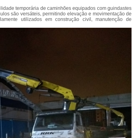
Transporte de Máquinas Industriais
ilidade temporária de caminhões equipados com guindastes
Transporte de Máquinas Pesadas Const
ulos são versáteis, permitindo elevação e movimentação de
lamente utilizados em construção civil, manutenção de
Transporte para 