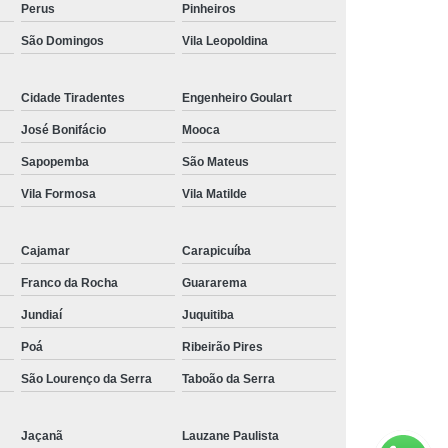
Perus
Pinheiros
São Domingos
Vila Leopoldina
Cidade Tiradentes
Engenheiro Goulart
José Bonifácio
Mooca
Sapopemba
São Mateus
Vila Formosa
Vila Matilde
Cajamar
Carapicuíba
Olá! Fale agora pelo WhatsApp
Franco da Rocha
Guararema
Jundiaí
Juquitiba
Insira seu telefone
Poá
Ribeirão Pires
São Lourenço da Serra
Taboão da Serra
Iniciar conversa
1
Jaçanã
Lauzane Paulista