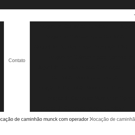
Aluguel de Caminhão Guindaste
Aluguel
Aluguel de Guindaste para Caminhão
e
Aluguel de Guindaste para Construção Civil
Aluguel de Guindaste para Içamento de
Contato
e
Aluguel de Guindastes para Construção
Al
Caminhão Munck para Locação
Lo
Locação de Caminhão Munck com Cesto
Locação de Caminhão Munck com Opera
s
Locação de Caminhão Munck Guindaste
Locação de Caminhão Munck para Containe
ocação de caminhão munck com operador
locação de caminhã
Locação de Caminhão Munck para Obra em G