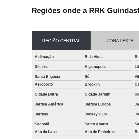
Regiões onde a RRK Guindast
REGIÃO CENTRAL
ZONA LESTE
Aclimação
Bela Vista
Bo
Glicério
Higienópolis
Li
Santa Efigênia
Sé
Vi
Aeroporto
Brooklin
Ca
Cidade Dutra
Cidade Jardim
Ib
Jardim América
Jardim Europa
Ja
Jardins
Jockey Club
Jo
Sacomã
Santo Amaro
S
Alto da Lapa
Alto de Pinheiros
Ba