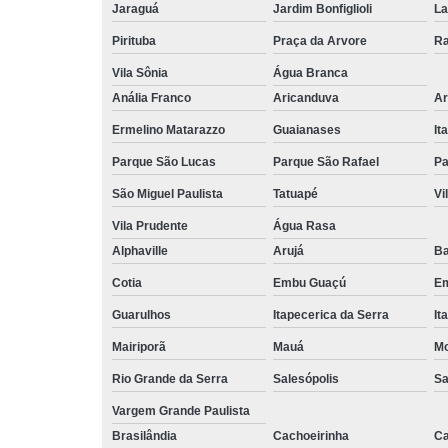
Jaraguá
Jardim Bonfiglioli
La
Pirituba
Praça da Arvore
Ra
Vila Sônia
Água Branca
Anália Franco
Aricanduva
Ar
Ermelino Matarazzo
Guaianases
It
Parque São Lucas
Parque São Rafael
Pa
São Miguel Paulista
Tatuapé
Vi
Vila Prudente
Água Rasa
Alphaville
Arujá
Ba
Cotia
Embu Guaçú
Em
Guarulhos
Itapecerica da Serra
It
Mairiporã
Mauá
Mo
Rio Grande da Serra
Salesópolis
Sa
Vargem Grande Paulista
Brasilândia
Cachoeirinha
Ca