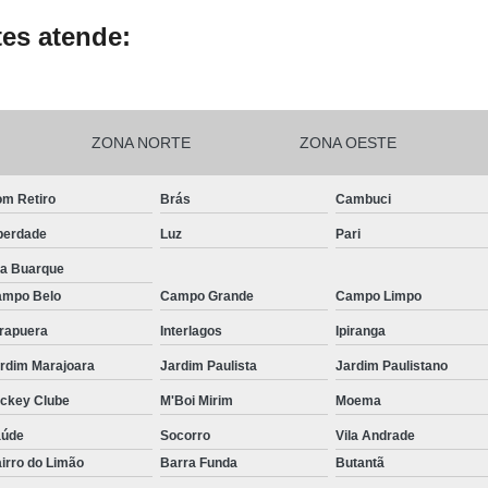
es atende:
ZONA NORTE
ZONA OESTE
m Retiro
Brás
Cambuci
berdade
Luz
Pari
la Buarque
mpo Belo
Campo Grande
Campo Limpo
irapuera
Interlagos
Ipiranga
rdim Marajoara
Jardim Paulista
Jardim Paulistano
ckey Clube
M'Boi Mirim
Moema
aúde
Socorro
Vila Andrade
irro do Limão
Barra Funda
Butantã