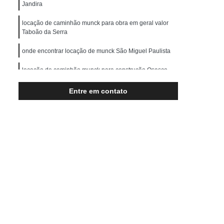
Transporte de Máquinas Pesadas
Jandira
rução Civil
Transporte para Máquinas
locação de caminhão munck para obra em geral valor
Taboão da Serra
Máquinas Gráficas
onde encontrar locação de munck São Miguel Paulista
locação de caminhão munck para construção Osasco
onde encontrar locação de caminhão munck guindaste
Entre em contato
Pirapora do Bom Jesus