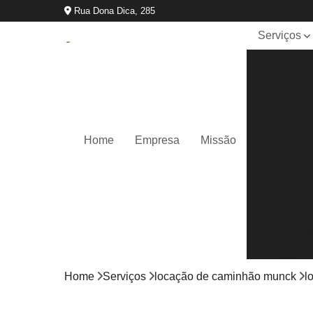
Rua Dona Dica, 285
Serviços
Aluguel de
guindastes
Locação d
caminhão
munck
Home
Empresa
Missão
Locação d
guindastes
Remoção
de
máquinas
Transporte
de
máquinas
Home
Serviços
locação de caminhão munck
l