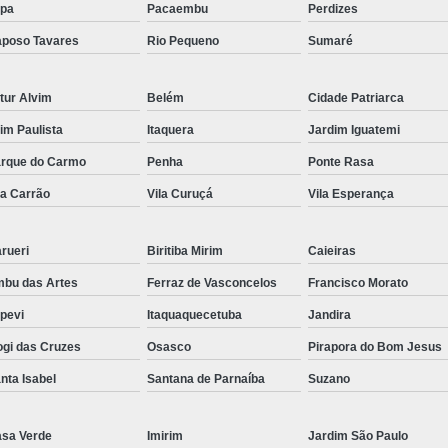
pa
Pacaembu
Perdizes
poso Tavares
Rio Pequeno
Sumaré
tur Alvim
Belém
Cidade Patriarca
aim Paulista
Itaquera
Jardim Iguatemi
rque do Carmo
Penha
Ponte Rasa
la Carrão
Vila Curuçá
Vila Esperança
rueri
Biritiba Mirim
Caieiras
bu das Artes
Ferraz de Vasconcelos
Francisco Morato
apevi
Itaquaquecetuba
Jandira
gi das Cruzes
Osasco
Pirapora do Bom Jesus
nta Isabel
Santana de Parnaíba
Suzano
sa Verde
Imirim
Jardim São Paulo