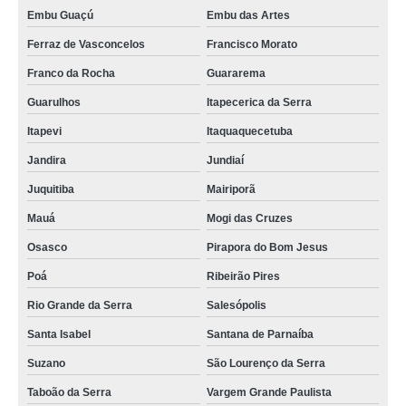
Embu Guaçú
Embu das Artes
Ferraz de Vasconcelos
Francisco Morato
Franco da Rocha
Guararema
Guarulhos
Itapecerica da Serra
Itapevi
Itaquaquecetuba
Jandira
Jundiaí
Juquitiba
Mairiporã
Mauá
Mogi das Cruzes
Osasco
Pirapora do Bom Jesus
Poá
Ribeirão Pires
Rio Grande da Serra
Salesópolis
Santa Isabel
Santana de Parnaíba
Suzano
São Lourenço da Serra
Taboão da Serra
Vargem Grande Paulista