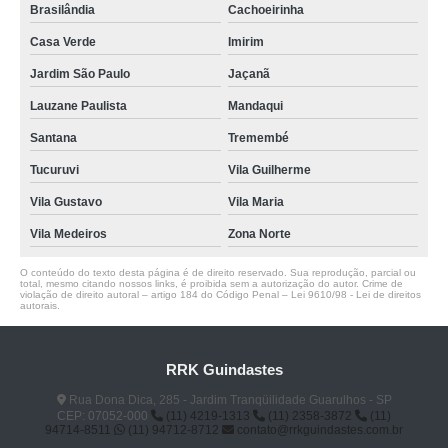
Brasilândia
Cachoeirinha
Casa Verde
Imirim
Jardim São Paulo
Jaçanã
Lauzane Paulista
Mandaqui
Santana
Tremembé
Tucuruvi
Vila Guilherme
Vila Gustavo
Vila Maria
Vila Medeiros
Zona Norte
O conteúdo do texto desta página é de direito reservado. Sua reprodução, parcial ou
total, mesmo citando nossos links, é proibida sem a autorização do autor. Crime de
violação de direito autoral – artigo 184 do Código Penal –
Lei 9610/98 - Lei de direitos
autorais
.
RRK Guindastes
Rua Dona Dica, 285 - Jardim Tranqüilidade Guarulhos - SP
CEP: 07052-000
(11) 4219-1313
(11) 2358-3872
(11)
94714-8511
(11) 94712-8712
contato@rrkguindastes.com.br