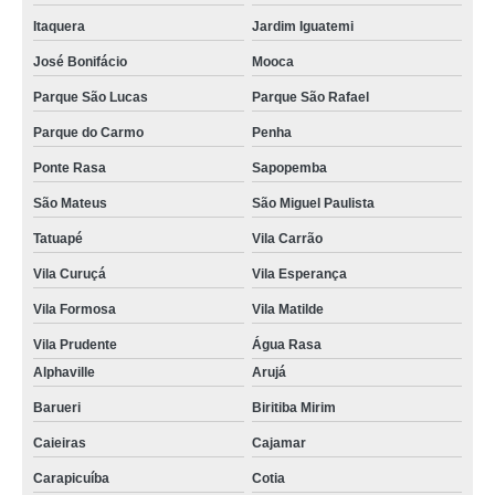
Itaquera
Jardim Iguatemi
José Bonifácio
Mooca
Parque São Lucas
Parque São Rafael
Parque do Carmo
Penha
Ponte Rasa
Sapopemba
São Mateus
São Miguel Paulista
Tatuapé
Vila Carrão
Vila Curuçá
Vila Esperança
Vila Formosa
Vila Matilde
Vila Prudente
Água Rasa
Alphaville
Arujá
Barueri
Biritiba Mirim
Caieiras
Cajamar
Carapicuíba
Cotia