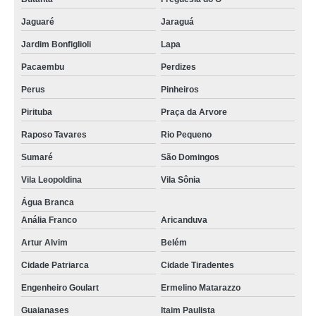
Jaguaré
Jaraguá
Jardim Bonfiglioli
Lapa
Pacaembu
Perdizes
Perus
Pinheiros
Pirituba
Praça da Arvore
Raposo Tavares
Rio Pequeno
Sumaré
São Domingos
Vila Leopoldina
Vila Sônia
Água Branca
Anália Franco
Aricanduva
Artur Alvim
Belém
Cidade Patriarca
Cidade Tiradentes
Engenheiro Goulart
Ermelino Matarazzo
Guaianases
Itaim Paulista