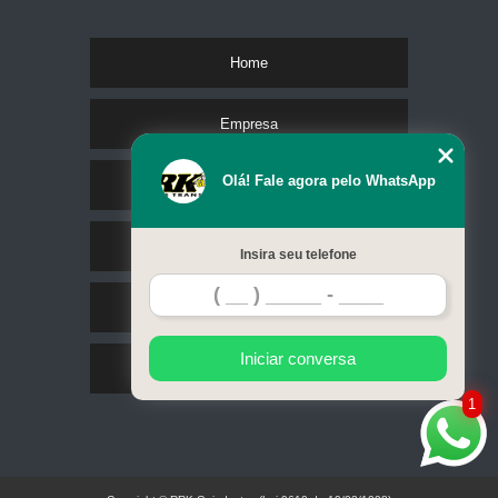
Home
Empresa
Olá! Fale agora pelo WhatsApp
Missão
Serviços
Insira seu telefone
Contato
Iniciar conversa
Mapa do site
1