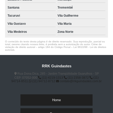
Santana
Tremembé
Tucuruvi
Vila Guilherme
Vila Gustavo
Vila Maria
Vila Medeiros
Zona Norte
O conteúdo do texto desta página é de direito reservado. Sua reprodução, parcial ou
total, mesmo citando nossos links, é proibida sem a autorização do autor. Crime de
violação de direito autoral – artigo 184 do Código Penal –
Lei 9610/98 - Lei de direitos
autorais
.
RRK Guindastes
Rua Dona Dica, 285 - Jardim Tranqüilidade Guarulhos - SP
CEP: 07052-000
(11) 4219-1313
(11) 2358-3872
(11)
94714-8511
(11) 94712-8712
contato@rrkguindastes.com.br
Home