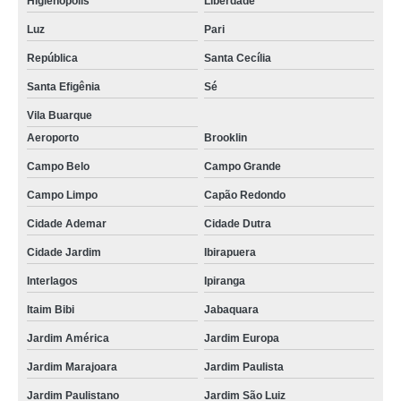
Higienópolis
Liberdade
Luz
Pari
República
Santa Cecília
Santa Efigênia
Sé
Vila Buarque
Aeroporto
Brooklin
Campo Belo
Campo Grande
Campo Limpo
Capão Redondo
Cidade Ademar
Cidade Dutra
Cidade Jardim
Ibirapuera
Interlagos
Ipiranga
Itaim Bibi
Jabaquara
Jardim América
Jardim Europa
Jardim Marajoara
Jardim Paulista
Jardim Paulistano
Jardim São Luiz