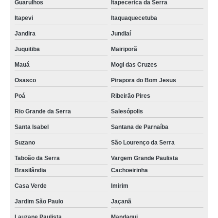
Guarulhos
Itapecerica da Serra
Itapevi
Itaquaquecetuba
Jandira
Jundiaí
Juquitiba
Mairiporã
Mauá
Mogi das Cruzes
Osasco
Pirapora do Bom Jesus
Poá
Ribeirão Pires
Rio Grande da Serra
Salesópolis
Santa Isabel
Santana de Parnaíba
Suzano
São Lourenço da Serra
Taboão da Serra
Vargem Grande Paulista
Brasilândia
Cachoeirinha
Casa Verde
Imirim
Jardim São Paulo
Jaçanã
Lauzane Paulista
Mandaqui