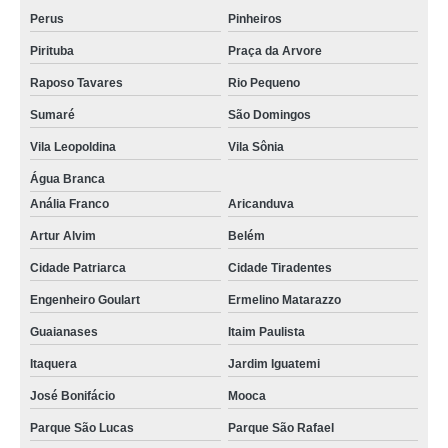
Perus
Pinheiros
Pirituba
Praça da Arvore
Raposo Tavares
Rio Pequeno
Sumaré
São Domingos
Vila Leopoldina
Vila Sônia
Água Branca
Anália Franco
Aricanduva
Artur Alvim
Belém
Cidade Patriarca
Cidade Tiradentes
Engenheiro Goulart
Ermelino Matarazzo
Guaianases
Itaim Paulista
Itaquera
Jardim Iguatemi
José Bonifácio
Mooca
Parque São Lucas
Parque São Rafael