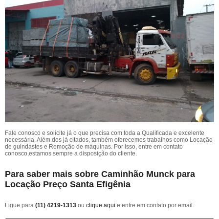
Fale conosco e solicite já o que precisa com toda a Qualificada e excelente
necessária. Além dos já citados, também oferecemos trabalhos como Locação
de guindastes e Remoção de máquinas. Por isso, entre em contato
conosco,estamos sempre a disposição do cliente.
Para saber mais sobre Caminhão Munck para
Locação Preço Santa Efigênia
Ligue para
(11) 4219-1313
ou
clique aqui
e entre em contato por email.