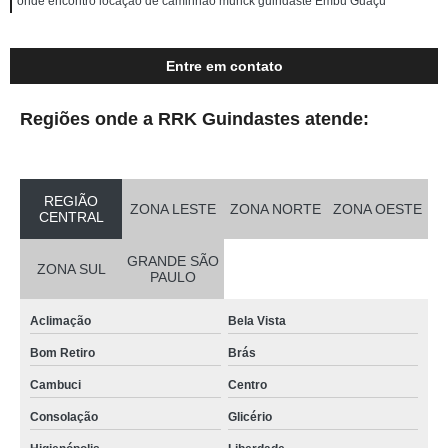
onde encontro locação de caminhão munck guindaste Embu Guaçú
Entre em contato
Regiões onde a RRK Guindastes atende:
REGIÃO
ZONA LESTE
ZONA NORTE
ZONA OESTE
CENTRAL
GRANDE SÃO
ZONA SUL
PAULO
Aclimação
Bela Vista
Bom Retiro
Brás
Cambuci
Centro
Consolação
Glicério