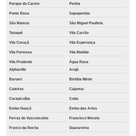
Parque do Carmo
Penha
Ponte Rasa
Sapopemba
São Mateus
São Miguel Paulista
Tatuapé
Vila Carrão
Vila Curuçá
Vila Esperança
Vila Formosa
Vila Matilde
Vila Prudente
Água Rasa
Alphaville
Arujá
Barueri
Biritiba Mirim
Caieiras
Cajamar
Carapicuíba
Cotia
Embu Guaçú
Embu das Artes
Ferraz de Vasconcelos
Francisco Morato
Franco da Rocha
Guararema